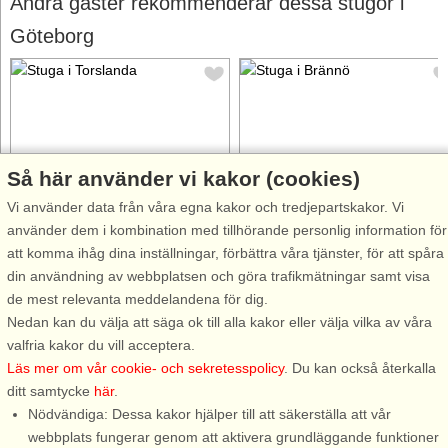
Andra gäster rekommenderar dessa stugor i
Göteborg
Så här använder vi kakor (cookies)
Stugnr: 41380
Stugnr: 54232
Vi använder data från våra egna kakor och tredjepartskakor. Vi
Torslanda
Brännö
använder dem i kombination med tillhörande personlig information för
3 personer, 27 m²
8 personer, 137 m²
att komma ihåg dina inställningar, förbättra våra tjänster, för att spåra
50 m till sjö/hav:.
75 m till sjö/hav:.
din användning av webbplatsen och göra trafikmätningar samt visa
Liten fräsch gäststuga med bra
Rymligt hus med havsutsikt på
de mest relevanta meddelandena för dig.
läge och havsutsikt i Torslanda
vackra Brännö i Göteborgs
Nedan kan du välja att säga ok till alla kakor eller välja vilka av våra
nordväst om Göteborg. Perfekt
skärgård. Här bor ni lugnt,
valfria kakor du vill acceptera.
för den mindre familjen som vill
havsnära och rofyllt i en riktig
Läs mer om vår cookie- och sekretesspolicy
. Du kan också återkalla
bo lugnt och havsnära med
skärgårdsidyll, med mängder a
ditt samtycke
här
.
närhet till service. Endast 100 m
möjligheter till aktiviteter och
Nödvändiga: Dessa kakor hjälper till att säkerställa att vår
till morgondoppet ...
friluftsliv. Ön är bilfri ...
webbplats fungerar genom att aktivera grundläggande funktioner