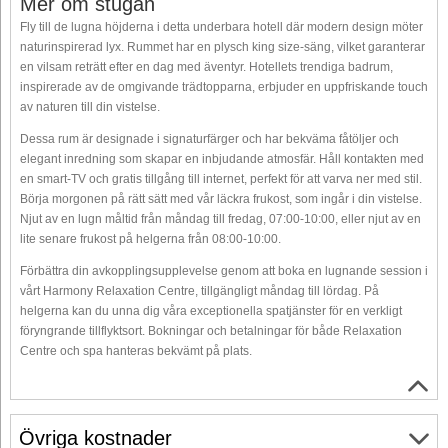
Mer om stugan
Fly till de lugna höjderna i detta underbara hotell där modern design möter
naturinspirerad lyx. Rummet har en plysch king size-säng, vilket garanterar
en vilsam reträtt efter en dag med äventyr. Hotellets trendiga badrum,
inspirerade av de omgivande trädtopparna, erbjuder en uppfriskande touch
av naturen till din vistelse.
Dessa rum är designade i signaturfärger och har bekväma fåtöljer och
elegant inredning som skapar en inbjudande atmosfär. Håll kontakten med
en smart-TV och gratis tillgång till internet, perfekt för att varva ner med stil.
Börja morgonen på rätt sätt med vår läckra frukost, som ingår i din vistelse.
Njut av en lugn måltid från måndag till fredag, 07:00-10:00, eller njut av en
lite senare frukost på helgerna från 08:00-10:00.
Förbättra din avkopplingsupplevelse genom att boka en lugnande session i
vårt Harmony Relaxation Centre, tillgängligt måndag till lördag. På
helgerna kan du unna dig våra exceptionella spatjänster för en verkligt
föryngrande tillflyktsort. Bokningar och betalningar för både Relaxation
Centre och spa hanteras bekvämt på plats.
Övriga kostnader