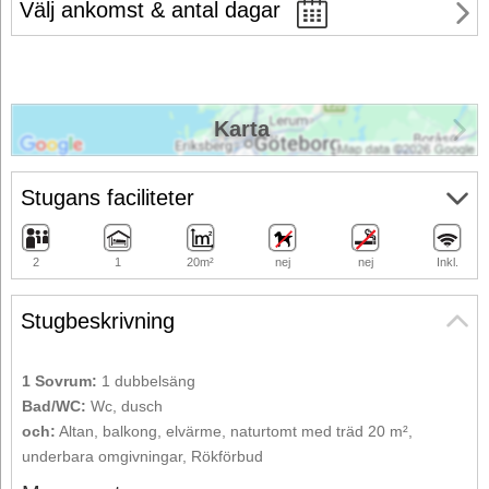
Välj ankomst & antal dagar
Karta
Stugans faciliteter
2
1
20m²
nej
nej
Inkl.
Stugbeskrivning
1 Sovrum:
1 dubbelsäng
Bad/WC:
Wc, dusch
och:
Altan, balkong, elvärme, naturtomt med träd 20 m²,
underbara omgivningar, Rökförbud