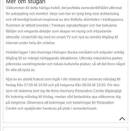
Mer om stugan
Välkommen till detta härliga hotell, det perfekta semestertillhållet utformat
för avkoppling och komfort. Varje rum har en lyxig king-size dubbelsäng
och ett trendigt badrum inspirerat av den fridfulla skönheten i trädtopparna.
Rummen är stilfullt inredda i Treetops signaturfärger och har bekväma
fåtöljer och eleganta detaljer som skapar en mysig och inbjudande
atmosfär. Underhåll dig med en smart-TV och njut av sömlös tillgång till
internet under hela din vistelse.
Hotellet ligger i det charmiga Hisingen Backa-området och erbjuder smidig
tillgång till en mängd närliggande attraktioner. Utforska natursköna parker,
pittoreska vandringsleder och lokala kulturella platser, så att det finns något
för alla att njuta av.
Njut av en utsökt frukost som ingår i din vistelse och serveras måndag till
fredag från 07:00 till 10:00 och på helgerna från 08:00 till 10:00. För den
som vill skämma bort sig lite finns Harmony Relaxation Centre tillgängligt
för bokning måndag till lördag, medan vårt fantastiska spa välkomnar dig
på helgerna. Observera att bokningar och betalningar för Relaxation
Centre och spatjänster hanteras på plats i semesterhuset.