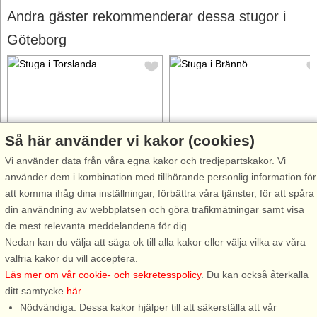
Andra gäster rekommenderar dessa stugor i
Göteborg
Så här använder vi kakor (cookies)
Stugnr: 41380
Stugnr: 54232
Vi använder data från våra egna kakor och tredjepartskakor. Vi
Torslanda
Brännö
använder dem i kombination med tillhörande personlig information för
3 personer, 27 m²
8 personer, 137 m²
att komma ihåg dina inställningar, förbättra våra tjänster, för att spåra
50 m till sjö/hav:.
75 m till sjö/hav:.
din användning av webbplatsen och göra trafikmätningar samt visa
Liten fräsch gäststuga med bra
Rymligt hus med havsutsikt på
de mest relevanta meddelandena för dig.
läge och havsutsikt i Torslanda
vackra Brännö i Göteborgs
Nedan kan du välja att säga ok till alla kakor eller välja vilka av våra
nordväst om Göteborg. Perfekt
skärgård. Här bor ni lugnt,
valfria kakor du vill acceptera.
för den mindre familjen som vill
havsnära och rofyllt i en riktig
Läs mer om vår cookie- och sekretesspolicy
. Du kan också återkalla
bo lugnt och havsnära med
skärgårdsidyll, med mängder a
ditt samtycke
här
.
närhet till service. Endast 100 m
möjligheter till aktiviteter och
Nödvändiga: Dessa kakor hjälper till att säkerställa att vår