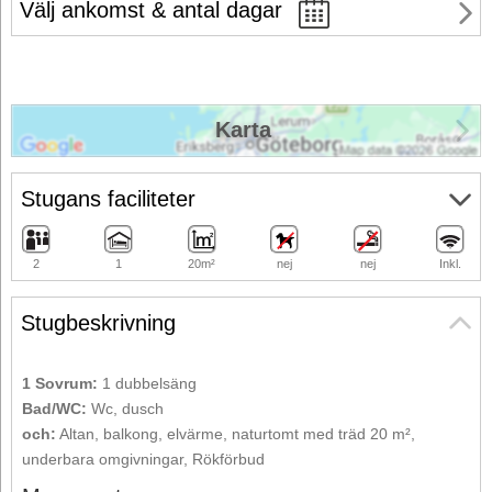
Välj ankomst & antal dagar
Karta
Stugans faciliteter
2
1
20m²
nej
nej
Inkl.
Stugbeskrivning
1 Sovrum:
1 dubbelsäng
Bad/WC:
Wc, dusch
och:
Altan, balkong, elvärme, naturtomt med träd 20 m²,
underbara omgivningar, Rökförbud