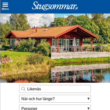
×
Menu
Sök stuga
Sista Minuten
Genvägar
Inspiration
Kontakt
Husägare
Se hur mycket du kan tjäna
Likenäs
Räkna ut din
När och hur länge?
hyresintäkt
Personer