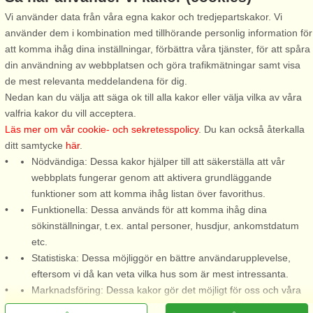
Vi använder data från våra egna kakor och tredjepartskakor. Vi
använder dem i kombination med tillhörande personlig information för
Stugnr: 34538
att komma ihåg dina inställningar, förbättra våra tjänster, för att spåra
Ivebo
din användning av webbplatsen och göra trafikmätningar samt visa
6 personer, 70 m²
de mest relevanta meddelandena för dig.
300 m till sjö/hav:.
Nedan kan du välja att säga ok till alla kakor eller välja vilka av våra
valfria kakor du vill acceptera.
I norra Värmland med högt
Läs mer om vår cookie- och sekretesspolicy
. Du kan också återkalla
läge och utan insyn samt med
ditt samtycke
här
.
skogen som närmaste granne
Nödvändiga: Dessa kakor hjälper till att säkerställa att vår
ligger denna trevliga stuga.
webbplats fungerar genom att aktivera grundläggande
Här kan ni äta era måltider i
funktioner som att komma ihåg listan över favorithus.
den mysiga storstugan framför
Funktionella: Dessa används för att komma ihåg dina
den i huset centralt
sökinställningar, t.ex. antal personer, husdjur, ankomstdatum
placerade ...
etc.
från 6.025 SEK
Statistiska: Dessa möjliggör en bättre användarupplevelse,
eftersom vi då kan veta vilka hus som är mest intressanta.
Marknadsföring: Dessa kakor gör det möjligt för oss och våra
partners att leverera det mest relevanta innehållet till dig.