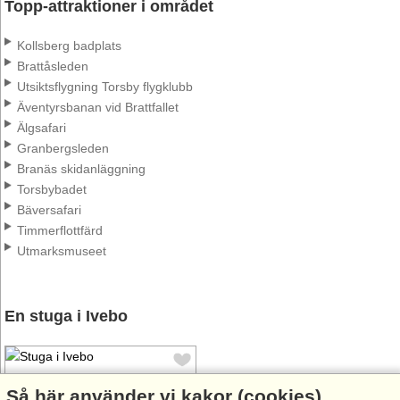
Topp-attraktioner i området
Kollsberg badplats
Brattåsleden
Utsiktsflygning Torsby flygklubb
Äventyrsbanan vid Brattfallet
Älgsafari
Granbergsleden
Branäs skidanläggning
Torsbybadet
Bäversafari
Timmerflottfärd
Utmarksmuseet
En stuga i Ivebo
Så här använder vi kakor (cookies)