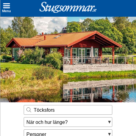
×
Menu
Sök stuga
Sista Minuten
Genvägar
Inspiration
Kontakt
Husägare
Se hur mycket du kan tjäna
Töcksfors
Räkna ut din
När och hur länge?
hyresintäkt
Personer