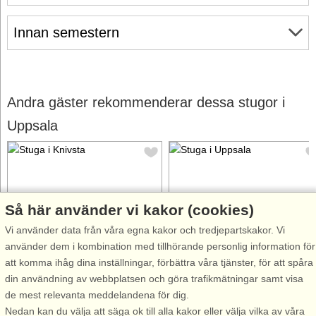
Innan semestern
Andra gäster rekommenderar dessa stugor i
Uppsala
Så här använder vi kakor (cookies)
Stugnr: 64263
Stugnr: 54681
Vi använder data från våra egna kakor och tredjepartskakor. Vi
använder dem i kombination med tillhörande personlig information för
Knivsta
Uppsala
att komma ihåg dina inställningar, förbättra våra tjänster, för att spåra
5 personer, 92 m²
4 personer, 45 m²
din användning av webbplatsen och göra trafikmätningar samt visa
240 m till sjö/hav:.
1,3 km till sjö/hav:.
de mest relevanta meddelandena för dig.
Njut av en härlig semester i
Välkomna till en charmig stuga
Nedan kan du välja att säga ok till alla kakor eller välja vilka av våra