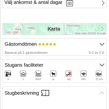
Välj ankomst & antal dagar
Karta
Gästomdömen
Baserat på 1 gästomdömen
5.0 av 5.0
Stugans faciliteter
4
1
45m²
ja
nej
Inkl.
21 km
Stugbeskrivning