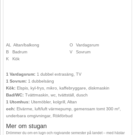
AL
Altan/balkong
O
Vardagsrum
B
Badrum
V
Sovrum
K
Kök
1 Vardagsrum:
1 dubbel extrasäng, TV
1 Sovrum:
1 dubbelsäng
Kök:
Elspis, kyl-frys, mikro, kaffebryggare, diskmaskin
Bad/WC:
Tvättmaskin, wc, tvättställ, dusch
1 Utomhus:
Utemöbler, kolgrill, Altan
och:
Elvärme, luft/luft värmepump, gemensam tomt 300 m²,
underbara omgivningar, Rökförbud
Mer om stugan
Drömmer du om en lugn och rogivande semester på landet – med hästar