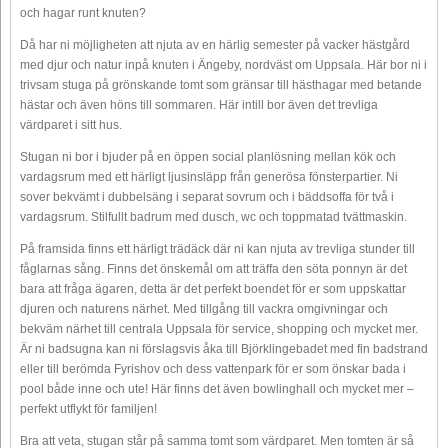
och hagar runt knuten?
Då har ni möjligheten att njuta av en härlig semester på vacker hästgård
med djur och natur inpå knuten i Ängeby, nordväst om Uppsala. Här bor ni i
trivsam stuga på grönskande tomt som gränsar till hästhagar med betande
hästar och även höns till sommaren. Här intill bor även det trevliga
värdparet i sitt hus.
Stugan ni bor i bjuder på en öppen social planlösning mellan kök och
vardagsrum med ett härligt ljusinsläpp från generösa fönsterpartier. Ni
sover bekvämt i dubbelsäng i separat sovrum och i bäddsoffa för två i
vardagsrum. Stilfullt badrum med dusch, wc och toppmatad tvättmaskin.
På framsida finns ett härligt trädäck där ni kan njuta av trevliga stunder till
fåglarnas sång. Finns det önskemål om att träffa den söta ponnyn är det
bara att fråga ägaren, detta är det perfekt boendet för er som uppskattar
djuren och naturens närhet. Med tillgång till vackra omgivningar och
bekväm närhet till centrala Uppsala för service, shopping och mycket mer.
Är ni badsugna kan ni förslagsvis åka till Björklingebadet med fin badstrand
eller till berömda Fyrishov och dess vattenpark för er som önskar bada i
pool både inne och ute! Här finns det även bowlinghall och mycket mer –
perfekt utflykt för familjen!
Bra att veta, stugan står på samma tomt som värdparet. Men tomten är så