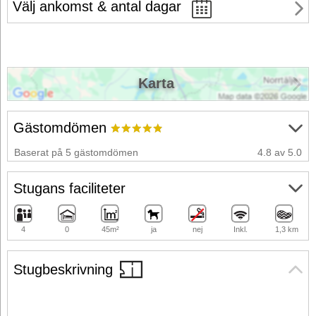
Välj ankomst & antal dagar
Karta
Gästomdömen
Baserat på 5 gästomdömen
4.8 av 5.0
Stugans faciliteter
4
0
45m²
ja
nej
Inkl.
1,3 km
Stugbeskrivning