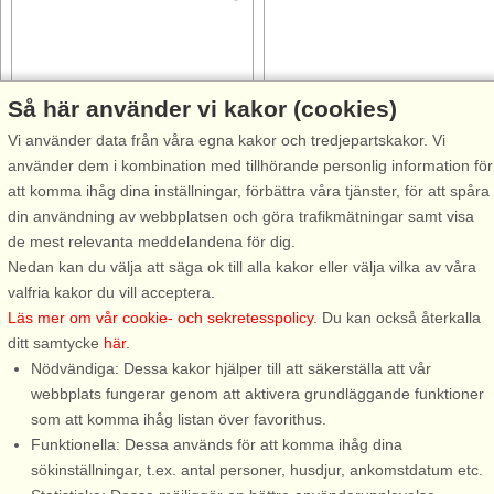
Så här använder vi kakor (cookies)
Stugnr: 64263
Stugnr: 64673
Vi använder data från våra egna kakor och tredjepartskakor. Vi
Knivsta
Uppsala
använder dem i kombination med tillhörande personlig information för
5 personer, 92 m²
4 personer, 45 m²
att komma ihåg dina inställningar, förbättra våra tjänster, för att spåra
240 m till sjö/hav:.
21 km till sjö/hav:.
din användning av webbplatsen och göra trafikmätningar samt visa
Njut av en härlig semester i
Drömmer du om en lugn och
de mest relevanta meddelandena för dig.
detta hemtrevliga radhus i
rogivande semester på landet –
Nedan kan du välja att säga ok till alla kakor eller välja vilka av våra
Knivsta! Belägen i lummigt
med hästar och hagar runt
valfria kakor du vill acceptera.
område med vacker natur som
knuten? Då har ni möjligheten
Läs mer om vår cookie- och sekretesspolicy
. Du kan också återkalla
bjuder in till ett rikt friluftsliv.
att njuta av en härlig semester
ditt samtycke
här
.
Några få minuters promenad till
på vacker hästgård med djur
Nödvändiga: Dessa kakor hjälper till att säkerställa att vår
Särstabadet där ni kan ...
och natur inpå knuten i
webbplats fungerar genom att aktivera grundläggande funktioner
Ängeby, ...
som att komma ihåg listan över favorithus.
Funktionella: Dessa används för att komma ihåg dina
från 10.745 SEK
från 5.477 SEK
sökinställningar, t.ex. antal personer, husdjur, ankomstdatum etc.