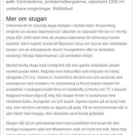
och:
Centralvärme, jordvärme/bergvärme, naturtomt 1000 m²,
underbara omgivningar, Rökförbud
Mer om stugan
Välkomna till en charmig stuga belägen i idyllisk miljö i Krusenberg
omgiven av vackra naturreservat i utkanten av Uppsala! Här bor ni i trevlig
stuga från 1600-talet med väl utvalda materialval för att bevara husets
karaktär. Känn lugnet, lyssna till fåglarnas sång och njut av den vedeldade
bastun och en avkopplande stund i loungedelen efter en fantastisk
vandring i Morga Naturreservat. Låt semestern börja!
Mycket trevlig stuga med rymligt kök där den gamla vedeldade spisen
vackert pryder köket. Matplats med kökssoffan som erbjuder en härlig
sängplats (75 cm). Vidare in i huset finns ett stort rum som används som
vardagsrum med sovalkov, en dubbelsäng (140cm) bakom draperi för
avskildhet. I vardagsrumsdel finns en bäddsoffa (140cm) och TV. I separat
byggnad endast några få steg från stugan finner ni bastuhuset med
vedeldad bastu, loungedel, wc och dusch. Ägaren bjuder på en korg med
ved, mer ved finns att köpa av ägaren på plats. På en kort promenad når ni
sjön Ekoln med brygga, liten stranddel samt trevlig grillplats!
Stugan står på en grönskande tomt med avskildhet mot huset där den
trevliga husägaren själv bor tillsammans med sin hund och katt. Stora träd