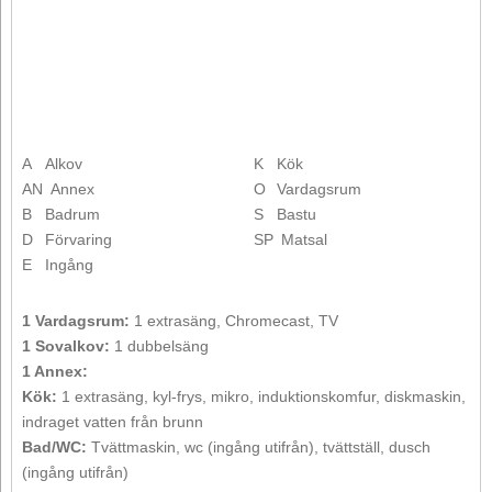
A
Alkov
K
Kök
AN
Annex
O
Vardagsrum
B
Badrum
S
Bastu
D
Förvaring
SP
Matsal
E
Ingång
1 Vardagsrum:
1 extrasäng, Chromecast, TV
1 Sovalkov:
1 dubbelsäng
1 Annex:
Kök:
1 extrasäng, kyl-frys, mikro, induktionskomfur, diskmaskin,
indraget vatten från brunn
Bad/WC:
Tvättmaskin, wc (ingång utifrån), tvättställ, dusch
(ingång utifrån)