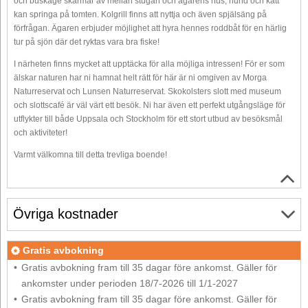
och buskage skärmar av mellan stugan och ägarens hus, hund och katt
kan springa på tomten. Kolgrill finns att nyttja och även spjälsäng på
förfrågan. Ägaren erbjuder möjlighet att hyra hennes roddbåt för en härlig
tur på sjön där det ryktas vara bra fiske!
I närheten finns mycket att upptäcka för alla möjliga intressen! För er som
älskar naturen har ni hamnat helt rätt för här är ni omgiven av Morga
Naturreservat och Lunsen Naturreservat. Skokolsters slott med museum
och slottscafé är väl värt ett besök. Ni har även ett perfekt utgångsläge för
utflykter till både Uppsala och Stockholm för ett stort utbud av besöksmål
och aktiviteter!
Varmt välkomna till detta trevliga boende!
Övriga kostnader
Gratis avbokning
Gratis avbokning fram till 35 dagar före ankomst. Gäller för
ankomster under perioden 18/7-2026 till 1/1-2027
Gratis avbokning fram till 35 dagar före ankomst. Gäller för