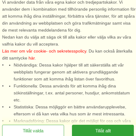
Vi använder data från våra egna kakor och tredjepartskakor. Vi
använder dem i kombination med tillhörande personlig information för
Stugnr: 59768
att komma ihåg dina inställningar, förbättra våra tjänster, för att spåra
Sigtuna
din användning av webbplatsen och göra trafikmätningar samt visa
4 personer, 48 m²
de mest relevanta meddelandena för dig.
3,0 km till sjö/hav:.
Nedan kan du välja att säga ok till alla kakor eller välja vilka av våra
valfria kakor du vill acceptera.
Välkomna till denna trevliga
Läs mer om vår cookie- och sekretesspolicy
. Du kan också återkalla
stuga från 1700-talet i
ditt samtycke
här
.
Droppsta, Märsta belägen i
Nödvändiga: Dessa kakor hjälper till att säkerställa att vår
vackra Sigtuna kommun! Här
webbplats fungerar genom att aktivera grundläggande
bor ni i ett charmigt gammalt
funktioner som att komma ihåg listan över favorithus.
soldattorp på vacker
Funktionella: Dessa används för att komma ihåg dina
grönskande tomt med
sökinställningar, t.ex. antal personer, husdjur, ankomstdatum
fantastisk, orörd svampskog ...
etc.
från 6.723 SEK
Statistiska: Dessa möjliggör en bättre användarupplevelse,
eftersom vi då kan veta vilka hus som är mest intressanta.
Marknadsföring: Dessa kakor gör det möjligt för oss och våra
partners att leverera det mest relevanta innehållet till dig.
Tillåt valda
Tillåt allt