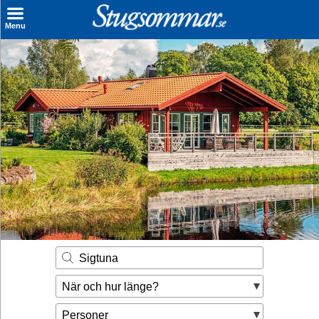
×
Menu
Sök stuga
Sista Minuten
Genvägar
Inspiration
Kontakt
Husägare
Se hur mycket du kan tjäna
Sigtuna
Räkna ut din
När och hur länge?
hyresintäkt
Personer