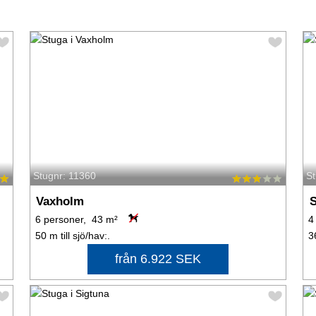
Stugnr: 11360
S
Vaxholm
S
6 personer, 43 m²
4
50 m till sjö/hav:.
3
från 6.922 SEK