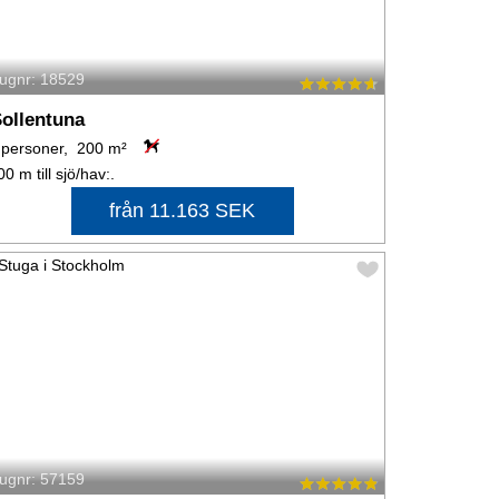
tugnr: 18529
ollentuna
 personer, 200 m²
00 m till sjö/hav:.
från 11.163 SEK
tugnr: 57159