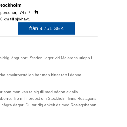
Stockholm
 personer, 74 m²
,6 km till sjö/hav:.
från 9.751 SEK
aldrig långt bort. Staden ligger vid Mälarens utlopp i
cka smultronställen har man hittat rätt i denna
r som man kan ta sig till med någon av alla
bborre. Tre mil nordost om Stockholm finns Roslagens
r några dagar. Du tar dig enkelt dit med Roslagsbanan