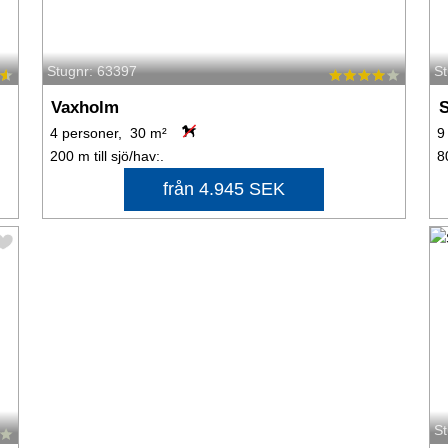
Stugnr: 63397
S
Vaxholm
S
4 personer, 30 m²
9
200 m till sjö/hav:.
8
från 4.945 SEK
S