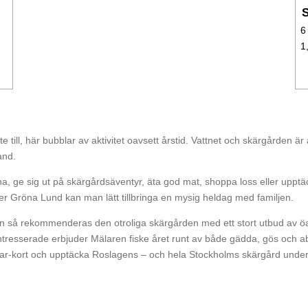
6
1
e till, här bubblar av aktivitet oavsett årstid. Vattnet och skärgården är 
and.
rna, ge sig ut på skärgårdsäventyr, äta god mat, shoppa loss eller upptä
r Gröna Lund kan man lätt tillbringa en mysig heldag med familjen.
n så rekommenderas den otroliga skärgården med ett stort utbud av öa
ntresserade erbjuder Mälaren fiske året runt av både gädda, gös och a
uffar-kort och upptäcka Roslagens – och hela Stockholms skärgård unde