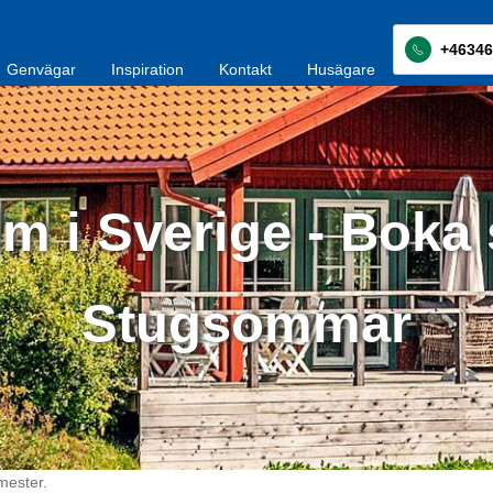
+46346
Genvägar
Inspiration
Kontakt
Husägare
m i Sverige - Boka 
Stugsommar
mester.