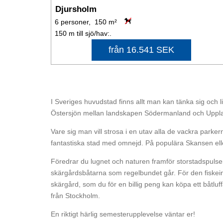
Djursholm
6 personer, 150 m²
150 m till sjö/hav:.
från 16.541 SEK
I Sveriges huvudstad finns allt man kan tänka sig och lit
Östersjön mellan landskapen Södermanland och Uppl
Vare sig man vill strosa i en utav alla de vackra parke
fantastiska stad med omnejd. På populära Skansen elle
Föredrar du lugnet och naturen framför storstadspulse
skärgårdsbåtarna som regelbundet går. För den fiskei
skärgård, som du för en billig peng kan köpa ett båtl
från Stockholm.
En riktigt härlig semesterupplevelse väntar er!