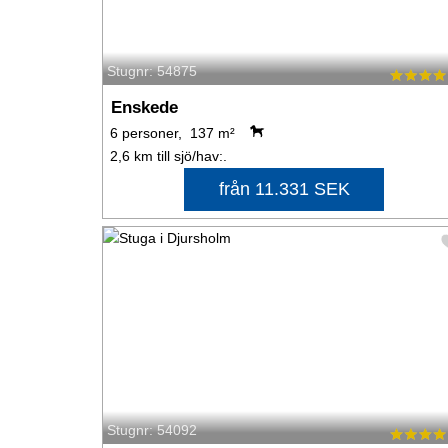
Stugnr: 54875
Enskede
6 personer, 137 m²
2,6 km till sjö/hav:.
från 11.331 SEK
Stugnr: 54092