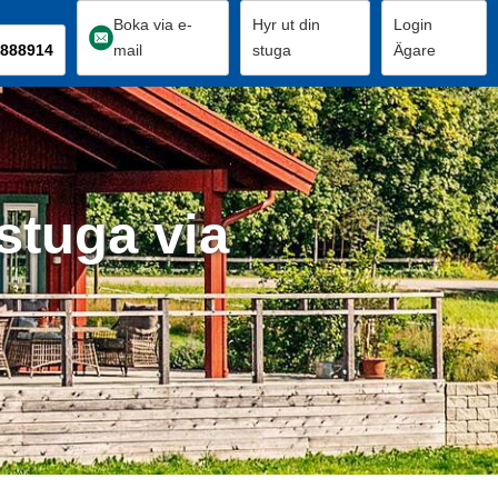
Boka via e-
Hyr ut din
Login
888914
mail
stuga
Ägare
stuga via