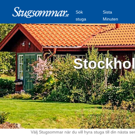
Sök
Sista
stuga
Minuten
Stockhol
Välj Stugsommar när du vill hyra stuga till din nästa se