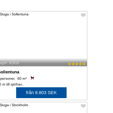
tugnr: 61916
ollentuna
 personer, 60 m²
6 m till sjö/hav:.
från 8.803 SEK