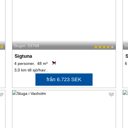
Stugnr: 59768
S
Sigtuna
4 personer, 48 m²
6
3,0 km till sjö/hav:.
från 6.723 SEK