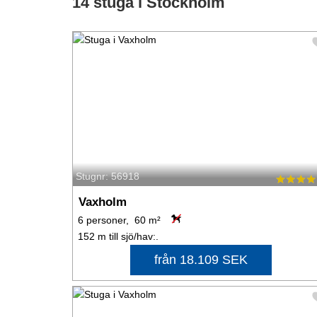
14 stuga i Stockholm
Stugnr: 56918
Vaxholm
6 personer, 60 m²
152 m till sjö/hav:.
från 18.109 SEK