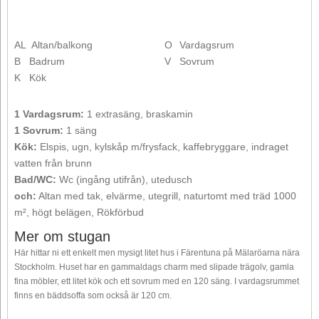
AL
Altan/balkong
O
Vardagsrum
B
Badrum
V
Sovrum
K
Kök
1 Vardagsrum:
1 extrasäng, braskamin
1 Sovrum:
1 säng
Kök:
Elspis, ugn, kylskåp m/frysfack, kaffebryggare, indraget
vatten från brunn
Bad/WC:
Wc (ingång utifrån), utedusch
och:
Altan med tak, elvärme, utegrill, naturtomt med träd 1000
m², högt belägen, Rökförbud
Mer om stugan
Här hittar ni ett enkelt men mysigt litet hus i Färentuna på Mälaröarna nära
Stockholm. Huset har en gammaldags charm med slipade trägolv, gamla
fina möbler, ett litet kök och ett sovrum med en 120 säng. I vardagsrummet
finns en bäddsoffa som också är 120 cm.