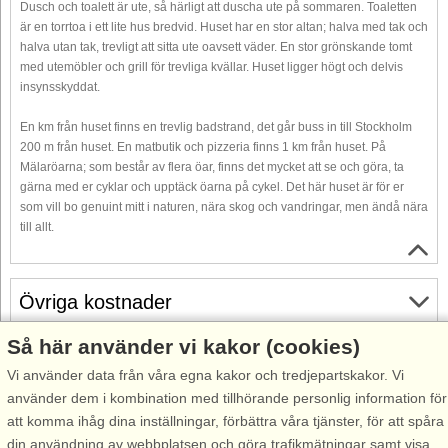
Dusch och toalett är ute, så härligt att duscha ute på sommaren. Toaletten
är en torrtoa i ett lite hus bredvid. Huset har en stor altan; halva med tak och
halva utan tak, trevligt att sitta ute oavsett väder. En stor grönskande tomt
med utemöbler och grill för trevliga kvällar. Huset ligger högt och delvis
insynsskyddat.
En km från huset finns en trevlig badstrand, det går buss in till Stockholm
200 m från huset. En matbutik och pizzeria finns 1 km från huset. På
Mälaröarna; som består av flera öar, finns det mycket att se och göra, ta
gärna med er cyklar och upptäck öarna på cykel. Det här huset är för er
som vill bo genuint mitt i naturen, nära skog och vandringar, men ändå nära
till allt.
Övriga kostnader
Så här använder vi kakor (cookies)
Gratis avbokning
Vi använder data från våra egna kakor och tredjepartskakor. Vi
Gratis avbokning fram till 35 dagar före ankomst. Gäller för
använder dem i kombination med tillhörande personlig information för
ankomster under perioden 19/7-2026 till 1/1-2028
att komma ihåg dina inställningar, förbättra våra tjänster, för att spåra
Se villkor här
din användning av webbplatsen och göra trafikmätningar samt visa