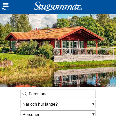
×
Menu
Sök stuga
Sista Minuten
Genvägar
Inspiration
Kontakt
Husägare
Se hur mycket du kan tjäna
Färentuna
Räkna ut din
När och hur länge?
hyresintäkt
Personer