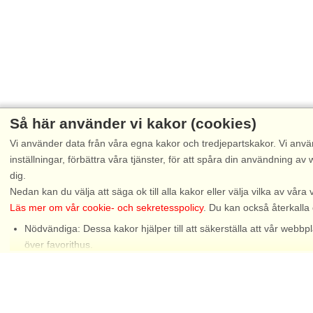
Så här använder vi kakor (cookies)
Vi använder data från våra egna kakor och tredjepartskakor. Vi anvä
inställningar, förbättra våra tjänster, för att spåra din användning
dig.
Nedan kan du välja att säga ok till alla kakor eller välja vilka av våra 
Läs mer om vår cookie- och sekretesspolicy
. Du kan också återkalla
Nödvändiga: Dessa kakor hjälper till att säkerställa att vår web
Chat
över favorithus.
Funktionella: Dessa används för att komma ihåg dina sökinställni
Statistiska: Dessa möjliggör en bättre användarupplevelse, efters
Marknadsföring: Dessa kakor gör det möjligt för oss och våra partne