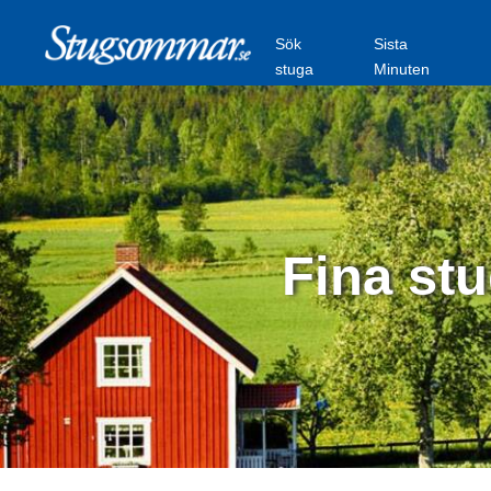
Sök
Sista
stuga
Minuten
Fina stu