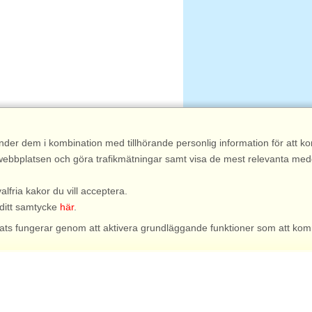
nder dem i kombination med tillhörande personlig information för att 
 av webbplatsen och göra trafikmätningar samt visa de mest relevanta me
valfria kakor du vill acceptera.
 ditt samtycke
här
.
bplats fungerar genom att aktivera grundläggande funktioner som att kom
ngar, t.ex. antal personer, husdjur, ankomstdatum etc.
om vi då kan veta vilka hus som är mest intressanta.
rs att leverera det mest relevanta innehållet till dig.