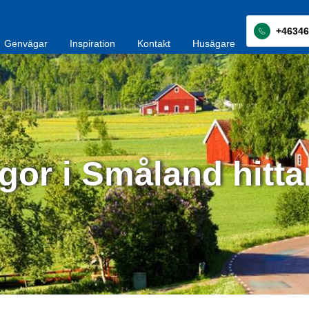
+46346
Genvägar
Inspiration
Kontakt
Husägare
gor i Småland hitta