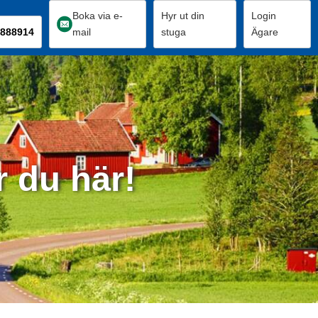
Boka via e-
Hyr ut din
Login
888914
mail
stuga
Ägare
r du här!