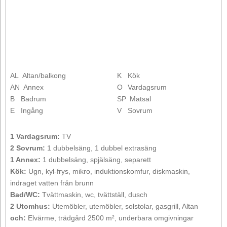
AL
Altan/balkong
K
Kök
AN
Annex
O
Vardagsrum
B
Badrum
SP
Matsal
E
Ingång
V
Sovrum
1 Vardagsrum:
TV
2 Sovrum:
1 dubbelsäng, 1 dubbel extrasäng
1 Annex:
1 dubbelsäng, spjälsäng, separett
Kök:
Ugn, kyl-frys, mikro, induktionskomfur, diskmaskin,
indraget vatten från brunn
Bad/WC:
Tvättmaskin, wc, tvättställ, dusch
2 Utomhus:
Utemöbler, utemöbler, solstolar, gasgrill, Altan
och:
Elvärme, trädgård 2500 m², underbara omgivningar