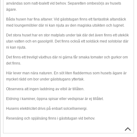
användas som natt-toalett vid behov. Separetten ombesörjs av husets
ägare.
Båda husen har fina altaner. Vid gäststugan finns ett fantastisk altandäck
med loungemöbler där ni kan njuta av den magiska utsikten och lugnet.
Det stora huset har en stor matplats under tak där det även finns ett utekök
utan vatten och en gasolgrill. Det finns också ett soldäck med solstolar där
ni kan njuta.
Det finns ett trevligt växthus där ni gärna får smaka tomater och gurkor om
det finns.
Här lever man nära naturen. En söt liten fladdermus som husets ägare är
mycket rädd om bor under gäststugans yttertak.
Observera att ingen laddning av elbil är tillåten.
Eldning i kaminer, öppna spisar eller vedspisar är ej tillåtet.
Husens elektricitet drivs på enbart solcellsenergi.
Resesäng och spjälsäng finns i gäststugan vid behov.