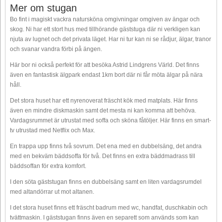
Mer om stugan
Bo fint i magiskt vackra natursköna omgivningar omgiven av ängar och
skog. Ni har ett stort hus med tillhörande gäststuga där ni verkligen kan
njuta av lugnet och det privata läget. Har ni tur kan ni se rådjur, älgar, tranor
och svanar vandra förbi på ängen.
Här bor ni också perfekt för att besöka Astrid Lindgrens Värld. Det finns
även en fantastisk älgpark endast 1km bort där ni får möta älgar på nära
håll.
Det stora huset har ett nyrenoverat fräscht kök med matplats. Här finns
även en mindre diskmaskin samt det mesta ni kan komma att behöva.
Vardagsrummet är utrustat med soffa och sköna fåtöljer. Här finns en smart-
tv utrustad med Netflix och Max.
En trappa upp finns två sovrum. Det ena med en dubbelsäng, det andra
med en bekväm bäddsoffa för två. Det finns en extra bäddmadrass till
bäddsoffan för extra komfort.
I den söta gäststugan finns en dubbelsäng samt en liten vardagsrumdel
med altandörrar ut mot altanen.
I det stora huset finns ett fräscht badrum med wc, handfat, duschkabin och
tvättmaskin. I gäststugan finns även en separett som används som kan