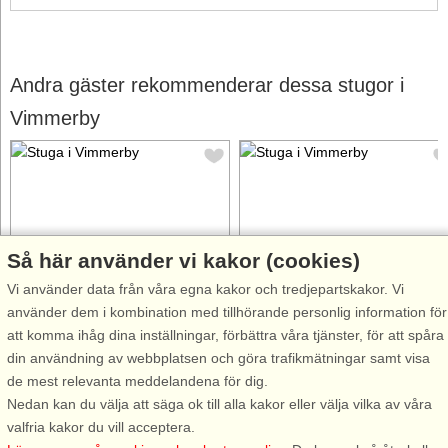
Andra gäster rekommenderar dessa stugor i
Vimmerby
Så här använder vi kakor (cookies)
Stugnr: 53458
Stugnr: 65505
Vi använder data från våra egna kakor och tredjepartskakor. Vi
Vimmerby
Vimmerby
använder dem i kombination med tillhörande personlig information för
4 personer, 130 m²
5 personer, 35 m²
att komma ihåg dina inställningar, förbättra våra tjänster, för att spåra
1,2 km till sjö/hav:.
1,4 km till sjö/hav:.
din användning av webbplatsen och göra trafikmätningar samt visa
Mysigt hus där ni bor på
Helt nyrenoverat och fräscht
de mest relevanta meddelandena för dig.
Småländska landsbygden i
hus i utkanten av mysiga Södra
Nedan kan du välja att säga ok till alla kakor eller välja vilka av våra
Gåsefall med magisk utsikt över
Vi där ni har närheten till
valfria kakor du vill acceptera.
ängar, skog och åkrar men
Vimmerby och Astrid Lindgrens