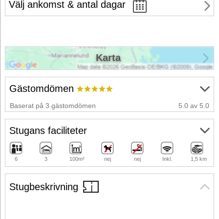
Välj ankomst & antal dagar
Karta
Gästomdömen
Baserat på 3 gästomdömen
5.0 av 5.0
Stugans faciliteter
6
3
100m²
nej
nej
Inkl.
1,5 km
Stugbeskrivning