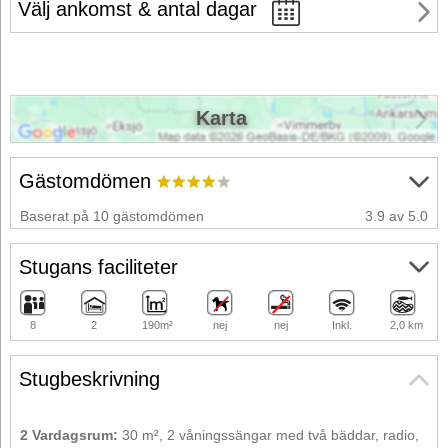
Välj ankomst & antal dagar
Karta
Gästomdömen
Baserat på 10 gästomdömen
3.9 av 5.0
Stugans faciliteter
8
2
190m²
nej
nej
Inkl.
2,0 km
Stugbeskrivning
2 Vardagsrum:
30 m², 2 våningssängar med två bäddar, radio,