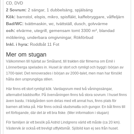
CD, DVD
2 Sovrum:
2 sängar, 1 dubbelsäng, spjälsäng
Kök:
barnstol, elspis, mikro, spisfläkt, kaffebryggare, våffeljärn
Bad/WC:
tvättmaskin, wc, tvättställ, dusch, golvvärme
och:
elvärme, utegrill, gemensam tomt 3300 m², blandad
möblering, underbara omgivningar, Rökförbud
Inkl. i hyra:
Roddbåt 11 Fot
Mer om stugan
Välkommen till hjärtat av Småland, till trakten där filmerna om Emil i
Lönnerberga spelades in. Huset är stort och rymligt och byggt i början av
1700-talet. Det renoverades i början av 2000-talet, men man har försökt
hålla den ursprungliga stilen.
Här finns ett stort rymligt kök. Vardagsrum med två våningssängar,
alternativt bäddsoffor. På övervåningen finns två stora sovrum. I huset finns
även bastu. I trädgården som delas med ett annat hus, finns plats för
barnen att leka på. Här finns också studsmatta och gungor. En båt finns till
ert förfogande, där det är ett bra fiske. (Mer information i stugan)
För familjen är ett besök på Astrid Lindgrens värld ett måste (ca 20 km).
Västervik är också ett trevligt utflyktsmål. Sjöbild kan ej ses från huset.