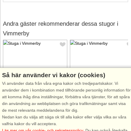
Andra gäster rekommenderar dessa stugor i
Vimmerby
Så här använder vi kakor (cookies)
Stugnr: 53458
Stugnr: 65505
Vi använder data från våra egna kakor och tredjepartskakor. Vi
Vimmerby
Vimmerby
använder dem i kombination med tillhörande personlig information för
4 personer, 130 m²
5 personer, 35 m²
att komma ihåg dina inställningar, förbättra våra tjänster, för att spåra
1,2 km till sjö/hav:.
1,4 km till sjö/hav:.
din användning av webbplatsen och göra trafikmätningar samt visa
Mysigt hus där ni bor på
Helt nyrenoverat och fräscht
de mest relevanta meddelandena för dig.
Småländska landsbygden i
hus i utkanten av mysiga Södra
Nedan kan du välja att säga ok till alla kakor eller välja vilka av våra
Gåsefall med magisk utsikt över
Vi där ni har närheten till
valfria kakor du vill acceptera.
ängar, skog och åkrar men
Vimmerby och Astrid Lindgrens
Läs mer om vår cookie- och sekretesspolicy
. Du kan också återkalla