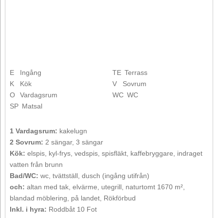
E
Ingång
TE
Terrass
K
Kök
V
Sovrum
O
Vardagsrum
WC
WC
SP
Matsal
1 Vardagsrum:
kakelugn
2 Sovrum:
2 sängar, 3 sängar
Kök:
elspis, kyl-frys, vedspis, spisfläkt, kaffebryggare, indraget
vatten från brunn
Bad/WC:
wc, tvättställ, dusch (ingång utifrån)
och:
altan med tak, elvärme, utegrill, naturtomt 1670 m²,
blandad möblering, på landet, Rökförbud
Inkl. i hyra:
Roddbåt 10 Fot