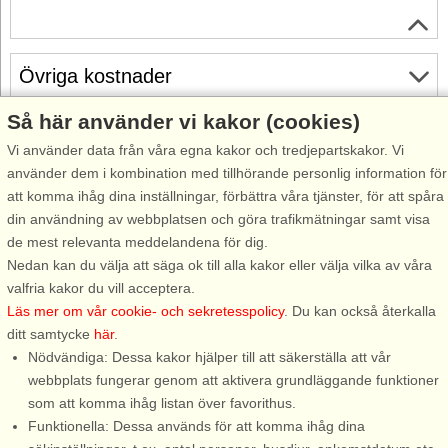
Övriga kostnader
Så här använder vi kakor (cookies)
Gratis avbokning
Vi använder data från våra egna kakor och tredjepartskakor. Vi
Gratis avbokning fram till 35 dagar före ankomst. Gäller för
använder dem i kombination med tillhörande personlig information för
ankomster under perioden 18/7-2026 till 31/12-2027
att komma ihåg dina inställningar, förbättra våra tjänster, för att spåra
Se villkor här
din användning av webbplatsen och göra trafikmätningar samt visa
de mest relevanta meddelandena för dig.
Om området
Nedan kan du välja att säga ok till alla kakor eller välja vilka av våra
valfria kakor du vill acceptera.
Topp-attraktioner i området
Läs mer om vår cookie- och sekretesspolicy
. Du kan också återkalla
ditt samtycke
här
.
Nödvändiga: Dessa kakor hjälper till att säkerställa att vår
Info och öppettider
webbplats fungerar genom att aktivera grundläggande funktioner
som att komma ihåg listan över favorithus.
Funktionella: Dessa används för att komma ihåg dina
Innan semestern