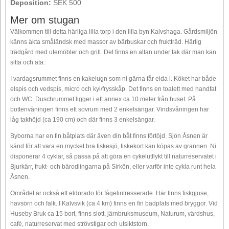
Deposition:
SEK 500
Mer om stugan
Välkommen till detta härliga lilla torp i den lilla byn Kalvshaga. Gårdsmiljön
känns äkta småländsk med massor av bärbuskar och fruktträd. Härlig
trädgård med utemöbler och grill. Det finns en altan under tak där man kan
sitta och äta.
I vardagsrummet finns en kakelugn som ni gärna får elda i. Köket har både
elspis och vedspis, micro och kyl/frysskåp. Det finns en toalett med handfat
och WC. Duschrummet ligger i ett annex ca 10 meter från huset. På
bottenvåningen finns ett sovrum med 2 enkelsängar. Vindsvåningen har
låg takhöjd (ca 190 cm) och där finns 3 enkelsängar.
Byborna har en fin båtplats där även din båt finns förtöjd. Sjön Åsnen är
känd för att vara en mycket bra fiskesjö, fiskekort kan köpas av grannen. Ni
disponerar 4 cyklar, så passa på att göra en cykelutflykt till naturreservatet i
Bjurkärr, frukt- och bärodlingarna på Sirkön, eller varför inte cykla runt hela
Åsnen.
Området är också ett eldorado för fågelintresserade. Här finns fiskgjuse,
havsörn och falk. I Kalvsvik (ca 4 km) finns en fin badplats med bryggor. Vid
Huseby Bruk ca 15 bort, finns slott, järnbruksmuseum, Naturum, värdshus,
café, naturreservat med strövstigar och utsiktstorn.