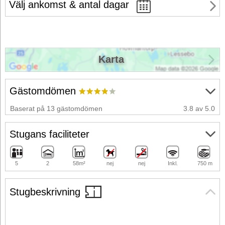
Välj ankomst & antal dagar
Karta
Gästomdömen
Baserat på 13 gästomdömen
3.8 av 5.0
Stugans faciliteter
5
2
58m²
nej
nej
Inkl.
750 m
Stugbeskrivning