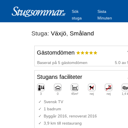
Sök
Sista
stuga
Minuten
Stuga:
Växjö
,
Småland
Gästomdömen
Baserat på 5 gästomdömen
5.0 av 
Stugans faciliteter
3
0
45m²
nej
nej
1,4
Svensk TV
1 badrum
Byggår 2016, renoverat 2016
3,9 km till restaurang