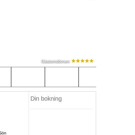
Gästomdömen
Din bokning
Sön