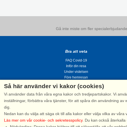
Gå inte miste om fler specialerbjudanden
Bra att veta
FAQ Covid-19
Inför din resa
Under vistelsen
Före hemresan
Så här använder vi kakor (cookies)
Vi använder data från våra egna kakor och tredjepartskakor. Vi anvä
inställningar, förbättra våra tjänster, för att spåra din användning
dig.
Tel.
Nedan kan du välja att säga ok till alla kakor eller välja vilka av våra 
Läs mer om vår cookie- och sekretesspolicy
. Du kan också återkalla
Nödvändiga: Dessa kakor hjälper till att säkerställa att vår web