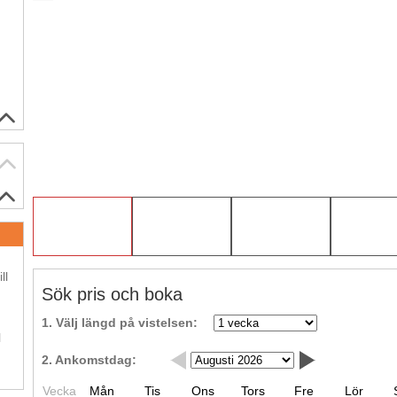
.
ll
Sök pris och boka
.
1. Välj längd på vistelsen:
l
2. Ankomstdag:
Vecka
Mån
Tis
Ons
Tors
Fre
Lör