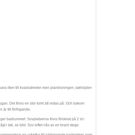
ara liten till kvadratmeter men planlösningen, takhöjden
ugan. Det finns en stor tomt att vistas på. Och bakom
är till förfogande.
igger badrummet. Sovplatserna finns fördelat på 2 st i
t i tak, se bild. Sov loftet nås av en brant stege.
rekommenderar en cykeltur till närliggande badplatser, som