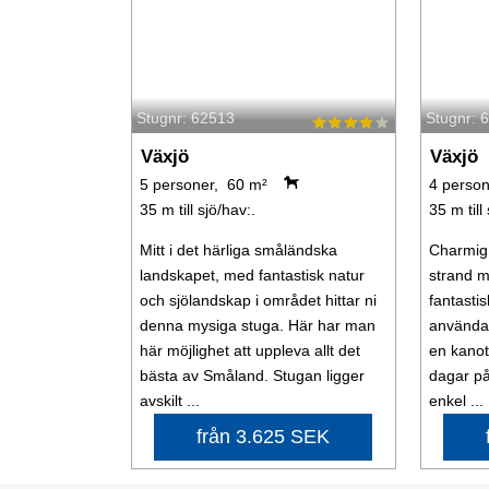
Stugnr: 62513
Stugnr: 
Växjö
Växjö
5 personer, 60 m²
4 person
35 m till sjö/hav:.
35 m till
Mitt i det härliga småländska
Charmig 
landskapet, med fantastisk natur
strand 
och sjölandskap i området hittar ni
fantastis
denna mysiga stuga. Här har man
använda
här möjlighet att uppleva allt det
en kanot
bästa av Småland. Stugan ligger
dagar på
avskilt ...
enkel ...
från 3.625 SEK