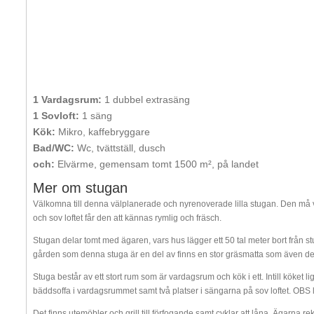
1 Vardagsrum:
1 dubbel extrasäng
1 Sovloft:
1 säng
Kök:
Mikro, kaffebryggare
Bad/WC:
Wc, tvättställ, dusch
och:
Elvärme, gemensam tomt 1500 m², på landet
Mer om stugan
Välkomna till denna välplanerade och nyrenoverade lilla stugan. Den må v
och sov loftet får den att kännas rymlig och fräsch.
Stugan delar tomt med ägaren, vars hus lägger ett 50 tal meter bort från st
gården som denna stuga är en del av finns en stor gräsmatta som även den 
Stuga består av ett stort rum som är vardagsrum och kök i ett. Intill köket l
bäddsoffa i vardagsrummet samt två platser i sängarna på sov loftet. OBS låg
Det finns utemöbler och grill till förfogande samt cyklar att låna. Ägarna 