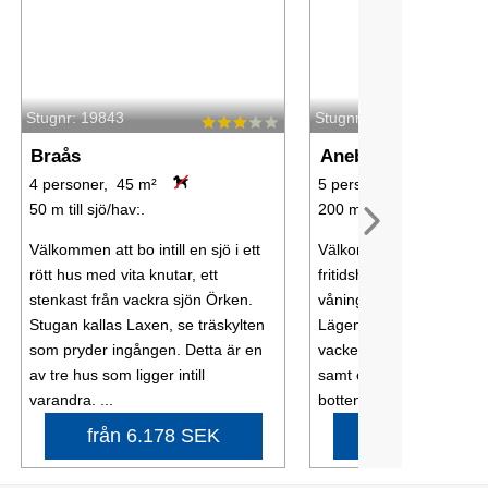
Stugnr: 19843
Stugnr: 14351
Braås
Aneboda
4 personer, 45 m²
5 personer, 65 m²
50 m till sjö/hav:.
200 m till sjö/hav:.
Välkommen att bo intill en sjö i ett
Välkommen till detta ny
rött hus med vita knutar, ett
fritidshus, en lägenhet 
stenkast från vackra sjön Örken.
våningen i det gamla by
Stugan kallas Laxen, se träskylten
Lägenheten har en bal
som pryder ingången. Detta är en
vacker utsikt över sjön 
av tre hus som ligger intill
samt över byn och kyrka
varandra. ...
bottenvåningen ...
från 6.178 SEK
från 3.451 