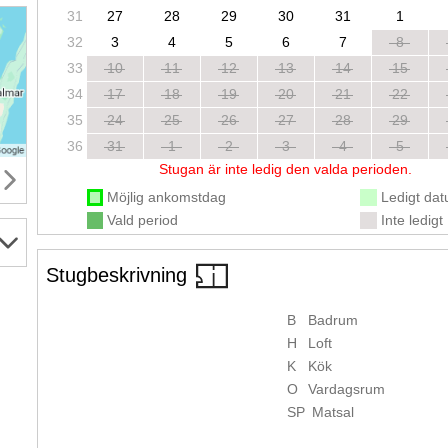
31
27
28
29
30
31
1
32
3
4
5
6
7
8
33
10
11
12
13
14
15
34
17
18
19
20
21
22
35
24
25
26
27
28
29
36
31
1
2
3
4
5
Stugan är inte ledig den valda perioden.
Möjlig ankomstdag
Ledigt da
Vald period
Inte ledigt
Stugbeskrivning
B
Badrum
H
Loft
K
Kök
O
Vardagsrum
SP
Matsal