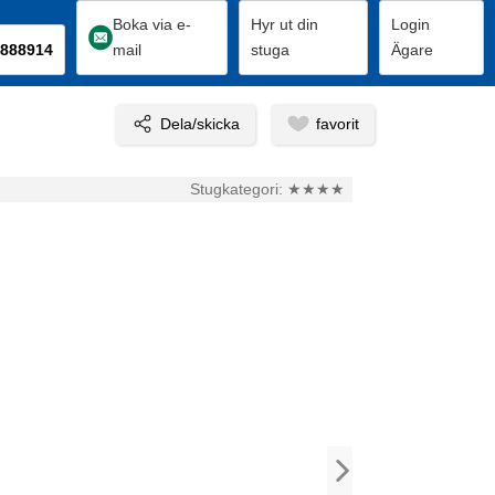
Boka via e-
Hyr ut din
Login
888914
mail
stuga
Ägare
Stugkategori:
★★★★