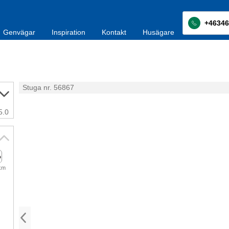
+46346
Genvägar
Inspiration
Kontakt
Husägare
Stuga nr. 56867
5.0
 km