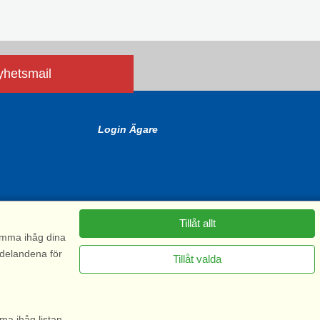
nyhetsmail
Login Ägare
Tillåt allt
komma ihåg dina
ddelandena för
Tillåt valda
6575
ma ihåg listan