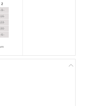
2
9
16
23
30
6
tum