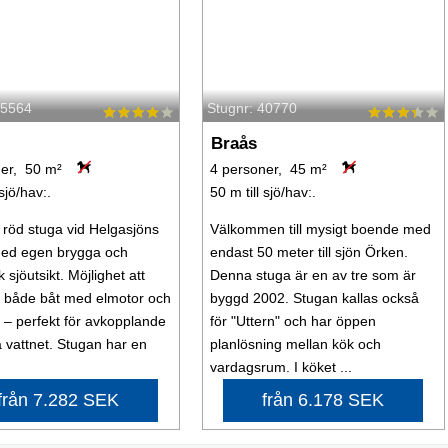
65564
Stugnr: 40770
Braås
er, 50 m²
4 personer, 45 m²
 sjö/hav:.
50 m till sjö/hav:.
röd stuga vid Helgasjöns
Välkommen till mysigt boende med
med egen brygga och
endast 50 meter till sjön Örken.
k sjöutsikt. Möjlighet att
Denna stuga är en av tre som är
 både båt med elmotor och
byggd 2002. Stugan kallas också
 – perfekt för avkopplande
för "Uttern" och har öppen
 vattnet. Stugan har en
planlösning mellan kök och
vardagsrum. I köket ...
från 7.282 SEK
från 6.178 SEK