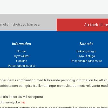
 eller nyhetstips från oss.
Ja tack till 
Information
Kontakt
Om oss
Bokningsfrågor
Hyresvillkor
Hyra ut stuga
Cookies
Responsible Disclosure
Personuppgiftspolicy
nder dem i kombination med tillhörande personlig information för att 
 av webbplatsen och göra trafikmätningar samt visa de mest relevanta me
Stugsommar |
Kvarngatan 2, 311 32 Falkenberg | Sverige
: 031 155 200| e-post:
info@stugsommar.se
| Org.nr. 516403-1691| Bankgiro 5209-
valfria kakor du vill acceptera.
*) Fullständigt firmanamn, se hyresvillkor
 ditt samtycke
här
.
bplats fungerar genom att aktivera grundläggande funktioner som att kom