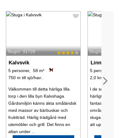
Stugnr: 91728
Stugnr: 57977
Kalvsvik
Linneryd
5 personer, 58 m²
5 personer, 21 m²
750 m till sjö/hav:.
2,0 km till sjö/hav:.
Välkommen till detta härliga lilla
I de södra delarna av Sm
torp i den lilla byn Kalvshaga.
härligt lantliga omgivni
Gårdsmiljön känns äkta småländsk
fantastisk natur och sjöl
med massor av bärbuskar och
området hittar ni denna m
fruktträd. Härlig trädgård med
stuga. Här har man här 
utemöbler och grill. Det finns en
att uppleva allt det bästa 
altan under ...