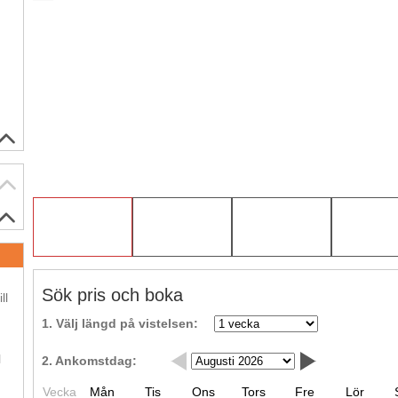
.
Sök pris och boka
ll
1. Välj längd på vistelsen:
.
l
2. Ankomstdag:
Vecka
Mån
Tis
Ons
Tors
Fre
Lör