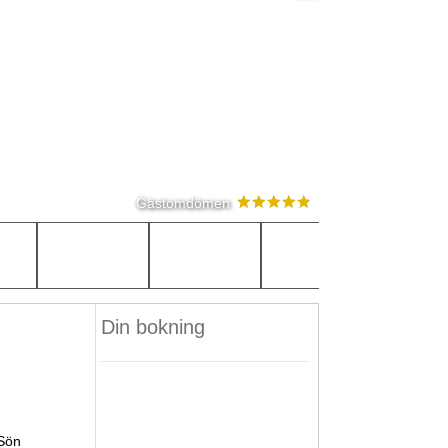
Gästomdömen
Din bokning
Sön