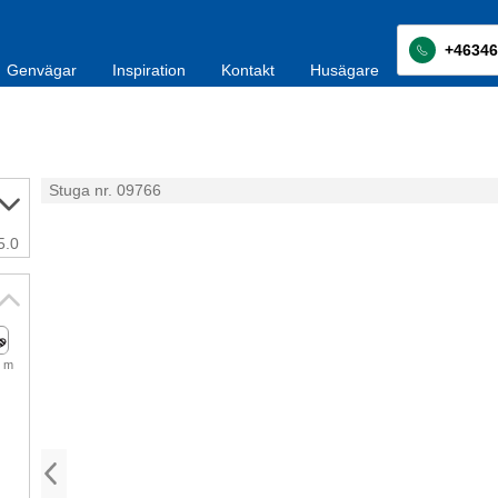
+46346
Genvägar
Inspiration
Kontakt
Husägare
Stuga nr. 09766
5.0
 m