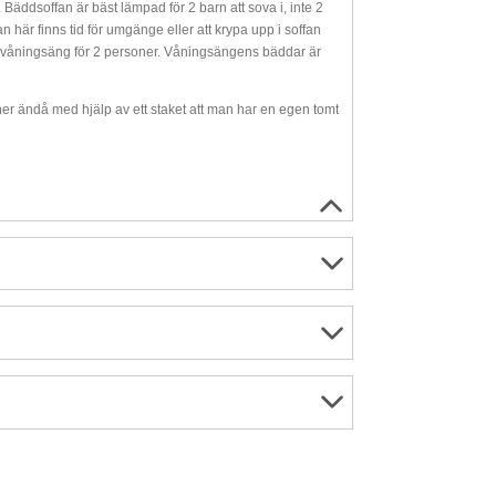
äddsoffan är bäst lämpad för 2 barn att sova i, inte 2
n här finns tid för umgänge eller att krypa upp i soffan
n våningsäng för 2 personer. Våningsängens bäddar är
r ändå med hjälp av ett staket att man har en egen tomt