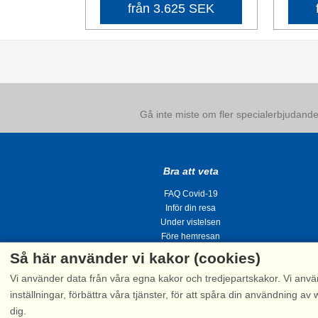
från 3.625 SEK
Gå inte miste om fler specialerbjudanden
Bra att veta
FAQ Covid-19
Inför din resa
Under vistelsen
Före hemresan
Så här använder vi kakor (cookies)
Vi använder data från våra egna kakor och tredjepartskakor. Vi anvä
inställningar, förbättra våra tjänster, för att spåra din användning
dig.
Tel.