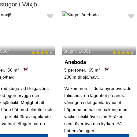
tugor i Växjö
65564
Stugnr: 14351
Aneboda
er, 50 m²
5 personer, 65 m²
 sjö/hav:.
200 m till sjö/hav:.
röd stuga vid Helgasjöns
Välkommen till detta nyrenoverade
med egen brygga och
fritidshus, en lägenhet på andra
k sjöutsikt. Möjlighet att
våningen i det gamla byhuset.
 både båt med elmotor och
Lägenheten har en balkong med
 – perfekt för avkopplande
vacker utsikt över sjön Stråken
 vattnet. Stugan har en
samt över byn och kyrkan. På
bottenvåningen ...