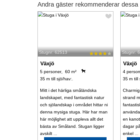
Andra gäster rekommenderar dessa s
Stugnr: 62513
Stugnr: 
Växjö
Växjö
5 personer, 60 m²
4 person
35 m till sjö/hav:.
35 m till
Mitt i det härliga småländska
Charmig 
landskapet, med fantastisk natur
strand 
och sjölandskap i området hittar ni
fantastis
denna mysiga stuga. Här har man
använda
här möjlighet att uppleva allt det
en kanot
bästa av Småland. Stugan ligger
dagar på
avskilt ...
enkel ...