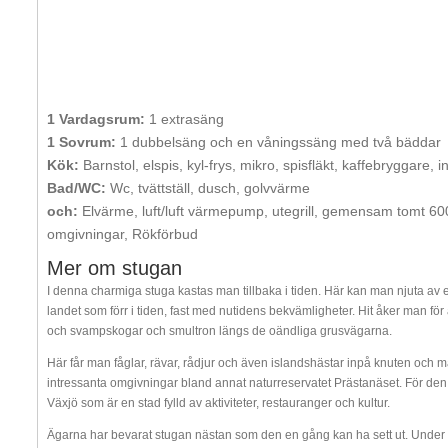
1 Vardagsrum:
1 extrasäng
1 Sovrum:
1 dubbelsäng och en våningssäng med två bäddar
Kök:
Barnstol, elspis, kyl-frys, mikro, spisfläkt, kaffebryggare, 
Bad/WC:
Wc, tvättställ, dusch, golvvärme
och:
Elvärme, luft/luft värmepump, utegrill, gemensam tomt 6
omgivningar, Rökförbud
Mer om stugan
I denna charmiga stuga kastas man tillbaka i tiden. Här kan man njuta av en
landet som förr i tiden, fast med nutidens bekvämligheter. Hit åker man för 
och svampskogar och smultron längs de oändliga grusvägarna.
Här får man fåglar, rävar, rådjur och även islandshästar inpå knuten och 
intressanta omgivningar bland annat naturreservatet Prästanäset. För den som
Växjö som är en stad fylld av aktiviteter, restauranger och kultur.
Ägarna har bevarat stugan nästan som den en gång kan ha sett ut. Under 