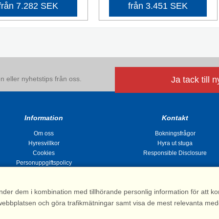
från 7.282 SEK
från 3.451 SEK
 eller nyhetstips från oss.
Ja tack till 
Information
Kontakt
Om oss
Bokningsfrågor
Hyresvillkor
Hyra ut stuga
Cookies
Responsible Disclosure
Personuppgiftspolicy
nder dem i kombination med tillhörande personlig information för att 
 av webbplatsen och göra trafikmätningar samt visa de mest relevanta me
Stugsommar |
Kvarngatan 2, 311 32 Falkenberg | Sverige
: 031 155 200| e-post:
info@stugsommar.se
| Org.nr. 516403-1691| Bankgiro 5209-