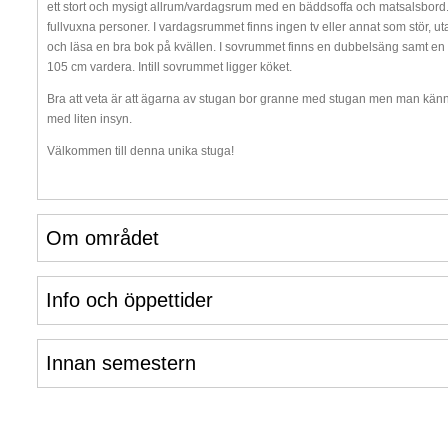
ett stort och mysigt allrum/vardagsrum med en bäddsoffa och matsalsbord. B
fullvuxna personer. I vardagsrummet finns ingen tv eller annat som stör, uta
och läsa en bra bok på kvällen. I sovrummet finns en dubbelsäng samt e
105 cm vardera. Intill sovrummet ligger köket.
Bra att veta är att ägarna av stugan bor granne med stugan men man känne
med liten insyn.
Välkommen till denna unika stuga!
Om området
Info och öppettider
Innan semestern