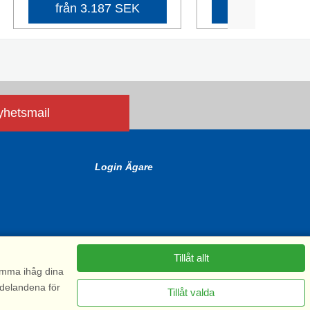
från 3.187 SEK
från 4.416 
nyhetsmail
Login Ägare
Tillåt allt
komma ihåg dina
ddelandena för
Tillåt valda
6575