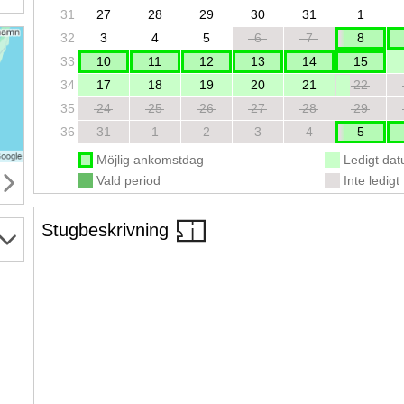
31
27
28
29
30
31
1
32
3
4
5
6
7
8
33
10
11
12
13
14
15
34
17
18
19
20
21
22
35
24
25
26
27
28
29
36
31
1
2
3
4
5
Möjlig ankomstdag
Ledigt da
Vald period
Inte ledigt
Stugbeskrivning