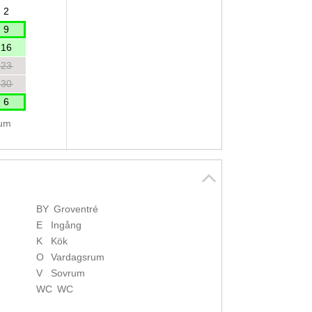
2
9
16
23
30
6
tum
BY
Groventré
E
Ingång
K
Kök
O
Vardagsrum
V
Sovrum
WC
WC