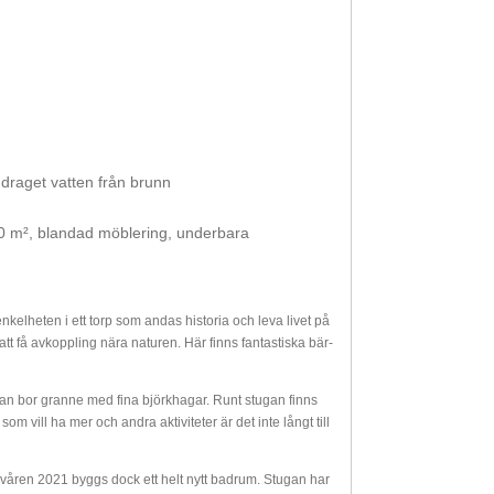
indraget vatten från brunn
00 m², blandad möblering, underbara
kelheten i ett torp som andas historia och leva livet på
att få avkoppling nära naturen. Här finns fantastiska bär-
man bor granne med fina björkhagar. Runt stugan finns
 vill ha mer och andra aktiviteter är det inte långt till
våren 2021 byggs dock ett helt nytt badrum. Stugan har