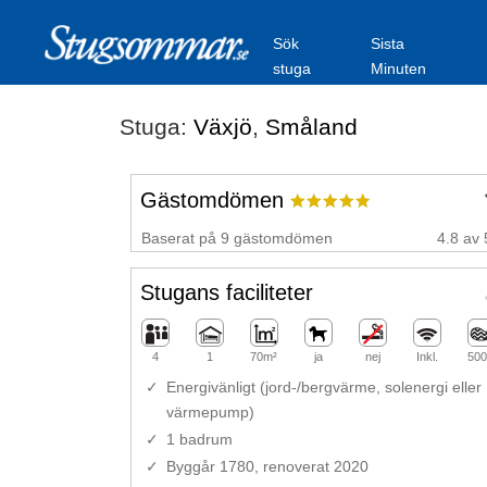
Sök
Sista
stuga
Minuten
Stuga:
Växjö
,
Småland
Gästomdömen
Baserat på 9 gästomdömen
4.8 av 
Stugans faciliteter
4
1
70m²
ja
nej
Inkl.
500
Energivänligt (jord-/bergvärme, solenergi eller
värmepump)
1 badrum
Byggår 1780, renoverat 2020