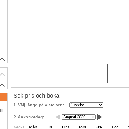
Sök pris och boka
.
1. Välj längd på vistelsen:
ll
2. Ankomstdag:
.
Vecka
Mån
Tis
Ons
Tors
Fre
Lör