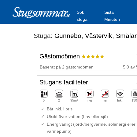
Sök
Sista
stuga
Minuten
Stuga:
Gunnebo
,
Västervik
,
Småla
Gästomdömen
Baserat på 2 gästomdömen
5.0 av 
Stugans faciliteter
5
2
95m²
nej
nej
Inkl.
130
Båt inkl. i pris
Utsikt över vatten (hav eller sjö)
Energivänligt (jord-/bergvärme, solenergi eller
värmepump)