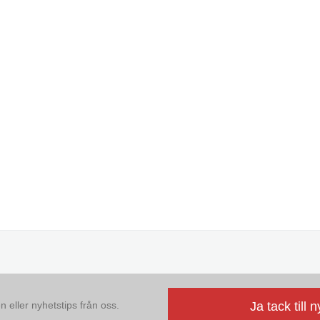
 eller nyhetstips från oss.
Ja tack till 