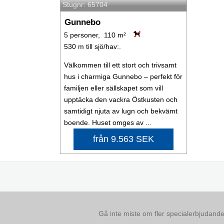
Stugnr: 65704
Gunnebo
5 personer, 110 m²
530 m till sjö/hav:.
Välkommen till ett stort och trivsamt
hus i charmiga Gunnebo – perfekt för
familjen eller sällskapet som vill
upptäcka den vackra Östkusten och
samtidigt njuta av lugn och bekvämt
boende. Huset omges av ...
från 9.563 SEK
Gå inte miste om fler specialerbjudanden