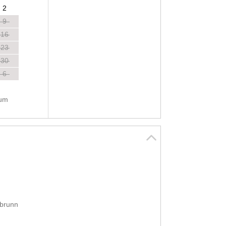
2
9
16
23
30
6
tum
 brunn