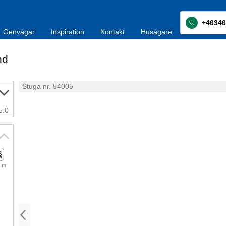
+46346
Genvägar
Inspiration
Kontakt
Husägare
nd
Stuga nr. 54005
5.0
 m