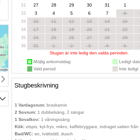
l
31
27
28
29
30
31
1
32
3
4
5
6
7
8
33
10
11
12
13
14
15
34
17
18
19
20
21
22
35
24
25
26
27
28
29
36
31
1
2
3
4
5
Stugan är inte ledig den valda perioden.
Möjlig ankomstdag
Ledigt da
Vald period
Inte ledigt
Stugbeskrivning
1 Vardagsrum:
braskamin
2 Sovrum:
1 dubbelsäng, 2 sängar
1 Sovalkov:
1 våningssäng
Kök:
elspis, kyl-frys, mikro, kaffebryggare, indraget vatten från
Bad/WC:
wc, tvättställ, dusch