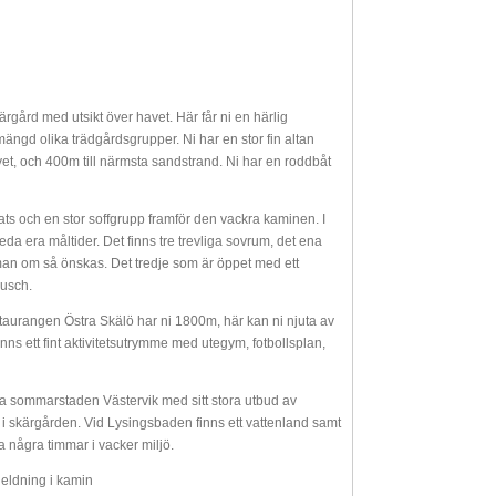
rgård med utsikt över havet. Här får ni en härlig
ängd olika trädgårdsgrupper. Ni har en stor fin altan
vet, och 400m till närmsta sandstrand. Ni har en roddbåt
ats och en stor soffgrupp framför den vackra kaminen. I
eda era måltider. Det finns tre trevliga sovrum, det ena
n om så önskas. Det tredje som är öppet med ett
dusch.
staurangen Östra Skälö har ni 1800m, här kan ni njuta av
inns ett fint aktivitetsutrymme med utegym, fotbollsplan,
ina sommarstaden Västervik med sitt stora utbud av
t i skärgården. Vid Lysingsbaden finns ett vattenland samt
a några timmar i vacker miljö.
 eldning i kamin