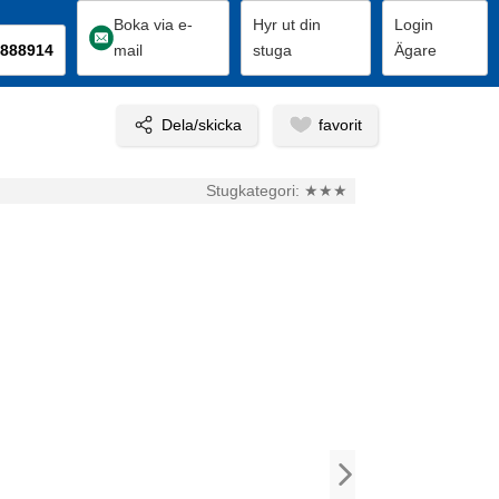
Boka via e-
Hyr ut din
Login
888914
mail
stuga
Ägare
Stugkategori:
★★★