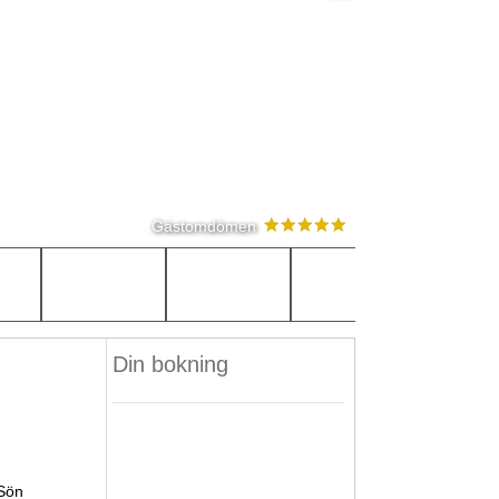
Gästomdömen
Din bokning
Sön