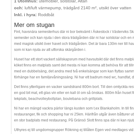
1 Utomhus:
utemöbler, solstolar, Altan
och:
luft/luft värmepump, trädgård 2140 m², utsikt över vatten
Inkl. i hyra:
Roddbåt
Mer om stugan
Fint, havsnära semesterhus där ni bor bekvämt i Äskestock i Västerviks Skä
semester och kan njuta i den stora trädgården där ni har solstolar och en m
med magisk utsikt över havet och trädgården. Det är bara 130m ner till ha
som ni kan njuta av att utforska skärgården i.
Huset har ett stort vackert sällskapsrum med havsutsikt där det finns matpl
köket finns en matplats samt det mesta ni kan komma att behöva för att tillr
med en dubbelsäng, det andra med två enkelsängar som kan flyttas samma
förhänge har en familjevåningssäng. Ni har ett badrum med wc, handfat, 
Det finns ytterligare en vacker sandstrand 800m bort. Till den omtyckta re
en god bit mat, ett glas vin eller en kall öl om så önskas. 800m från huset f
lekplats, beachvolleybollplan, boulebana och grillplats.
Ni har en mängd vackra pärlor längs kusten som t.ex Blankaholm. In till f
restauranger, fik och shopping har ni 25km. Härifrån utgår även båtturer u
en stor badplats med restaurang. På Gränsö Slott finns spa där ni kan njut
Uthyres ej till ungdomsgrupper Rökning ej tillåten Egen ved medtages vid