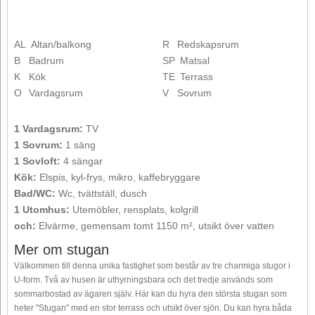
AL
Altan/balkong
R
Redskapsrum
B
Badrum
SP
Matsal
K
Kök
TE
Terrass
O
Vardagsrum
V
Sovrum
1 Vardagsrum:
TV
1 Sovrum:
1 säng
1 Sovloft:
4 sängar
Kök:
Elspis, kyl-frys, mikro, kaffebryggare
Bad/WC:
Wc, tvättställ, dusch
1 Utomhus:
Utemöbler, rensplats, kolgrill
och:
Elvärme, gemensam tomt 1150 m², utsikt över vatten
Mer om stugan
Välkommen till denna unika fastighet som består av tre charmiga stugor i
U-form. Två av husen är uthyrningsbara och det tredje används som
sommarbostad av ägaren själv. Här kan du hyra den största stugan som
heter "Stugan" med en stor terrass och utsikt över sjön. Du kan hyra båda