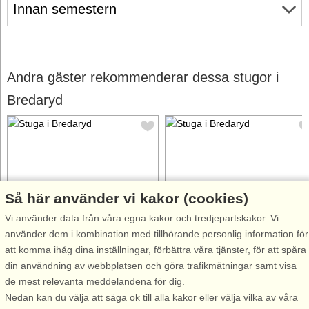
Innan semestern
Andra gäster rekommenderar dessa stugor i
Bredaryd
Så här använder vi kakor (cookies)
Stugnr: 62867
Stugnr: 58770
Vi använder data från våra egna kakor och tredjepartskakor. Vi
Bredaryd
Bredaryd
använder dem i kombination med tillhörande personlig information för
6 personer, 60 m²
6 personer, 68 m²
att komma ihåg dina inställningar, förbättra våra tjänster, för att spåra
50 m till sjö/hav:.
3,6 km till sjö/hav:.
din användning av webbplatsen och göra trafikmätningar samt visa
Välkommen till denna unika
Nyrenoverad stuga med härlig
de mest relevanta meddelandena för dig.
fastighet som består av tre
rymd. Denna stuga som har
Nedan kan du välja att säga ok till alla kakor eller välja vilka av våra