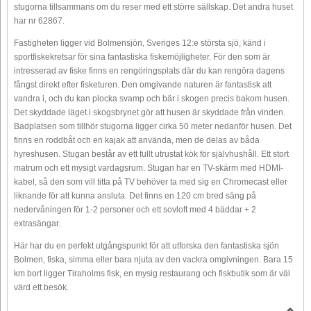
stugorna tillsammans om du reser med ett större sällskap. Det andra huset
har nr 62867.
Fastigheten ligger vid Bolmensjön, Sveriges 12:e största sjö, känd i
sportfiskekretsar för sina fantastiska fiskemöjligheter. För den som är
intresserad av fiske finns en rengöringsplats där du kan rengöra dagens
fångst direkt efter fisketuren. Den omgivande naturen är fantastisk att
vandra i, och du kan plocka svamp och bär i skogen precis bakom husen.
Det skyddade läget i skogsbrynet gör att husen är skyddade från vinden.
Badplatsen som tillhör stugorna ligger cirka 50 meter nedanför husen. Det
finns en roddbåt och en kajak att använda, men de delas av båda
hyreshusen. Stugan består av ett fullt utrustat kök för självhushåll. Ett stort
matrum och ett mysigt vardagsrum. Stugan har en TV-skärm med HDMI-
kabel, så den som vill titta på TV behöver ta med sig en Chromecast eller
liknande för att kunna ansluta. Det finns en 120 cm bred säng på
nedervåningen för 1-2 personer och ett sovloft med 4 bäddar + 2
extrasängar.
Här har du en perfekt utgångspunkt för att utforska den fantastiska sjön
Bolmen, fiska, simma eller bara njuta av den vackra omgivningen. Bara 15
km bort ligger Tiraholms fisk, en mysig restaurang och fiskbutik som är väl
värd ett besök.