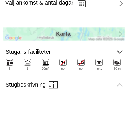
Välj ankomst & antal dagar
Karta
Stugans faciliteter
5
1
70m²
nej
nej
Inkl.
50 m
Stugbeskrivning