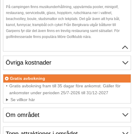
På campingen finns musikunderhållning, uppvärmda pooler, minigolf,
restaurang, servicebutik, glass, hopptorn, rutschkana ner i vattnet,
beachvolley, boule, studsmattor och lekplats. Det går även att hyra båt,
kanot, funnycar, trampbåt och cykel Från Bergkvara utgår båtturer till
Garpens fyr där det även finns en trevlig restaurang samt sälsafari. För
golfintresserade finns populära Möre Golfklubb nära.
Övriga kostnader
Gratis avbokning
Gratis avbokning fram till 35 dagar före ankomst. Gäller för
ankomster under perioden 25/7-2026 till 31/12-2027
Se villkor här
Om området
Topp-attraktioner i området