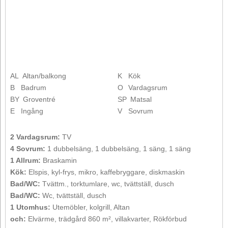
AL
Altan/balkong
K
Kök
B
Badrum
O
Vardagsrum
BY
Groventré
SP
Matsal
E
Ingång
V
Sovrum
2 Vardagsrum:
TV
4 Sovrum:
1 dubbelsäng, 1 dubbelsäng, 1 säng, 1 säng
1 Allrum:
Braskamin
Kök:
Elspis, kyl-frys, mikro, kaffebryggare, diskmaskin
Bad/WC:
Tvättm., torktumlare, wc, tvättställ, dusch
Bad/WC:
Wc, tvättställ, dusch
1 Utomhus:
Utemöbler, kolgrill, Altan
och:
Elvärme, trädgård 860 m², villakvarter, Rökförbud