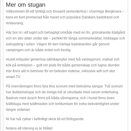
Mer om stugan
Välkommen till ett rymligt och trivsamt semesterhus i charmiga Bergkvara –
bara en kort promenad från havet och populära Dalskärs badstrand och
restaurang.
Här bor ni i ett lugnt och behagligt område med en fin, grönskande trädgård
och en stor altan under tak – perfekt för långa sommarkvällar, middagar och
avkoppling i solen. Vägen till den härliga badstranden går genom
campingen och är både enkel och trevlig.
Huset erbjuder generösa sällskapsytor med två vardagsrum, matsal och
kök på entréplan – gott om plats för både gemenskap och lugna stunder.
Här finns allt ni behöver för en bekväm vistelse, inklusive wifi och stor
smart-TV.
På övervåningen finns fyra fina sovrum med bekväma sängar. Två sovrum
har dubbelsängar och de övriga två är utrustade med varsin enkelsäng.
Badrum med dusch finns på båda våningarna, och i huset finns även
tvättstuga med tvättmaskin och torktumlare för extra bekvämlighet under
längre vistelser.
Ni har två cyklar i befintligt skick till ert förfogande.
Notera att rökning ej är tillåtet