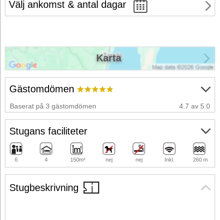
Välj ankomst & antal dagar
Karta
Gästomdömen
Baserat på 3 gästomdömen
4.7 av 5.0
Stugans faciliteter
6
4
150m²
nej
nej
Inkl.
260 m
Stugbeskrivning