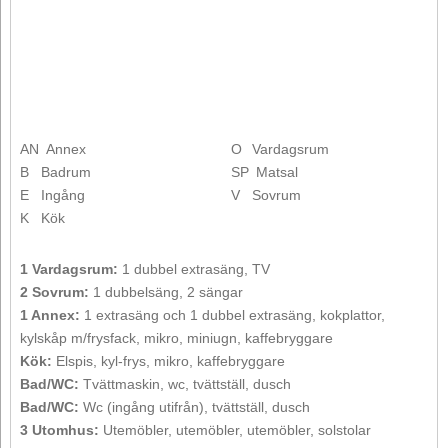
AN
Annex
O
Vardagsrum
B
Badrum
SP
Matsal
E
Ingång
V
Sovrum
K
Kök
1 Vardagsrum:
1 dubbel extrasäng, TV
2 Sovrum:
1 dubbelsäng, 2 sängar
1 Annex:
1 extrasäng och 1 dubbel extrasäng, kokplattor,
kylskåp m/frysfack, mikro, miniugn, kaffebryggare
Kök:
Elspis, kyl-frys, mikro, kaffebryggare
Bad/WC:
Tvättmaskin, wc, tvättställ, dusch
Bad/WC:
Wc (ingång utifrån), tvättställ, dusch
3 Utomhus:
Utemöbler, utemöbler, utemöbler, solstolar