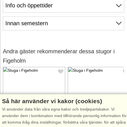
Info och öppettider
Innan semestern
Andra gäster rekommenderar dessa stugor i
Figeholm
Så här använder vi kakor (cookies)
Stugnr: 10279
Stugnr: 58465
Vi använder data från våra egna kakor och tredjepartskakor. Vi
Figeholm
Figeholm
använder dem i kombination med tillhörande personlig information för
6 personer, 70 m²
4 personer, 40 m²
att komma ihåg dina inställningar, förbättra våra tjänster, för att spåra
20 m till sjö/hav:.
30 m till sjö/hav:.