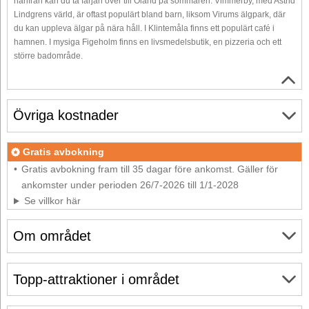
härifrån kan du ta färjan över till Öland på sommaren. Vimmerby, med Astrid
Lindgrens värld, är oftast populärt bland barn, liksom Virums älgpark, där
du kan uppleva älgar på nära håll. I Klintemåla finns ett populärt café i
hamnen. I mysiga Figeholm finns en livsmedelsbutik, en pizzeria och ett
större badområde.
Övriga kostnader
Gratis avbokning
Gratis avbokning fram till 35 dagar före ankomst. Gäller för
ankomster under perioden 26/7-2026 till 1/1-2028
Se villkor här
Om området
Topp-attraktioner i området