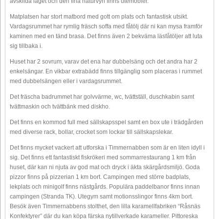
avskilda läget och den fina naturvyn finns utemöbler.
Matplatsen har stort matbord med gott om plats och fantastisk utsikt.
Vardagsrummet har rymlig fräsch soffa med fåtölj där ni kan mysa framför
kaminen med en tänd brasa. Det finns även 2 bekväma läsfåtöljer att luta
sig tillbaka i.
Huset har 2 sovrum, varav det ena har dubbelsäng och det andra har 2
enkelsängar. En vikbar extrabädd finns tillgänglig som placeras i rummet
med dubbelsängen eller i vardagsrummet.
Det fräscha badrummet har golvvärme, wc, tvättställ, duschkabin samt
tvättmaskin och tvättbänk med diskho.
Det finns en kommod full med sällskapsspel samt en box ute i trädgården
med diverse rack, bollar, crocket som lockar till sällskapslekar.
Det finns mycket vackert att utforska i Timmernabben som är en liten idyll i
sig. Det finns ett fantastiskt fiskrökeri med sommarrestaurang 1 km från
huset, där kan ni njuta av god mat och dryck i äkta skärgårdsmiljö. Goda
pizzor finns på pizzerian 1 km bort. Campingen med större badplats,
lekplats och minigolf finns nästgårds. Populära paddelbanor finns innan
campingen (Stranda TK). Utegym samt motionsslingor finns 4km bort.
Besök även Timmernabbens stolthet, den lilla karamellfabriken “Råsnäs
Konfektyrer” där du kan köpa färska nytillverkade karameller. Pittoreska