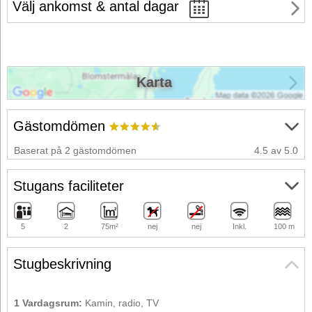
Välj ankomst & antal dagar
Karta
Gästomdömen
Baserat på 2 gästomdömen
4.5 av 5.0
Stugans faciliteter
5
2
75m²
nej
nej
Inkl.
100 m
Stugbeskrivning
1 Vardagsrum:
Kamin, radio, TV