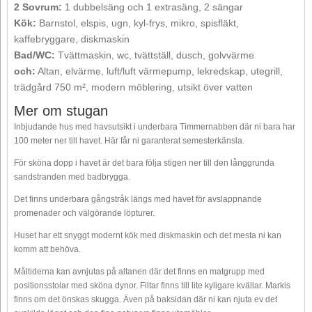
2 Sovrum:
1 dubbelsäng och 1 extrasäng, 2 sängar
Kök:
Barnstol, elspis, ugn, kyl-frys, mikro, spisfläkt,
kaffebryggare, diskmaskin
Bad/WC:
Tvättmaskin, wc, tvättställ, dusch, golvvärme
och:
Altan, elvärme, luft/luft värmepump, lekredskap, utegrill,
trädgård 750 m², modern möblering, utsikt över vatten
Mer om stugan
Inbjudande hus med havsutsikt i underbara Timmernabben där ni bara har
100 meter ner till havet. Här får ni garanterat semesterkänsla.
För sköna dopp i havet är det bara följa stigen ner till den långgrunda
sandstranden med badbrygga.
Det finns underbara gångstråk längs med havet för avslappnande
promenader och välgörande löpturer.
Huset har ett snyggt modernt kök med diskmaskin och det mesta ni kan
komm att behöva.
Måltiderna kan avnjutas på altanen där det finns en matgrupp med
positionsstolar med sköna dynor. Filtar finns till lite kyligare kvällar. Markis
finns om det önskas skugga. Även på baksidan där ni kan njuta ev det