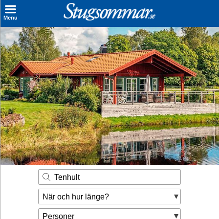
×
Menu
Sök stuga
Sista Minuten
Genvägar
Inspiration
Kontakt
Husägare
Se hur mycket du kan tjäna
Tenhult
Räkna ut din
När och hur länge?
hyresintäkt
Personer