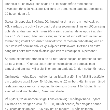
Här hittar du en mysig liten stuga i ett litet stugområde med endast
150meter från sjön Nackebo. Det finns en gemensam badplats som de ca
10 husen delar på.
Stugan är uppdelad i två hus. Där huvudhuset har ett rum med vask, ett
kök, vardagsrum och två sovrum. I det ena sovrummet finns en 105cm säng
och i det andra rummet finns en 90cm säng som kan delas upp så att den
blir en 180cm säng. I den andra stugan mitt emot finns ett badrum med en
förbränningstoalett och dusch samt ett sovrum med en dubbelsäng och en
liten köks vrå som innehåller kylskåp och kaffekokare. Det finns en extra
säng ute i detta rum med så att stugan kan ta emot upp till 6 personer.
Ägaren rekommenderar att ta en tur runt Nackebosjön, en promenad som
tar ca 3 timmar. På andra sidan sjön finns det även en badplats med
sandstrand om man vill ta sig till en annan badplats än den nedanför huset.
Om husets mysiga läge med den fantastiska lilla sjön inte fullt tillfredsställer
din upptäckslust så ligger Jönköping endast 25km bort. Här finns en mängd
restauranger, caféer och shopping för den som önskar. I Jönköping finns
även ett stort inomhusbad, Rosenlundsbadet.
På Ryfors, 22 km norr om stuga, finns en trevlig 18-hålsgolfbana. Ryfors
Golfbana är Sveriges äldsta. År 1988, 100 år senare, återinvigdes banan
av Ryfors golfkubb och 1996 blev det en modern 18-håls golfbana.