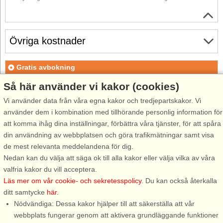
Övriga kostnader
Gratis avbokning
Gratis avbokning fram till 35 dagar före ankomst. Gäller för
Så här använder vi kakor (cookies)
ankomster under perioden 18/7-2026 till 1/1-2027
Vi använder data från våra egna kakor och tredjepartskakor. Vi
Gratis avbokning fram till 35 dagar före ankomst. Gäller för
använder dem i kombination med tillhörande personlig information för
ankomster under perioden 2/1-2027 till 7/1-2028
att komma ihåg dina inställningar, förbättra våra tjänster, för att spåra
Se villkor här
din användning av webbplatsen och göra trafikmätningar samt visa
de mest relevanta meddelandena för dig.
Om området
Nedan kan du välja att säga ok till alla kakor eller välja vilka av våra
valfria kakor du vill acceptera.
Topp-attraktioner i området
Läs mer om vår cookie- och sekretesspolicy
. Du kan också återkalla
ditt samtycke
här
.
Nödvändiga: Dessa kakor hjälper till att säkerställa att vår
Info och öppettider
webbplats fungerar genom att aktivera grundläggande funktioner