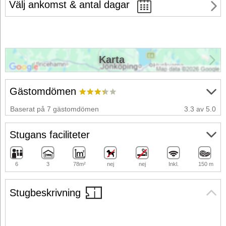
Välj ankomst & antal dagar
Karta
Gästomdömen
Baserat på 7 gästomdömen
3.3 av 5.0
Stugans faciliteter
6
3
78m²
nej
nej
Inkl.
150 m
Stugbeskrivning