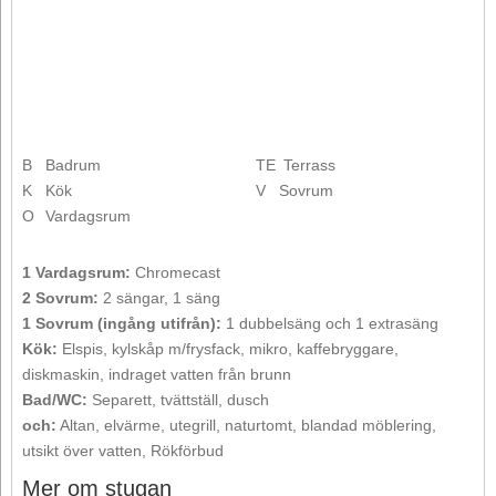
B
Badrum
TE
Terrass
K
Kök
V
Sovrum
O
Vardagsrum
1 Vardagsrum:
Chromecast
2 Sovrum:
2 sängar, 1 säng
1 Sovrum (ingång utifrån):
1 dubbelsäng och 1 extrasäng
Kök:
Elspis, kylskåp m/frysfack, mikro, kaffebryggare,
diskmaskin, indraget vatten från brunn
Bad/WC:
Separett, tvättställ, dusch
och:
Altan, elvärme, utegrill, naturtomt, blandad möblering,
utsikt över vatten, Rökförbud
Mer om stugan