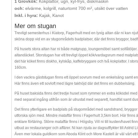
1 Grovkök:
Kokplattor, ugn, kyl-frys, diskmaskin
och:
elvärme, kolgrill, naturtomt 700 m², utsikt över vatten
Inkl. i hyra:
Kajak, Kanot
Mer om stugan
Trevligt semesterhus i Kiatorp, Fagerhult med en lyxig altan där ni kan njut
sköna dopp vid en av stugområdets badplatser, där det finns bryggor, badf
På husets stora altan har ni både matgrupp, loungemöbel samt solfåtöljer
altandäcket. Storstugan har ett trevligt öppet kök/vardagsrum med matplat
det här köket finns diskho, kylskåp, kaffebryggare och två kokplattor. I s
160cm.
I den vackra gäststugan finns ett öppet sovrum med en enkelsäng samt e
Här finns även ett sovloft med lägre takhöjd där det finns en dubbelsäng.
På huset baksida finns det tredje huset som rymmer en extra köksdel med 
med separat ingång utifrån som är utrustat med separett, handfat samt du
Det finns ytterligare en badplats på stugområdet med sandstrand, bryggor 
utforska sjön med. Mindre mataffär finns i Fagerhult 3,5km bort. Här fin
enklare förtäring. Större mataffär finns i Högsby. Vill ni till kusten/havet 
utbud av restauranger och affärer. Ni kan njuta av dagsutflykter till Astri
Även mer lokala guldkorn som Aboda Klint och More Kastell är väl värt ett