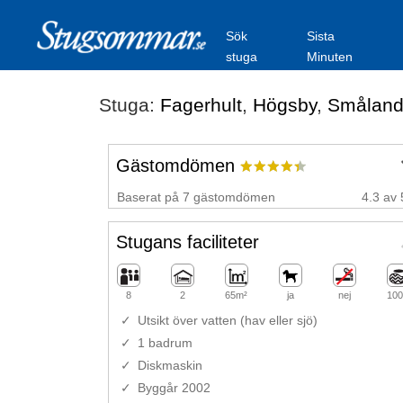
Sök
Sista
stuga
Minuten
Stuga:
Fagerhult
,
Högsby
,
Smålan
Gästomdömen
Baserat på 7 gästomdömen
4.3 av 
Stugans faciliteter
8
2
65m²
ja
nej
100
Utsikt över vatten (hav eller sjö)
1 badrum
Diskmaskin
Byggår 2002