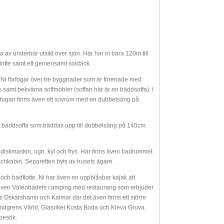
a av underbar utsikt över sjön. Här har ni bara 120m till
lotte samt ett gemensamt soldäck.
. Ni förfogar över tre byggnader som är förenade med
s samt bekväma soffmöbler (soffan här är en bäddsoffa). I
torstugan finns även ett sovrum med en dubbelsäng på
n bäddsoffa som bäddas upp till dubbelsäng på 140cm.
diskmaskin, ugn, kyl och frys. Här finns även badrummet
schkabin. Separetten byts av husets ägare.
och badflotte. Ni har även en uppblåsbar kajak att
ns även Välenbadets camping med restaurang som erbjuder
finns Oskarshamn och Kalmar där det även finns ett större
d Lindgrens Värld, Glasriket Kosta Boda och Kleva Gruva.
 besök.