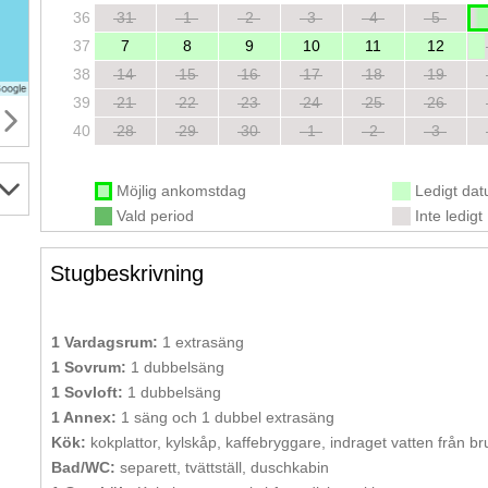
36
31
1
2
3
4
5
37
7
8
9
10
11
12
38
14
15
16
17
18
19
39
21
22
23
24
25
26
40
28
29
30
1
2
3
Möjlig ankomstdag
Ledigt da
Vald period
Inte ledigt
Stugbeskrivning
1 Vardagsrum:
1 extrasäng
1 Sovrum:
1 dubbelsäng
1 Sovloft:
1 dubbelsäng
1 Annex:
1 säng och 1 dubbel extrasäng
Kök:
kokplattor, kylskåp, kaffebryggare, indraget vatten från b
Bad/WC:
separett, tvättställ, duschkabin