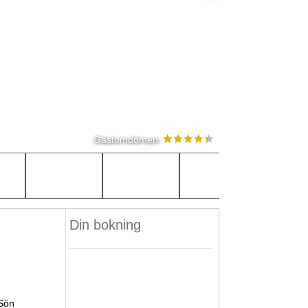
Gästomdömen
Din bokning
Sön