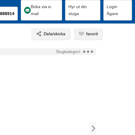
Boka via e-
Hyr ut din
Login
888914
mail
stuga
Ägare
Stugkategori:
★★★