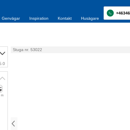
+46346
Genvägar
Inspiration
Kontakt
Husägare
d
Stuga nr. 53022
5.0
 m