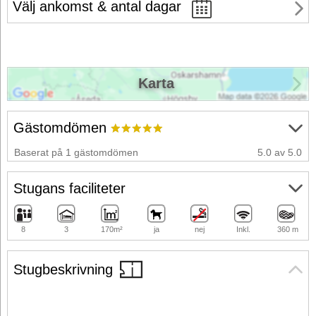
Välj ankomst & antal dagar
Karta
Gästomdömen
Baserat på 1 gästomdömen
5.0 av 5.0
Stugans faciliteter
8
3
170m²
ja
nej
Inkl.
360 m
Stugbeskrivning