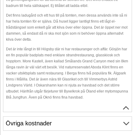
badrum till hela sällskapet. Ej tillåtet att ladda elbil.
Det finns ladugård och ett hus till på tomten, men dessa används inte så ni
har hela tomten för er själva. Då huset ligger lantligt finns ett lågt el-
trådstängsel som enkelt går att kliva över eller öppna. Det är öppet ner mot
dammen, så endast då ni ska mot sjön som ni behöver öppna alternativt
kliva över detta.
Det är inte långt in till Högsby där ni har restauranger och affär. Gösjön har
en fin populär badplats med enklare strandrestaurang, glasskiosk och
hopptorn. More Kastell, även kallad Smålands Grand Canyon med sin 8km
långa ravin är väl värt ett besök. Vid naturreservatet Aboda Klint finns en
vacker utsiktsplats samt restaurang. I Berga finns två populära fik. Älgpark
finns i Målilla. Det är även nära till Glasriket och till Vimmerbys Astrid
Lindgrens Värld. I Oskarshamn kan ni njuta av havsbad och det större
utbudet. Härifrån utgår färjeturer till Byxelkrok på Öland eller mytomspunna
Blå Jungfrun. Även på Oknö finns fina havsbad.
Övriga kostnader