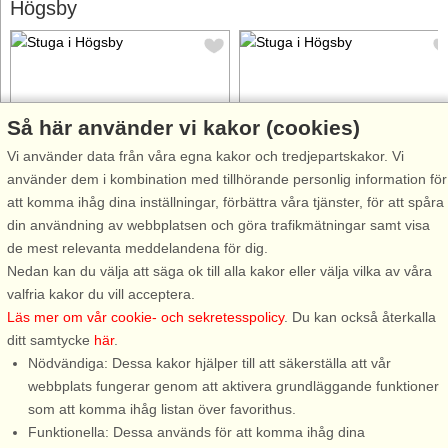
Högsby
Så här använder vi kakor (cookies)
Stugnr: 53934
Stugnr: 57227
Vi använder data från våra egna kakor och tredjepartskakor. Vi
använder dem i kombination med tillhörande personlig information för
Högsby
Högsby
att komma ihåg dina inställningar, förbättra våra tjänster, för att spåra
3 personer, 40 m²
7 personer, 198 m²
din användning av webbplatsen och göra trafikmätningar samt visa
4,0 km till sjö/hav:.
5,0 km till sjö/hav:.
de mest relevanta meddelandena för dig.
Vackert hus med stor mysfaktor
Stort hus på Melby Gård där ni
Nedan kan du välja att säga ok till alla kakor eller välja vilka av våra
på hästgård i Berga där ni kan
kan njuta av den fina utsikten,
valfria kakor du vill acceptera.
njuta av vackra omgivningar
naturen och det lantliga läget.
Läs mer om vår cookie- och sekretesspolicy
. Du kan också återkalla
och utsikten av hästarna som
Ni har en fin trädgård med ett
ditt samtycke
här
.
betar i hagen. Huset har stor
vackert lusthus och en fin altan
Nödvändiga: Dessa kakor hjälper till att säkerställa att vår
rymd då ni kan se det vackra
under tak där ni kan njuta av en
webbplats fungerar genom att aktivera grundläggande funktioner
taket som är öppet upp ...
god bit mat ...
som att komma ihåg listan över favorithus.
Funktionella: Dessa används för att komma ihåg dina
från 5.005 SEK
från 9.909 SEK