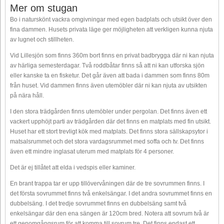
Mer om stugan
Bo i naturskönt vackra omgivningar med egen badplats och utsikt över den
fina dammen. Husets privata läge ger möjligheten att verkligen kunna njuta
av lugnet och stillheten.
Vid Lillesjön som finns 360m bort finns en privat badbrygga där ni kan njuta
av härliga semesterdagar. Två roddbåtar finns så att ni kan utforska sjön
eller kanske ta en fisketur. Det går även att bada i dammen som finns 80m
från huset. Vid dammen finns även utemöbler där ni kan njuta av utsikten
på nära håll.
I den stora trädgården finns utemöbler under pergolan. Det finns även ett
vackert upphöjt parti av trädgården där det finns en matplats med fin utsikt.
Huset har ett stort trevligt kök med matplats. Det finns stora sällskapsytor i
matsalsrummet och det stora vardagsrummet med soffa och tv. Det finns
även ett mindre inglasat uterum med matplats för 4 personer.
Det är ej tillåtet att elda i vedspis eller kaminer.
En brant trappa tar er upp tillövervåningen där de tre sovrummen finns. I
det första sovrummet finns två enkelsängar. I det andra sovrummet finns en
dubbelsäng. I det tredje sovrummet finns en dubbelsäng samt två
enkelsängar där den ena sängen är 120cm bred. Notera att sovrum två är
ett genomgångsrum för att komma till sovrum tre. Det finns endast ett