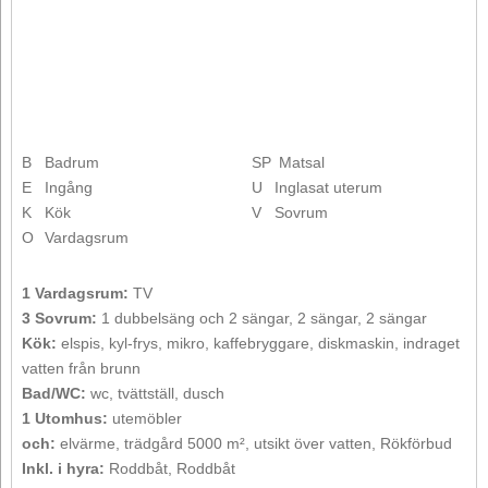
B
Badrum
SP
Matsal
E
Ingång
U
Inglasat uterum
K
Kök
V
Sovrum
O
Vardagsrum
1 Vardagsrum:
TV
3 Sovrum:
1 dubbelsäng och 2 sängar, 2 sängar, 2 sängar
Kök:
elspis, kyl-frys, mikro, kaffebryggare, diskmaskin, indraget
vatten från brunn
Bad/WC:
wc, tvättställ, dusch
1 Utomhus:
utemöbler
och:
elvärme, trädgård 5000 m², utsikt över vatten, Rökförbud
Inkl. i hyra:
Roddbåt, Roddbåt