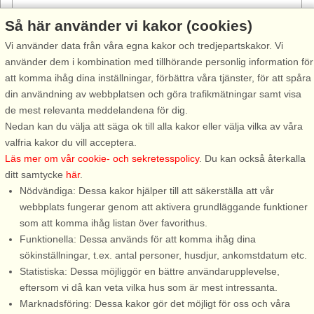
Så här använder vi kakor (cookies)
Vi använder data från våra egna kakor och tredjepartskakor. Vi
använder dem i kombination med tillhörande personlig information för
att komma ihåg dina inställningar, förbättra våra tjänster, för att spåra
Stugnr: 65475
din användning av webbplatsen och göra trafikmätningar samt visa
Emmaboda
de mest relevanta meddelandena för dig.
4 personer, 65 m²
Nedan kan du välja att säga ok till alla kakor eller välja vilka av våra
45 m till sjö/hav:.
valfria kakor du vill acceptera.
Läs mer om vår cookie- och sekretesspolicy
. Du kan också återkalla
Välkommen till ett nyrenoverat idylliskt semesterparadis strax
ditt samtycke
här
.
utanför Emmaboda med egen sjötomt, privat brygga och
Nödvändiga: Dessa kakor hjälper till att säkerställa att vår
sandstrand – perfekt för er som söker lugn, natur och
webbplats fungerar genom att aktivera grundläggande funktioner
avskildhet. Här bor ni på en egen ...
som att komma ihåg listan över favorithus.
från 8.536 SEK
Funktionella: Dessa används för att komma ihåg dina
sökinställningar, t.ex. antal personer, husdjur, ankomstdatum etc.
Statistiska: Dessa möjliggör en bättre användarupplevelse,
eftersom vi då kan veta vilka hus som är mest intressanta.
Marknadsföring: Dessa kakor gör det möjligt för oss och våra