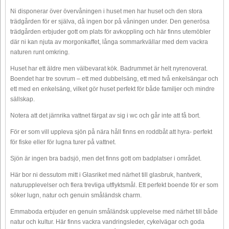
Ni disponerar över övervåningen i huset men har huset och den stora
trädgården för er själva, då ingen bor på våningen under. Den generösa
trädgården erbjuder gott om plats för avkoppling och här finns utemöbler
där ni kan njuta av morgonkaffet, långa sommarkvällar med dem vackra
naturen runt omkring.
Huset har ett äldre men välbevarat kök. Badrummet är helt nyrenoverat.
Boendet har tre sovrum – ett med dubbelsäng, ett med två enkelsängar och
ett med en enkelsäng, vilket gör huset perfekt för både familjer och mindre
sällskap.
Notera att det järnrika vattnet färgat av sig i wc och går inte att få bort.
För er som vill uppleva sjön på nära håll finns en roddbåt att hyra- perfekt
för fiske eller för lugna turer på vattnet.
Sjön är ingen bra badsjö, men det finns gott om badplatser i området.
Här bor ni dessutom mitt i Glasriket med närhet till glasbruk, hantverk,
naturupplevelser och flera trevliga utflyktsmål. Ett perfekt boende för er som
söker lugn, natur och genuin småländsk charm.
Emmaboda erbjuder en genuin småländsk upplevelse med närhet till både
natur och kultur. Här finns vackra vandringsleder, cykelvägar och goda