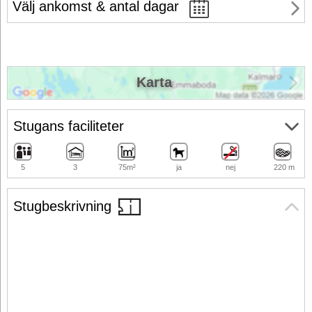
Välj ankomst & antal dagar
Karta
Stugans faciliteter
5
3
75m²
ja
nej
220 m
Stugbeskrivning