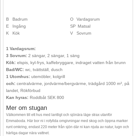
B
Badrum
O
Vardagsrum
E
Ingång
SP
Matsal
K
Kök
V
Sovrum
1 Vardagsrum:
3 Sovrum:
2 sängar, 2 sängar, 1 säng
Kök:
elspis, kyl-frys, kaffebryggare, indraget vatten från brunn
Bad/WC:
wc, tvättställ, dusch
1 Utomhus:
utemöbler, kolgrill
och:
centralvärme, jordvärme/bergvärme, trädgård 1000 m², på
landet, Rökförbud
Kan hyras:
Roddbåt SEK 800
Mer om stugan
Välkommen till ett hus med lantligt och sjönära läge strax utanför
Emmaboda. Här bor ni i rofyllda omgivningar med skog och öppna marker
runt omkring, endast 220 meter från sjön där ni kan njuta av natur, lugn och
härliga dagar nära vattnet.