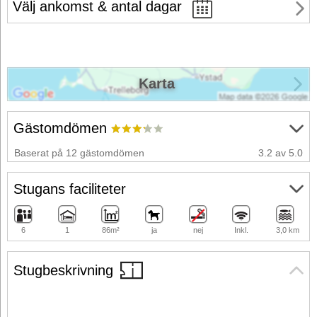
Välj ankomst & antal dagar
Karta
Gästomdömen
Baserat på 12 gästomdömen
3.2 av 5.0
Stugans faciliteter
6
1
86m²
ja
nej
Inkl.
3,0 km
Stugbeskrivning