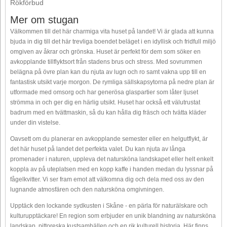
Rökförbud
Mer om stugan
Välkommen till det här charmiga vita huset på landet! Vi är glada att kunna
bjuda in dig till det här trevliga boendet beläget i en idyllisk och fridfull miljö
omgiven av åkrar och grönska. Huset är perfekt för dem som söker en
avkopplande tillflyktsort från stadens brus och stress. Med sovrummen
belägna på övre plan kan du njuta av lugn och ro samt vakna upp till en
fantastisk utsikt varje morgon. De rymliga sällskapsytorna på nedre plan är
utformade med omsorg och har generösa glaspartier som låter ljuset
strömma in och ger dig en härlig utsikt. Huset har också ett välutrustat
badrum med en tvättmaskin, så du kan hålla dig fräsch och tvätta kläder
under din vistelse.
Oavsett om du planerar en avkopplande semester eller en helgutflykt, är
det här huset på landet det perfekta valet. Du kan njuta av långa
promenader i naturen, uppleva det natursköna landskapet eller helt enkelt
koppla av på uteplatsen med en kopp kaffe i handen medan du lyssnar på
fågelkvitter. Vi ser fram emot att välkomna dig och dela med oss av den
lugnande atmosfären och den natursköna omgivningen.
Upptäck den lockande sydkusten i Skåne - en pärla för naturälskare och
kulturupptäckare! En region som erbjuder en unik blandning av natursköna
landskap, pittoreska kustsamhällen och en rik kulturell historia. Här finns