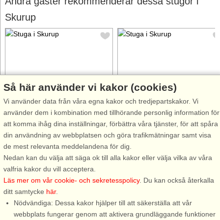
Andra gäster rekommenderar dessa stugor i
Skurup
Så här använder vi kakor (cookies)
Stugnr: 57717
Stugnr: 9614
Vi använder data från våra egna kakor och tredjepartskakor. Vi
Skurup
Skurup
använder dem i kombination med tillhörande personlig information för
8 personer, 118 m²
4 personer, 60 m²
att komma ihåg dina inställningar, förbättra våra tjänster, för att spåra
1,3 km till sjö/hav:.
1,5 km till sjö/hav:.
din användning av webbplatsen och göra trafikmätningar samt visa
Välkommen till den här lilla
Välkommen till ett boende där
de mest relevanta meddelandena för dig.
idylliska gård, perfekt för det
skandinavisk charm och
Nedan kan du välja att säga ok till alla kakor eller välja vilka av våra
större sällskapet som söker en
modern elegans möts i detta
valfria kakor du vill acceptera.
avskild plats med underbar
nyrenoverade lantliga boende.
Läs mer om vår cookie- och sekretesspolicy
. Du kan också återkalla
utsikt! Här erbjuds ett
Med vitputsade väggar och
ditt samtycke
här
.
välplanerat boende med hela
noggrant utvalda detaljer stråla
Nödvändiga: Dessa kakor hjälper till att säkerställa att vår
åtta bäddar fördelade på tre
det här huset en tidlös
webbplats fungerar genom att aktivera grundläggande funktioner