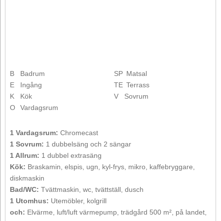
B
Badrum
SP
Matsal
E
Ingång
TE
Terrass
K
Kök
V
Sovrum
O
Vardagsrum
1 Vardagsrum:
Chromecast
1 Sovrum:
1 dubbelsäng och 2 sängar
1 Allrum:
1 dubbel extrasäng
Kök:
Braskamin, elspis, ugn, kyl-frys, mikro, kaffebryggare,
diskmaskin
Bad/WC:
Tvättmaskin, wc, tvättställ, dusch
1 Utomhus:
Utemöbler, kolgrill
och:
Elvärme, luft/luft värmepump, trädgård 500 m², på landet,