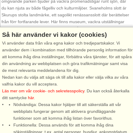
omgivande parken bjuder på vackra promenadstigar runt sjön, där
du kan njuta av både fågelliv och kulturmiljöer. Svaneholms slott är
Skurups stolta landmärke, ett sagolikt renässansslott där berättelser
från förr fortfarande lever. Här finns museum, vackra utställningar
och en atmosfär som tar dig hundratals år tillbaka i tiden.
Så här använder vi kakor (cookies)
Skurups små byar, som Rydsgård, Skivarp och Källesjö, bjuder på
Vi använder data från våra egna kakor och tredjepartskakor. Vi
charmiga gårdsbutiker, hantverk och lokala delikatesser som gör
använder dem i kombination med tillhörande personlig information för
varje besök till en härlig upplevelse. Skurup är ett paradis för den
att komma ihåg dina inställningar, förbättra våra tjänster, för att spåra
som älskar närproducerat. Här finns allt från färska grönsaker till
din användning av webbplatsen och göra trafikmätningar samt visa
prisbelönta ostar. Här finns också restauranger med genuin skånsk
de mest relevanta meddelandena för dig.
matkultur, liksom små mysiga fik där du kan njuta av hembakat och
Nedan kan du välja att säga ok till alla kakor eller välja vilka av våra
en kopp kaffe i lugn och ro.
valfria kakor du vill acceptera.
Läs mer om vår cookie- och sekretesspolicy
. Du kan också återkalla
Med sina många cykelvägar, vandringsleder och naturområden är
ditt samtycke
här
.
Skurup en idealisk plats för den som vill uppleva Sydskåne på nära
Nödvändiga: Dessa kakor hjälper till att säkerställa att vår
håll. Här kan du cykla genom böljande landskap eller vandra längs
webbplats fungerar genom att aktivera grundläggande
kuststräckor. Varför inte prova fiskelyckan eller paddla i en stilla sjö.
funktioner som att komma ihåg listan över favorithus.
Här finns också golfmöjligheter i natursköna miljöer. Skurup ligger
Funktionella: Dessa används för att komma ihåg dina
strategiskt nära både Malmö, Ystad och Österlen – mitt i hjärtat av
sökinställningar, t.ex. antal personer, husdjur, ankomstdatum
regionens alla upplevelser. Med tågstation och E65 är det enkelt att