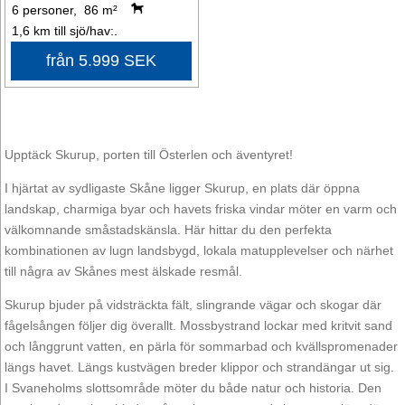
6 personer, 86 m²
1,6 km till sjö/hav:.
från 5.999 SEK
Upptäck Skurup, porten till Österlen och äventyret!
I hjärtat av sydligaste Skåne ligger Skurup, en plats där öppna
landskap, charmiga byar och havets friska vindar möter en varm och
välkomnande småstadskänsla. Här hittar du den perfekta
kombinationen av lugn landsbygd, lokala matupplevelser och närhet
till några av Skånes mest älskade resmål.
Skurup bjuder på vidsträckta fält, slingrande vägar och skogar där
fågelsången följer dig överallt. Mossbystrand lockar med kritvit sand
och långgrunt vatten, en pärla för sommarbad och kvällspromenader
längs havet. Längs kustvägen breder klippor och strandängar ut sig.
I Svaneholms slottsområde möter du både natur och historia. Den