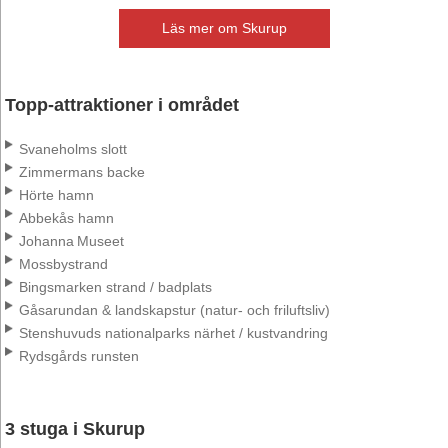
Läs mer om Skurup
Topp-attraktioner i området
Svaneholms slott
Zimmermans backe
Hörte hamn
Abbekås hamn
Johanna Museet
Mossbystrand
Bingsmarken strand / badplats
Gåsarundan & landskapstur (natur‑ och friluftsliv)
Stenshuvuds nationalparks närhet / kustvandring
Rydsgårds runsten
3 stuga i Skurup