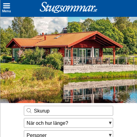
×
Menu
Sök stuga
Sista Minuten
Genvägar
Inspiration
Kontakt
Husägare
Se hur mycket du kan tjäna
Skurup
Räkna ut din
När och hur länge?
hyresintäkt
Personer