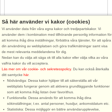
Så här använder vi kakor (cookies)
Vi använder data från våra egna kakor och tredjepartskakor. Vi
använder dem i kombination med tillhörande personlig information för
att komma ihåg dina inställningar, förbättra våra tjänster, för att spåra
Stugnr: 57442
din användning av webbplatsen och göra trafikmätningar samt visa
Lövestad
de mest relevanta meddelandena för dig.
4 personer, 65 m²
Nedan kan du välja att säga ok till alla kakor eller välja vilka av våra
20 km till sjö/hav:.
valfria kakor du vill acceptera.
Läs mer om vår cookie- och sekretesspolicy
. Du kan också återkalla
Välkommen till en trevlig lägenhet på en vacker gård i mitten
ditt samtycke
här
.
av Skåne! Här kan du njuta av en avkopplande semester med
Nödvändiga: Dessa kakor hjälper till att säkerställa att vår
tillgång till en pool och natursköna omgivningar perfekta för
webbplats fungerar genom att aktivera grundläggande funktioner
promenader. Boendet ...
som att komma ihåg listan över favorithus.
från 6.623 SEK
Funktionella: Dessa används för att komma ihåg dina
sökinställningar, t.ex. antal personer, husdjur, ankomstdatum etc.
Statistiska: Dessa möjliggör en bättre användarupplevelse,