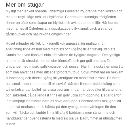
Mer om stugan
Mysigt men enkelt boende i charmiga Lövestad by, granne med kyrkan och
med ett rofyllt läge och unik bykänsla. Genom den lummiga trädgården
rinner en bäck som skapar en idyllisk och avkopplande miljö. Här bor du
med närhet till Österlens alla uppskattade utflyktsmål, vackra stränder,
gårdsbutiker och natursköna omgivningar.
Huset erbjuder ett litet, funktionellt kök anpassat för matlagning. I
anslutning finns ett rum med matplats och utgång till en trevlig uteplats.
Kamin med ved finns att elda i för värme de kyligare dagarna. Det rymliga
allrummet är utrustat med en stor hörnsoffa och ger gott om plats för
umgänge med musik, sällskapsspel och pussel. Här finns också en smart tv
som kan användas med ditt eget programutbud. Sovrummet har en bekväm
dubbelsäng och direkt utgång till ytterligare en möblerad terrass. En brant
och smal trappa leder upp till ett sovloft, där det finns en dubbelsäng samt
två enkelsängar. Loftet har vissa begränsningar när det gäller tillgänglighet
och säkerhet, då det endast finns en golvlucka som öppning. Det är därför
inte lämpligt för mindre barn att sova där uppe. Däremot finns möjlighet att
ta ner två madrasser och bädda på den rymliga nedervåningen för den
som vill. Täcke och kudde finns till alla 6 bäddarna men sänglinne och
handdukar behöver gästerna ta med sig själva. Badrummet är utrustat med
dusch.