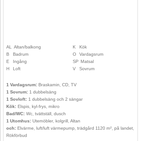
AL
Altan/balkong
K
Kök
B
Badrum
O
Vardagsrum
E
Ingång
SP
Matsal
H
Loft
V
Sovrum
1 Vardagsrum:
Braskamin, CD, TV
1 Sovrum:
1 dubbelsäng
1 Sovloft:
1 dubbelsäng och 2 sängar
Kök:
Elspis, kyl-frys, mikro
Bad/WC:
Wc, tvättställ, dusch
1 Utomhus:
Utemöbler, kolgrill, Altan
och:
Elvärme, luft/luft värmepump, trädgård 1120 m², på landet,
Rökförbud