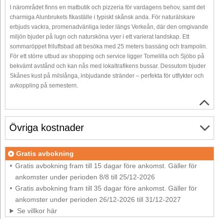
I närområdet finns en matbutik och pizzeria för vardagens behov, samt det
charmiga Alunbrukets fikaställe i typiskt skånsk anda. För naturälskare
erbjuds vackra, promenadvänliga leder längs Verkeån, där den omgivande
miljön bjuder på lugn och natursköna vyer i ett varierat landskap. Ett
sommaröppet friluftsbad att besöka med 25 meters bassäng och trampolin.
För ett större utbud av shopping och service ligger Tomelilla och Sjöbo på
bekvämt avstånd och kan nås med lokaltrafikens bussar. Dessutom bjuder
Skånes kust på milslånga, inbjudande stränder – perfekta för utflykter och
avkoppling på semestern.
Övriga kostnader
Gratis avbokning
Gratis avbokning fram till 15 dagar före ankomst. Gäller för
ankomster under perioden 8/8 till 25/12-2026
Gratis avbokning fram till 35 dagar före ankomst. Gäller för
ankomster under perioden 26/12-2026 till 31/12-2027
Se villkor här