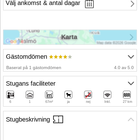
Välj ankomst & antal dagar
Karta
Gästomdömen
Baserat på 1 gästomdömen
4.0 av 5.0
Stugans faciliteter
6
1
67m²
ja
nej
Inkl.
27 km
Stugbeskrivning