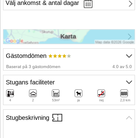
Välj ankomst & antal dagar
Karta
Gästomdömen
Baserat på 3 gästomdömen
4.0 av 5.0
Stugans faciliteter
4
2
53m²
ja
nej
2,0 km
Stugbeskrivning