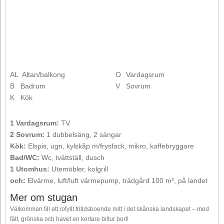
AL
Altan/balkong
O
Vardagsrum
B
Badrum
V
Sovrum
K
Kök
1 Vardagsrum:
TV
2 Sovrum:
1 dubbelsäng, 2 sängar
Kök:
Elspis, ugn, kylskåp m/frysfack, mikro, kaffebryggare
Bad/WC:
Wc, tvättställ, dusch
1 Utomhus:
Utemöbler, kolgrill
och:
Elvärme, luft/luft värmepump, trädgård 100 m², på landet
Mer om stugan
Välkommen till ett rofyllt fritidsboende mitt i det skånska landskapet – med
fält, grönska och havet en kortare biltur bort!