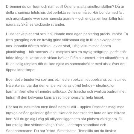
Drömmer du om lugn och närhet till Österlens alla smultronställen? Då är
detta charmiga fritidshus det perfekta semestermålet. Här bor du med fält
och grönskande vyer som närmsta granne – och endast en kort biltur från
några av Skånes vackraste stränder.
Huset är välplanerat och inbjudande med egen parkering precis utanför. En
liten grusgång och en trevlig grind välkomnar dig in till en avkopplande
oas. Innanför dörren möts du av ett stort, luftigt allrum med öppen
planlösning – här samsas kök, matplats och en mysig soffgrupp, perfekt för
både långa frukostar och sköna kvällar. Från allrummet leder altandörren ut
till en solig uteplats där du kan njuta av sommarkvällar med utsikt över det
öppna landskapet.
Boendet erbjuder två sovrum: ett med en bekväm dubbelsäng, och ett med
två enkelsängar där den ena enkelt dras ut vid behov – idealiskt för
barnfamiljen eller ett mindre sällskap. Det fräscha och rymliga badrummet
bidrar till den bekväma känslan som genomsyrar hela huset.
Här bor du naturnära men ändå nära till allt – upplev Österlens magi med
mysiga caféer, gallerier, gårdsbutiker och badstränder bara en kort bilresa
bort. Vill du ge dig i väg på utflykter ligger den här platsen väldigt bra. Du
har otroligt fina stränder längs Ystad, Löderups strandbad och
Sandhammaren. Du har Ystad, Simrishamn, Tomelilla om du önskar