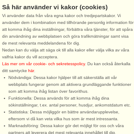
Så här använder vi kakor (cookies)
Stugnr: 70110
Stugnr: 63740
Vi använder data från våra egna kakor och tredjepartskakor. Vi
Ystad
Ystad
använder dem i kombination med tillhörande personlig information för
4 personer, 83 m²
6 personer, 82 m²
att komma ihåg dina inställningar, förbättra våra tjänster, för att spåra
300 m till sjö/hav:.
600 m till sjö/hav:.
din användning av webbplatsen och göra trafikmätningar samt visa
En av Sveriges mest populära
Omsorgsfullt renoverad stuga i
de mest relevanta meddelandena för dig.
semesterorter är Ystads
Ystad Sandskogen – natur,
Nedan kan du välja att säga ok till alla kakor eller välja vilka av våra
Sandskog. Sandskogen ligger
närhet till hav & promenader!
valfria kakor du vill acceptera.
strax utanför Ystad och här på
Välkommen till en smakfullt
Läs mer om vår cookie- och sekretesspolicy
. Du kan också återkalla
sydkusten möts ni av riktigt fina
renoverad stuga i hjärtat av
ditt samtycke
här
.
och bra stränder längs en lång,
Ystad Sandskogen, vackert
Nödvändiga: Dessa kakor hjälper till att säkerställa att vår
lång sträcka. Ert
belägen på en riktig
webbplats fungerar genom att aktivera grundläggande funktioner
semesterhus ...
naturtomt ...
som att komma ihåg listan över favorithus.
Funktionella: Dessa används för att komma ihåg dina
från 7.148 SEK
från 9.038 SEK
sökinställningar, t.ex. antal personer, husdjur, ankomstdatum etc.
Statistiska: Dessa möjliggör en bättre användarupplevelse,
eftersom vi då kan veta vilka hus som är mest intressanta.
Marknadsföring: Dessa kakor gör det möjligt för oss och våra
partners att leverera det mest relevanta innehållet till dig.