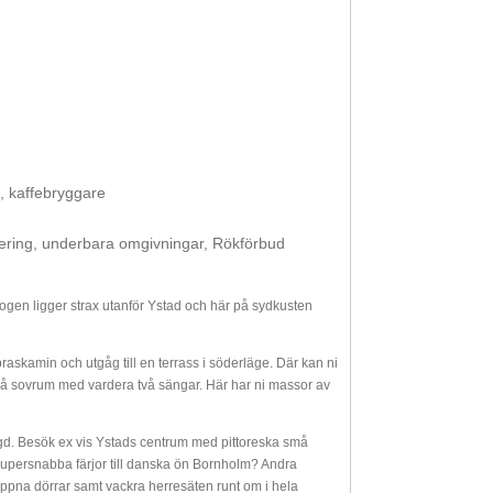
kt, kaffebryggare
lering, underbara omgivningar, Rökförbud
gen ligger strax utanför Ystad och här på sydkusten
braskamin och utgåg till en terrass i söderläge. Där kan ni
 två sovrum med vardera två sängar. Här har ni massor av
ngd. Besök ex vis Ystads centrum med pittoreska små
supersnabba färjor till danska ön Bornholm? Andra
d öppna dörrar samt vackra herresäten runt om i hela