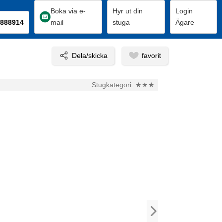
Boka via e-
Hyr ut din
Login
888914
mail
stuga
Ägare
Stugkategori:
★★★