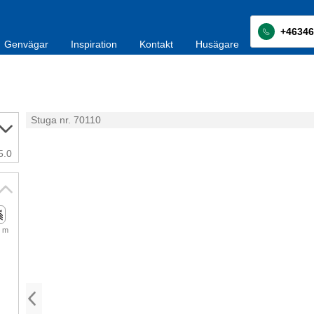
+46346
Genvägar
Inspiration
Kontakt
Husägare
Stuga nr. 70110
5.0
 m