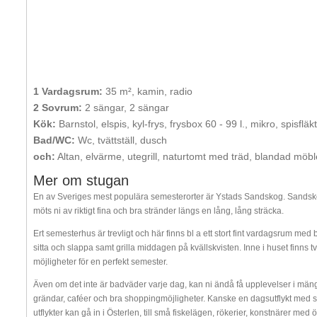
1 Vardagsrum:
35 m², kamin, radio
2 Sovrum:
2 sängar, 2 sängar
Kök:
Barnstol, elspis, kyl-frys, frysbox 60 - 99 l., mikro, spisflä
Bad/WC:
Wc, tvättställ, dusch
och:
Altan, elvärme, utegrill, naturtomt med träd, blandad möb
Mer om stugan
En av Sveriges mest populära semesterorter är Ystads Sandskog. Sandsko
möts ni av riktigt fina och bra stränder längs en lång, lång sträcka.
Ert semesterhus är trevligt och här finns bl a ett stort fint vardagsrum med 
sitta och slappa samt grilla middagen på kvällskvisten. Inne i huset finns
möjligheter för en perfekt semester.
Även om det inte är badväder varje dag, kan ni ändå få upplevelser i mä
grändar, caféer och bra shoppingmöjligheter. Kanske en dagsutflykt med 
utflykter kan gå in i Österlen, till små fiskelägen, rökerier, konstnärer me