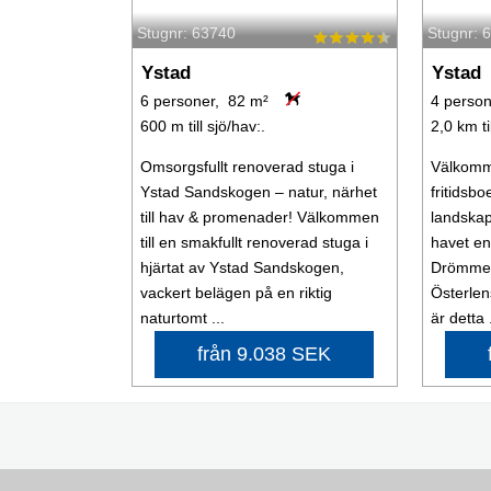
Stugnr: 63740
Stugnr: 
Ystad
Ystad
6 personer, 82 m²
4 person
600 m till sjö/hav:.
2,0 km ti
Omsorgsfullt renoverad stuga i
Välkommen
Ystad Sandskogen – natur, närhet
fritidsbo
till hav & promenader! Välkommen
landskap
till en smakfullt renoverad stuga i
havet en 
hjärtat av Ystad Sandskogen,
Drömmer 
vackert belägen på en riktig
Österlen
naturtomt ...
är detta .
från 9.038 SEK