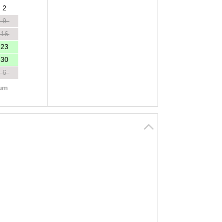
2
9
16
23
30
6
tum