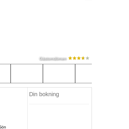
Gästomdömen
Din bokning
Sön