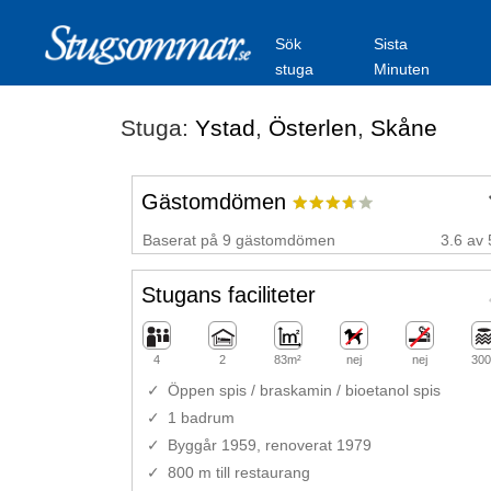
Sök
Sista
stuga
Minuten
Stuga:
Ystad
,
Österlen
,
Skåne
Gästomdömen
Baserat på 9 gästomdömen
3.6 av 
Stugans faciliteter
4
2
83m²
nej
nej
300
Öppen spis / braskamin / bioetanol spis
1 badrum
Byggår 1959, renoverat 1979
800 m till restaurang