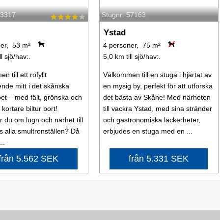
63317
Stugnr: 57163
Ystad
er, 53 m²
4 personer, 75 m²
ll sjö/hav:.
5,0 km till sjö/hav:.
 till ett rofyllt
Välkommen till en stuga i hjärtat av
ende mitt i det skånska
en mysig by, perfekt för att utforska
et – med fält, grönska och
det bästa av Skåne! Med närheten
kortare biltur bort!
till vackra Ystad, med sina stränder
du om lugn och närhet till
och gastronomiska läckerheter,
s alla smultronställen? Då
erbjudes en stuga med en ...
..
från 5.562 SEK
från 5.331 SEK