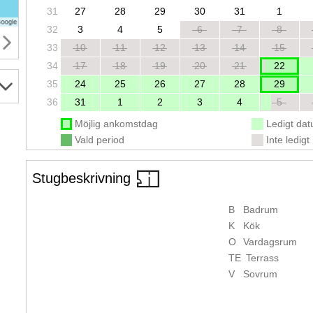
31
27
28
29
30
31
1
32
3
4
5
6
7
8
33
10
11
12
13
14
15
34
17
18
19
20
21
22
35
24
25
26
27
28
29
36
31
1
2
3
4
5
Möjlig ankomstdag
Ledigt da
Vald period
Inte ledigt
Stugbeskrivning
B
Badrum
K
Kök
O
Vardagsrum
TE
Terrass
V
Sovrum