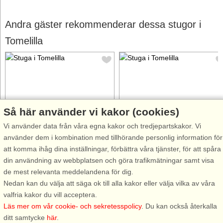
Andra gäster rekommenderar dessa stugor i
Tomelilla
Så här använder vi kakor (cookies)
Stugnr: 4700
Stugnr: 4701
Vi använder data från våra egna kakor och tredjepartskakor. Vi
Tomelilla
Tomelilla
använder dem i kombination med tillhörande personlig information för
4 personer, 38 m²
4 personer, 38 m²
att komma ihåg dina inställningar, förbättra våra tjänster, för att spåra
7 km till sjö/hav:.
7 km till sjö/hav:.
din användning av webbplatsen och göra trafikmätningar samt visa
Njut av lugnet och rofylldheten i
Njut av lugnet och rofylldheten i
de mest relevanta meddelandena för dig.
denna naturnära lilla stuga
denna naturnära lilla stuga
Nedan kan du välja att säga ok till alla kakor eller välja vilka av våra
belägen vid ett skogsområde
belägen vid ett skogsområde
valfria kakor du vill acceptera.
mitt på det vackra Österlen. I
mitt på det vackra Österlen. I
Läs mer om vår cookie- och sekretesspolicy
. Du kan också återkalla
skymningen finns möjlighet att
skymningen finns möjlighet att
ditt samtycke
här
.