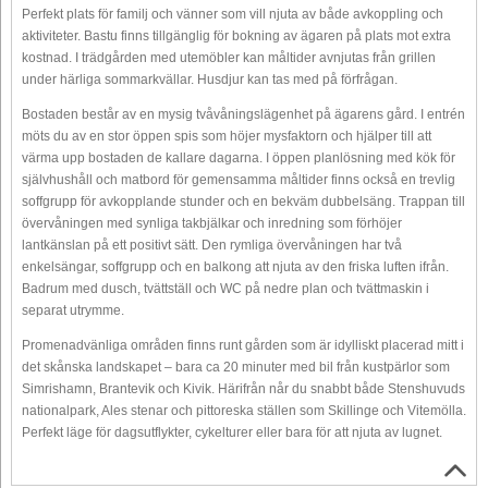
Perfekt plats för familj och vänner som vill njuta av både avkoppling och
aktiviteter. Bastu finns tillgänglig för bokning av ägaren på plats mot extra
kostnad. I trädgården med utemöbler kan måltider avnjutas från grillen
under härliga sommarkvällar. Husdjur kan tas med på förfrågan.
Bostaden består av en mysig tvåvåningslägenhet på ägarens gård. I entrén
möts du av en stor öppen spis som höjer mysfaktorn och hjälper till att
värma upp bostaden de kallare dagarna. I öppen planlösning med kök för
självhushåll och matbord för gemensamma måltider finns också en trevlig
soffgrupp för avkopplande stunder och en bekväm dubbelsäng. Trappan till
övervåningen med synliga takbjälkar och inredning som förhöjer
lantkänslan på ett positivt sätt. Den rymliga övervåningen har två
enkelsängar, soffgrupp och en balkong att njuta av den friska luften ifrån.
Badrum med dusch, tvättställ och WC på nedre plan och tvättmaskin i
separat utrymme.
Promenadvänliga områden finns runt gården som är idylliskt placerad mitt i
det skånska landskapet – bara ca 20 minuter med bil från kustpärlor som
Simrishamn, Brantevik och Kivik. Härifrån når du snabbt både Stenshuvuds
nationalpark, Ales stenar och pittoreska ställen som Skillinge och Vitemölla.
Perfekt läge för dagsutflykter, cykelturer eller bara för att njuta av lugnet.