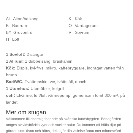
AL
Altan/balkong
K
Kök
B
Badrum
O
Vardagsrum
BY
Groventré
V
Sovrum
H
Loft
1 Sovloft:
2 sängar
1 Allrum:
1 dubbelsäng, braskamin
Kök:
Elspis, kyl-frys, mikro, kaffebryggare, indraget vatten från
brunn
Bad/WC:
Tvättmaskin, wc, tvättställ, dusch
1 Utomhus:
Utemöbler, kolgrill
och:
Elvärme, luft/luft värmepump, gemensam tomt 300 m², på
landet
Mer om stugan
Välkommen till charmigt boende på skånska landsbygden. Bondgården
omges av vidsträckta vyer och vacker natur. Du kommer att träffa djur på
gården som åsna och höns, detta gör din vistelse ännu mer minnesvärd.