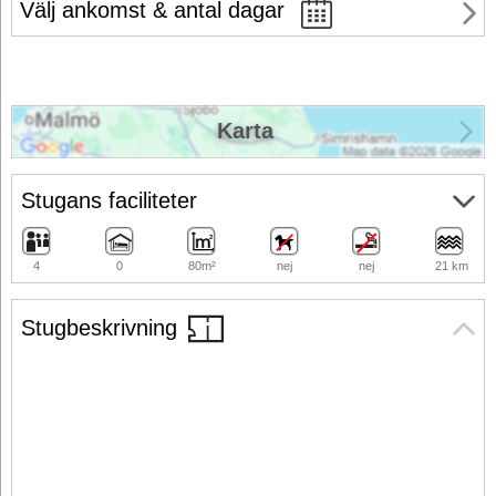
Välj ankomst & antal dagar
Karta
Stugans faciliteter
4
0
80m²
nej
nej
21 km
Stugbeskrivning