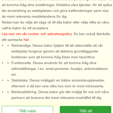
att komma ihåg dina inställningar, förbättra våra tjänster, för att spåra
ofta delta i spännande evenemang och aktiviteter för alla åldrar.
din användning av webbplatsen och göra trafikmätningar samt visa
Tomelilla har också en livlig teater- och musikscen, där små, intima
de mest relevanta meddelandena för dig.
föreställningar bjuder på både skratt, eftertanke och känsloladdade
Nedan kan du välja att säga ok till alla kakor eller välja vilka av våra
stunder.
valfria kakor du vill acceptera.
Tomelilla och de omgivande byarna är kända för sina odlare och små
Läs mer om vår cookie- och sekretesspolicy
. Du kan också återkalla
gårdsbutiker där du hittar flera av regionens charmigaste
ditt samtycke
här
.
gårdsbutiker där du kan köpa hantverkar, färska råvaror eller kanske
Nödvändiga: Dessa kakor hjälper till att säkerställa att vår
en flaska lokal honung. Den näringsrika jorden och det milda klimatet
webbplats fungerar genom att aktivera grundläggande
på Österlen gör att lokala produkter som grönsaker, bär, ostar och
funktioner som att komma ihåg listan över favorithus.
köttprodukter är av högsta kvalitet. I Tomelilla hittar du små
Funktionella: Dessa används för att komma ihåg dina
restauranger och caféer där du kan njuta av allt från klassiska
sökinställningar, t.ex. antal personer, husdjur, ankomstdatum
svenska rätter till moderna matupplevelser med en lokal twist. Under
etc.
året arrangeras flera evenemang i Tomelilla som samlar både
Statistiska: Dessa möjliggör en bättre användarupplevelse,
lokalbefolkning och besökare. Från marknader och festivaler till
eftersom vi då kan veta vilka hus som är mest intressanta.
hantverksdagar och gemensamma trädgårdsprojekt, alltid med en
Marknadsföring: Dessa kakor gör det möjligt för oss och våra
känsla av samhörighet och kreativitet.
partners att leverera det mest relevanta innehållet till dig.
Tillåt valda
Tillåt allt