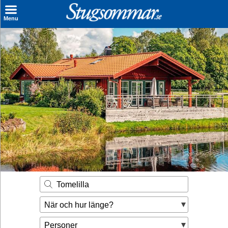
×
Menu
Sök stuga
Sista Minuten
Genvägar
Inspiration
Kontakt
Husägare
Se hur mycket du kan tjäna
Tomelilla
Räkna ut din
När och hur länge?
hyresintäkt
Personer