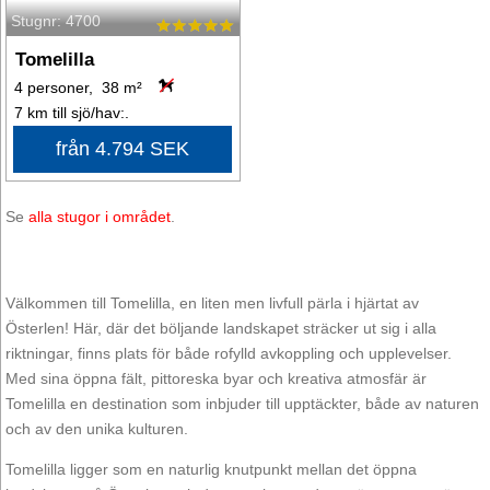
Stugnr: 4700
Tomelilla
4 personer, 38 m²
7 km till sjö/hav:.
från 4.794 SEK
Se
alla stugor i området
.
Välkommen till Tomelilla, en liten men livfull pärla i hjärtat av
Österlen! Här, där det böljande landskapet sträcker ut sig i alla
riktningar, finns plats för både rofylld avkoppling och upplevelser.
Med sina öppna fält, pittoreska byar och kreativa atmosfär är
Tomelilla en destination som inbjuder till upptäckter, både av naturen
och av den unika kulturen.
Tomelilla ligger som en naturlig knutpunkt mellan det öppna