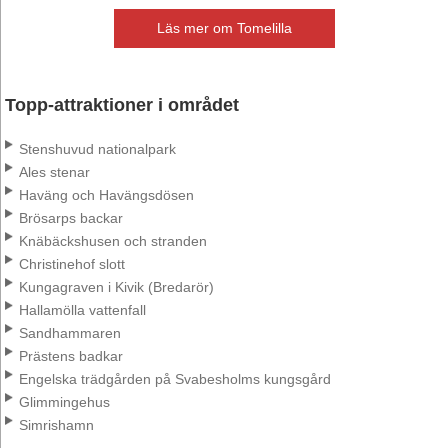
Läs mer om Tomelilla
Topp-attraktioner i området
Stenshuvud nationalpark
Ales stenar
Haväng och Havängsdösen
Brösarps backar
Knäbäckshusen och stranden
Christinehof slott
Kungagraven i Kivik (Bredarör)
Hallamölla vattenfall
Sandhammaren
Prästens badkar
Engelska trädgården på Svabesholms kungsgård
Glimmingehus
Simrishamn