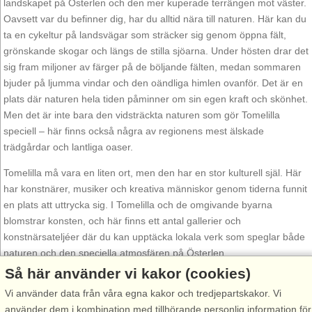
landskapet på Österlen och den mer kuperade terrängen mot väster.
Oavsett var du befinner dig, har du alltid nära till naturen. Här kan du
ta en cykeltur på landsvägar som sträcker sig genom öppna fält,
grönskande skogar och längs de stilla sjöarna. Under hösten drar det
sig fram miljoner av färger på de böljande fälten, medan sommaren
bjuder på ljumma vindar och den oändliga himlen ovanför. Det är en
plats där naturen hela tiden påminner om sin egen kraft och skönhet.
Men det är inte bara den vidsträckta naturen som gör Tomelilla
speciell – här finns också några av regionens mest älskade
trädgårdar och lantliga oaser.
Tomelilla må vara en liten ort, men den har en stor kulturell själ. Här
har konstnärer, musiker och kreativa människor genom tiderna funnit
en plats att uttrycka sig. I Tomelilla och de omgivande byarna
blomstrar konsten, och här finns ett antal gallerier och
konstnärsateljéer där du kan upptäcka lokala verk som speglar både
naturen och den speciella atmosfären på Österlen.
Så här använder vi kakor (cookies)
En av de mest kända platserna är Tomelilla Konsthall, som under
Vi använder data från våra egna kakor och tredjepartskakor. Vi
året bjuder på både samtida konst och klassiska utställningar. Här
använder dem i kombination med tillhörande personlig information för
kan du ta del av både internationella och lokala konstnärers verk och