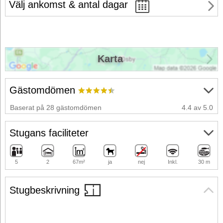
Välj ankomst & antal dagar
Karta
Gästomdömen
Baserat på 28 gästomdömen
4.4 av 5.0
Stugans faciliteter
5
2
67m²
ja
nej
Inkl.
30 m
Stugbeskrivning