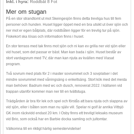
Inkl. i hyra:
Roddbåt 8 Fot
Mer om stugan
På en stor strandtomt ut mot Skeingesjön finns detta trevliga hus till fem
personer och hunden. Huset ligger öppet med en bra utsikt ut över sjön och
ner mot er egen båtplats, där roddbåten ligger för en trevlig tur på sjön.
Fiskekort ska lösas och information finns i huset.
En stor terrass med tak finns mot sjön och ni kan ev grilla ner vid sjön eller
vid huset, som det passar er bäst. Man kan bada i sjön. Huset består av
stort vardagsrum med TV, där man kan njuta av kvällen med Viasat
program.
Två sovrum med plats för 2 i master sovrummet och 3 sovplatser i det
mindre sovrummet med våningsäng o enkeltsäng. Stort kök med det mesta
man behöver. Badrum med wc och dusch, renoverat 2022. I källaren vid
trappan utanför kommer man ner till en tvättstuga.
Trädgården är bra för lek och spel och förstås att bara njuta och slappna av
vid sjön, eller i båten som man nu själv vill. Spelar ni golf är anrika Vittsjö
GK inom räckvidd endast 20 km. I Osby finns ett trevligt leksaks museum
vid Brio, som också har en Barbie docka samling och jultomtar.
Välkomna till en riktigt härlig semestervistelse!