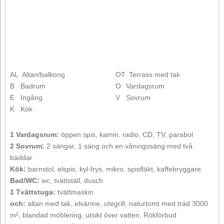
AL
Altan/balkong
OT
Terrass med tak
B
Badrum
O
Vardagsrum
E
Ingång
V
Sovrum
K
Kök
1 Vardagsrum:
öppen spis, kamin, radio, CD, TV, parabol
2 Sovrum:
2 sängar, 1 säng och en våningssäng med två
bäddar
Kök:
barnstol, elspis, kyl-frys, mikro, spisfläkt, kaffebryggare
Bad/WC:
wc, tvättställ, dusch
1 Tvättstuga:
tvättmaskin
och:
altan med tak, elvärme, utegrill, naturtomt med träd 3000
m², blandad möblering, utsikt över vatten, Rökförbud