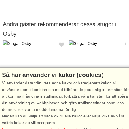
Andra gäster rekommenderar dessa stugor i
Osby
Så här använder vi kakor (cookies)
Stugnr: 39748
Stugnr: 62473
Vi använder data från våra egna kakor och tredjepartskakor. Vi
Osby
Osby
använder dem i kombination med tillhörande personlig information för
4 personer, 75 m²
8 personer, 62 m²
att komma ihåg dina inställningar, förbättra våra tjänster, för att spåra
10 m till sjö/hav:.
10 m till sjö/hav:.
din användning av webbplatsen och göra trafikmätningar samt visa
Vem vill inte det - en semester i
Välkommen till en idyllisk stuga
de mest relevanta meddelandena för dig.
fullständigt lugn och en exklusiv,
precis intill sjön, perfekt för dig
Nedan kan du välja att säga ok till alla kakor eller välja vilka av våra
avskild plats? Ditt fritidshus
som älskar att bada, fiska och
valfria kakor du vill acceptera.
ligger på en egen udde, direkt
njuta av naturens lugn. Här bor