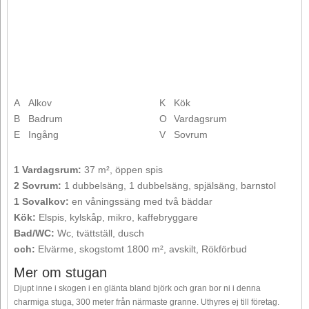
A
Alkov
K
Kök
B
Badrum
O
Vardagsrum
E
Ingång
V
Sovrum
1 Vardagsrum:
37 m², öppen spis
2 Sovrum:
1 dubbelsäng, 1 dubbelsäng, spjälsäng, barnstol
1 Sovalkov:
en våningssäng med två bäddar
Kök:
Elspis, kylskåp, mikro, kaffebryggare
Bad/WC:
Wc, tvättställ, dusch
och:
Elvärme, skogstomt 1800 m², avskilt, Rökförbud
Mer om stugan
Djupt inne i skogen i en glänta bland björk och gran bor ni i denna
charmiga stuga, 300 meter från närmaste granne. Uthyres ej till företag.