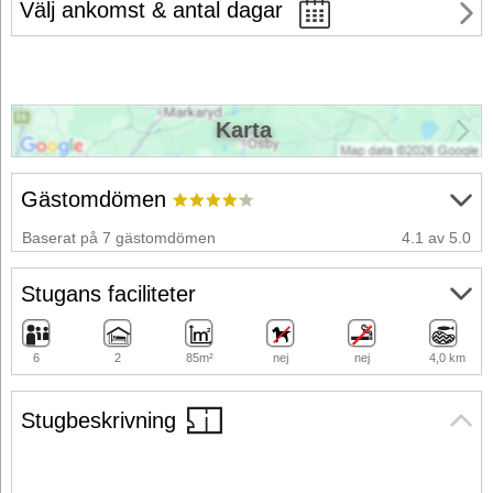
Välj ankomst & antal dagar
Karta
Gästomdömen
Baserat på 7 gästomdömen
4.1 av 5.0
Stugans faciliteter
6
2
85m²
nej
nej
4,0 km
Stugbeskrivning