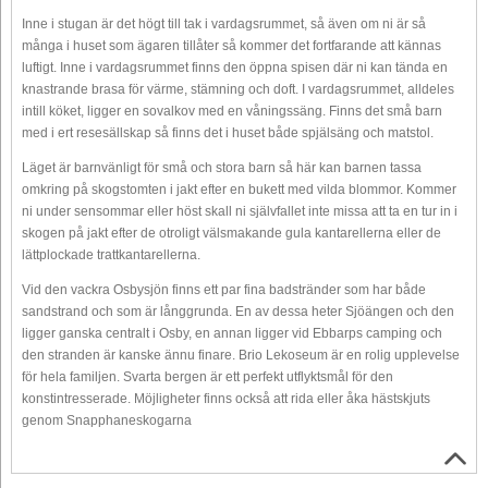
Inne i stugan är det högt till tak i vardagsrummet, så även om ni är så
många i huset som ägaren tillåter så kommer det fortfarande att kännas
luftigt. Inne i vardagsrummet finns den öppna spisen där ni kan tända en
knastrande brasa för värme, stämning och doft. I vardagsrummet, alldeles
intill köket, ligger en sovalkov med en våningssäng. Finns det små barn
med i ert resesällskap så finns det i huset både spjälsäng och matstol.
Läget är barnvänligt för små och stora barn så här kan barnen tassa
omkring på skogstomten i jakt efter en bukett med vilda blommor. Kommer
ni under sensommar eller höst skall ni självfallet inte missa att ta en tur in i
skogen på jakt efter de otroligt välsmakande gula kantarellerna eller de
lättplockade trattkantarellerna.
Vid den vackra Osbysjön finns ett par fina badstränder som har både
sandstrand och som är långgrunda. En av dessa heter Sjöängen och den
ligger ganska centralt i Osby, en annan ligger vid Ebbarps camping och
den stranden är kanske ännu finare. Brio Lekoseum är en rolig upplevelse
för hela familjen. Svarta bergen är ett perfekt utflyktsmål för den
konstintresserade. Möjligheter finns också att rida eller åka hästskjuts
genom Snapphaneskogarna