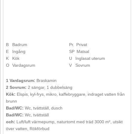
B
Badrum
Pr.
Privat
E
Ingång
SP
Matsal
K
Kök
U
Inglasat uterum
O
Vardagsrum
V
Sovrum
1 Vardagsrum:
Braskamin
2 Sovrum:
2 sängar, 1 dubbelsäng
Kök:
Elspis, kyl-frys, mikro, kaffebryggare, indraget vatten från
brunn
Bad/WC:
Wc, tvättställ, dusch
Bad/WC:
Wc, tvättställ
och:
Luft/luft värmepump, naturtomt med träd 3000 m², utsikt
över vatten, Rökförbud