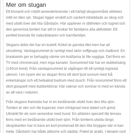
Mer om stugan
Ett trivsamt och rofyllt semesterboende i ett härligt skogsområde alldeles
intill en liten sjö. Stugan ligger enskilt och vackert inbäddade av skog och
med utsikt över del lilla Gårdsjön. Här upplever ni stillheten och lugnet och
den generösa tomten har allt ni önskar för familjens alla aktiviteter. Ett
perfekt boende för naturälskaren och barnfamiljer.
Stugans äldre del har en toalett. Köket är ganska litet men har all
utrustning. Vardagsrummet är rymligt med skön soffgrupp och matbord. En
braskamin ger er behaglig värme om kvällarna är lite ruggiga. Det finns en
TV med chromecast, men inga kanaler. Sovrummet här har en dubbelsäng
(140cm bred). Från vardagsrummet är utgången till ett rymligt inglasat
uterum. I en nyare del av stugan finns ett stort ljust sovrum med två
enkelsängar och ett helkaklat badrum med dusch. Från sovrummet finns ett
stort glasparti med dubbeldörrar. Här vaknar och somnar ni med en känsla
av att vara i naturen.
Från stugans framsida har ni en bedårande utsikt över den lilla sjön.
Tomten är stor och lite kuperad, men inhägnad med staket och grind.
Utmärkt för de som semestrar med hund. En alldeles speciell lite terrass
finns med en bedårande utsikt över sjön. Från tomtens utsida längs
skogskanten har ni bara en kort promenad till den lilla bryggan där ni kan
meta. Gårdsjön har både abborre och gädda. Fisket är gratis. I skogen runt