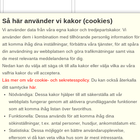
Så här använder vi kakor (cookies)
Stugnr: 8864
Stugnr: 65482
Vi använder data från våra egna kakor och tredjepartskakor. Vi
Skånes-Fagerhult
Skånes-Fagerhult
använder dem i kombination med tillhörande personlig information för
4 personer, 77 m²
4 personer, 77 m²
att komma ihåg dina inställningar, förbättra våra tjänster, för att spåra
20 m till sjö/hav:.
20 m till sjö/hav:.
din användning av webbplatsen och göra trafikmätningar samt visa
I norra Skåne, i lantliga
En härlig stuga med ett lantligt
de mest relevanta meddelandena för dig.
omgivningar, ligger denna
och rofyllt läge. Stugan ligger
Nedan kan du välja att säga ok till alla kakor eller välja vilka av våra
mysiga stuga omgiven av
vackert inbäddade av skog me
valfria kakor du vill acceptera.
vacker lövskog. Bara ett
utsikt över Gårdsjön. Här
Läs mer om vår cookie- och sekretesspolicy
. Du kan också återkalla
stenkast från den lilla sjön
upplever ni stillheten och lugnet
ditt samtycke
här
.
Gårdssjön. Här kan ni försöka
och den generösa tomten har
Nödvändiga: Dessa kakor hjälper till att säkerställa att vår
er fiskelycka. Det är gratis att
allt ni önskar för ...
webbplats fungerar genom att aktivera grundläggande funktioner
fiska i ...
som att komma ihåg listan över favorithus.
Funktionella: Dessa används för att komma ihåg dina
från 6.202 SEK
från 5.573 SEK
sökinställningar, t.ex. antal personer, husdjur, ankomstdatum etc.
Statistiska: Dessa möjliggör en bättre användarupplevelse,
eftersom vi då kan veta vilka hus som är mest intressanta.