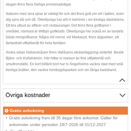
stugan finns flera härliga promenadstigar.
Naturen med sina sjöar är väldigt fin och det finns gott om vilt i takten, även
älg syns då och då. Örkelljunga har allt ni behöver i sin trevliga stadskärna.
Ett bra utbud av affärer och restauranger. Det finns flera golfbanor i
området, närmast är Wittsjö golfklubb. Örkelljunga har också en av landets
bästa minigolfbanor. Några mil norrut, vid Markaryd, finns älgparken, ett
fantastiskt utflyktsmål för hela familjen.
Andra sidan Hallandsåsen finns Vallåsens skidanläggning vintertid. Besök
Bjäre- och Kullahalvön. Här hittar ni massor av fina utflyktsmål och
smultronställe. En kort bilfärd bort har ni Ängelholms vackra stad med små
trevliga butiker, den vackra hembygdsparken och sin långa badstrand.
Övriga kostnader
Gratis avbokning
Gratis avbokning fram till 35 dagar före ankomst. Gäller för
ankomster under perioden 18/7-2026 till 31/12-2027