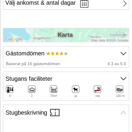
Välj ankomst & antal dagar
Karta
Gästomdömen
Baserat på 16 gästomdömen
4.3 av 5.0
Stugans faciliteter
4
2
75m²
ja
nej
100 m
Stugbeskrivning