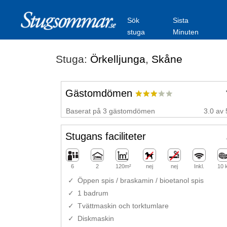
Sök
Sista
stuga
Minuten
Stuga:
Örkelljunga
,
Skåne
Gästomdömen
Baserat på 3 gästomdömen
3.0 av 
Stugans faciliteter
6
2
120m²
nej
nej
Inkl.
10 
Öppen spis / braskamin / bioetanol spis
1 badrum
Tvättmaskin och torktumlare
Diskmaskin