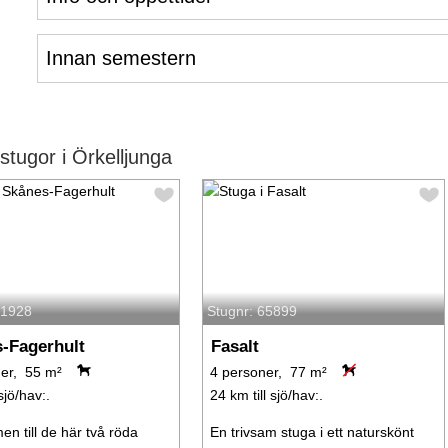
Innan semestern
tugor i Örkelljunga
61928
Stugnr: 65899
-Fagerhult
Fasalt
er, 55 m²
4 personer, 77 m²
sjö/hav:.
24 km till sjö/hav:.
n till de här två röda
En trivsam stuga i ett naturskönt