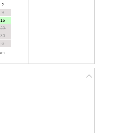
2
9
16
23
30
6
tum