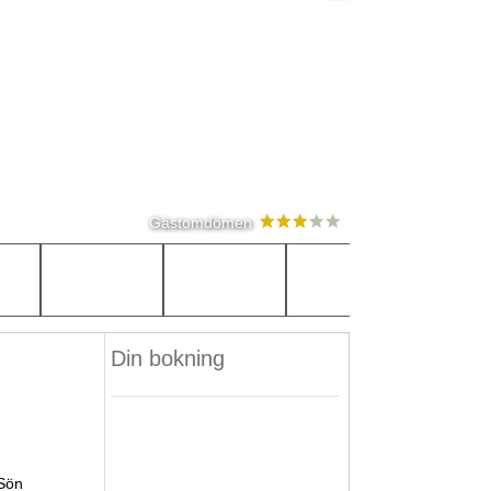
Gästomdömen
Din bokning
Sön