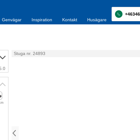
+46346
Genvägar
Inspiration
Kontakt
Husägare
Stuga nr. 24893
5.0
km