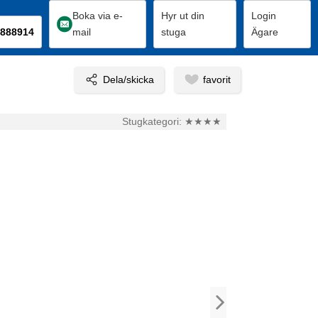
Boka via e-
Hyr ut din
Login
888914
mail
stuga
Ägare
Stugkategori:
★★★★