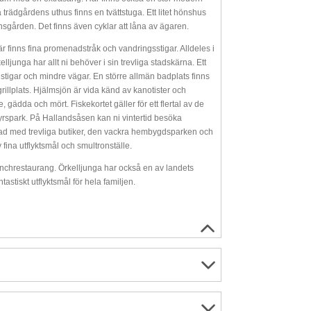
rädgårdens uthus finns en tvättstuga. Ett litet hönshus
nsgården. Det finns även cyklar att låna av ägaren.
Här finns fina promenadstråk och vandringsstigar. Alldeles i
ljunga har allt ni behöver i sin trevliga stadskärna. Ett
tigar och mindre vägar. En större allmän badplats finns
lplats. Hjälmsjön är vida känd av kanotister och
, gädda och mört. Fiskekortet gäller för ett flertal av de
rspark. På Hallandsåsen kan ni vintertid besöka
stad med trevliga butiker, den vackra hembygdsparken och
fina utflyktsmål och smultronställe.
nchrestaurang. Örkelljunga har också en av landets
astiskt utflyktsmål för hela familjen.