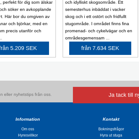
, perfekt för dig som älskar
och idylliskt skogsområde. Ett
och söker en avkopplande
semesterhus inbäddat i vacker
sort. Här bor du omgiven av
skog och i ett ostört och fridfullt
nar och björkar, med en
stugområde. I området finns fina
mm precis utanför och
promenad- och cykelvägar och en
..
områdesgemensam ...
från 5.209 SEK
från 7.634 SEK
 eller nyhetstips från oss.
Ja tack till 
Information
Kontakt
Om oss
Bokningsfrågor
Hyresvillkor
Hyra ut stuga