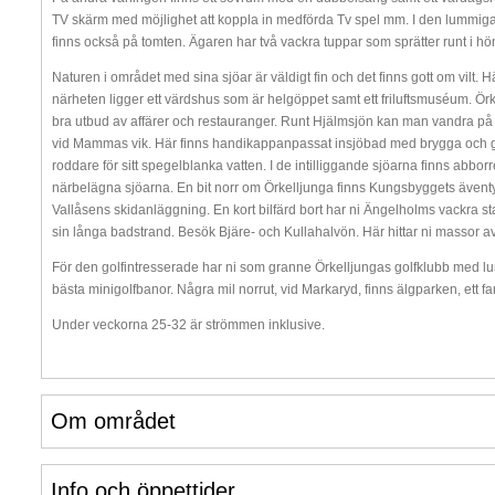
TV skärm med möjlighet att koppla in medförda Tv spel mm. I den lummiga t
finns också på tomten. Ägaren har två vackra tuppar som sprätter runt i hö
Naturen i området med sina sjöar är väldigt fin och det finns gott om vilt. 
närheten ligger ett värdshus som är helgöppet samt ett friluftsmuséum. Örkel
bra utbud av affärer och restauranger. Runt Hjälmsjön kan man vandra på s
vid Mammas vik. Här finns handikappanpassat insjöbad med brygga och gril
roddare för sitt spegelblanka vatten. I de intilliggande sjöarna finns abborre
närbelägna sjöarna. En bit norr om Örkelljunga finns Kungsbyggets äventy
Vallåsens skidanläggning. En kort bilfärd bort har ni Ängelholms vackra 
sin långa badstrand. Besök Bjäre- och Kullahalvön. Här hittar ni massor av 
För den golfintresserade har ni som granne Örkelljungas golfklubb med lu
bästa minigolfbanor. Några mil norrut, vid Markaryd, finns älgparken, ett fant
Under veckorna 25-32 är strömmen inklusive.
Om området
Info och öppettider