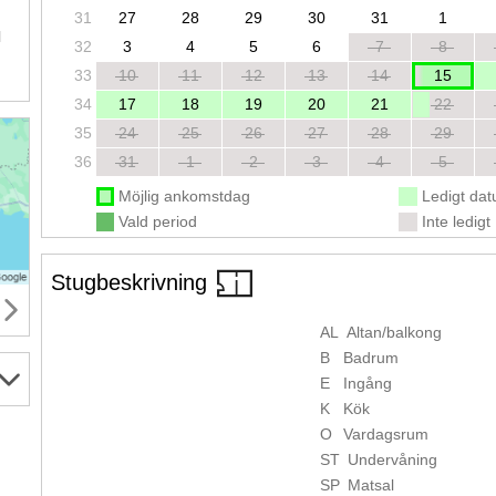
.
31
27
28
29
30
31
1
l
32
3
4
5
6
7
8
33
10
11
12
13
14
15
34
17
18
19
20
21
22
35
24
25
26
27
28
29
36
31
1
2
3
4
5
Möjlig ankomstdag
Ledigt da
Vald period
Inte ledigt
Stugbeskrivning
AL
Altan/balkong
B
Badrum
E
Ingång
K
Kök
O
Vardagsrum
ST
Undervåning
SP
Matsal