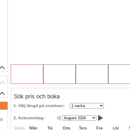
Sök pris och boka
1. Välj längd på vistelsen:
.
2. Ankomstdag:
ll
Vecka
Mån
Tis
Ons
Tors
Fre
Lör