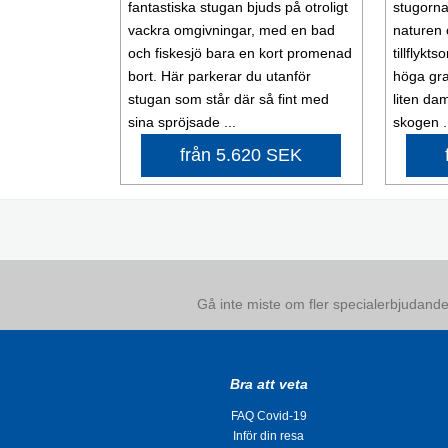
fantastiska stugan bjuds på otroligt
stugorna
vackra omgivningar, med en bad
naturen 
och fiskesjö bara en kort promenad
tillflykt
bort. Här parkerar du utanför
höga gra
stugan som står där så fint med
liten da
sina spröjsade ...
skogen .
från 5.620 SEK
Gå inte miste om fler specialerbjudanden
Bra att veta
FAQ Covid-19
Inför din resa