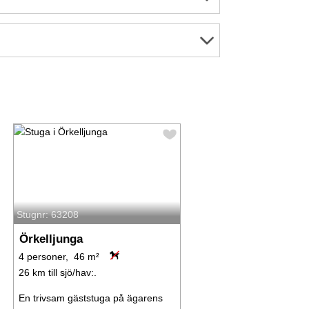
Stugnr: 63208
Örkelljunga
4 personer, 46 m²
26 km till sjö/hav:.
En trivsam gäststuga på ägarens