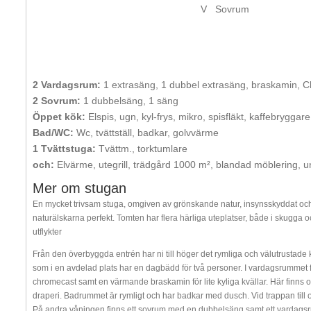
V
Sovrum
2 Vardagsrum:
1 extrasäng, 1 dubbel extrasäng, braskamin, 
2 Sovrum:
1 dubbelsäng, 1 säng
Öppet kök:
Elspis, ugn, kyl-frys, mikro, spisfläkt, kaffebryggar
Bad/WC:
Wc, tvättställ, badkar, golvvärme
1 Tvättstuga:
Tvättm., torktumlare
och:
Elvärme, utegrill, trädgård 1000 m², blandad möblering, 
Mer om stugan
En mycket trivsam stuga, omgiven av grönskande natur, insynsskyddat och 
naturälskarna perfekt. Tomten har flera härliga uteplatser, både i skugga 
utflykter
Från den överbyggda entrén har ni till höger det rymliga och välutrustade
som i en avdelad plats har en dagbädd för två personer. I vardagsrumme
chromecast samt en värmande braskamin för lite kyliga kvällar. Här finns 
draperi. Badrummet är rymligt och har badkar med dusch. Vid trappan till 
På andra våningen finns ett sovrum med en dubbelsäng samt ett vardagsr