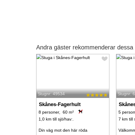
Andra gäster rekommenderar dessa s
Stugnr: 49534
Stugnr: 
Skånes-Fagerhult
Skånes
8 personer, 60 m²
5 person
1,0 km till sjö/hav:.
7 km till 
Din väg mot den här röda
Välkomme