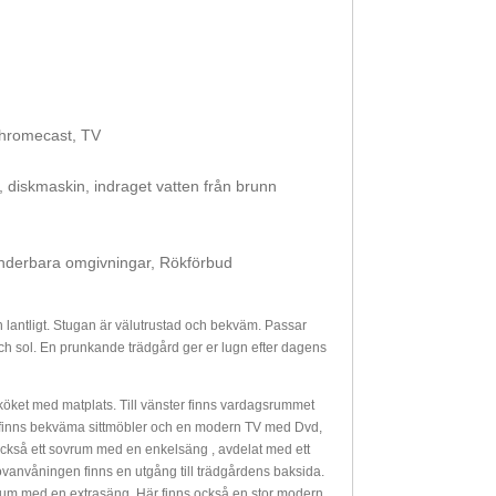
Chromecast, TV
e, diskmaskin, indraget vatten från brunn
underbara omgivningar, Rökförbud
lantligt. Stugan är välutrustad och bekväm. Passar
och sol. En prunkande trädgård ger er lugn efter dagens
 köket med matplats. Till vänster finns vardagsrummet
t finns bekväma sittmöbler och en modern TV med Dvd,
också ett sovrum med en enkelsäng , avdelat med ett
ovanvåningen finns en utgång till trädgårdens baksida.
um med en extrasäng. Här finns också en stor modern