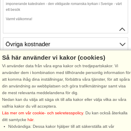
imponerande katedralen - den viktigaste romanska kyrkan i Sverige - värt
ett besök
Varmt välkomna!
Övriga kostnader
Så här använder vi kakor (cookies)
Gratis avbokning
Vi använder data från våra egna kakor och tredjepartskakor. Vi
Gratis avbokning fram till 35 dagar före ankomst. Gäller för
använder dem i kombination med tillhörande personlig information för
ankomster under perioden 18/7-2026 till 31/12-2027
att komma ihåg dina inställningar, förbättra våra tjänster, för att spåra
Se villkor här
din användning av webbplatsen och göra trafikmätningar samt visa
de mest relevanta meddelandena för dig.
Om området
Nedan kan du välja att säga ok till alla kakor eller välja vilka av våra
valfria kakor du vill acceptera.
Topp-attraktioner i området
Läs mer om vår cookie- och sekretesspolicy
. Du kan också återkalla
ditt samtycke
här
.
Nödvändiga: Dessa kakor hjälper till att säkerställa att vår