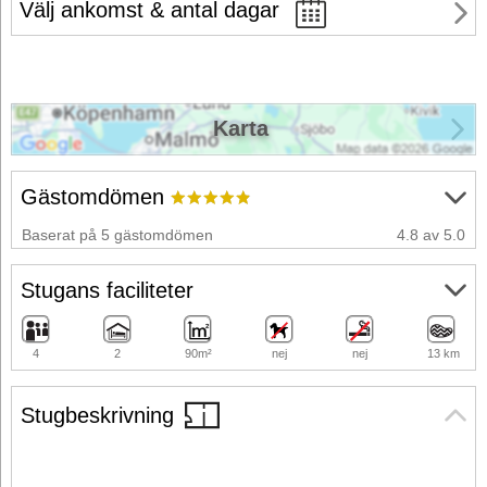
Välj ankomst & antal dagar
Karta
Gästomdömen
Baserat på 5 gästomdömen
4.8 av 5.0
Stugans faciliteter
4
2
90m²
nej
nej
13 km
Stugbeskrivning