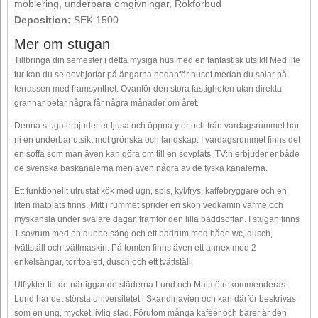
möblering, underbara omgivningar, Rökförbud
Deposition:
SEK 1500
Mer om stugan
Tillbringa din semester i detta mysiga hus med en fantastisk utsikt! Med lite
tur kan du se dovhjortar på ängarna nedanför huset medan du solar på
terrassen med framsynthet. Ovanför den stora fastigheten utan direkta
grannar betar några får några månader om året.
Denna stuga erbjuder er ljusa och öppna ytor och från vardagsrummet har
ni en underbar utsikt mot grönska och landskap. I vardagsrummet finns det
en soffa som man även kan göra om till en sovplats, TV:n erbjuder er både
de svenska baskanalerna men även några av de tyska kanalerna.
Ett funktionellt utrustat kök med ugn, spis, kyl/frys, kaffebryggare och en
liten matplats finns. Mitt i rummet sprider en skön vedkamin värme och
myskänsla under svalare dagar, framför den lilla bäddsoffan. I stugan finns
1 sovrum med en dubbelsäng och ett badrum med både wc, dusch,
tvättställ och tvättmaskin. På tomten finns även ett annex med 2
enkelsängar, torrtoalett, dusch och ett tvättställ.
Utflykter till de närliggande städerna Lund och Malmö rekommenderas.
Lund har det största universitetet i Skandinavien och kan därför beskrivas
som en ung, mycket livlig stad. Förutom många kaféer och barer är den