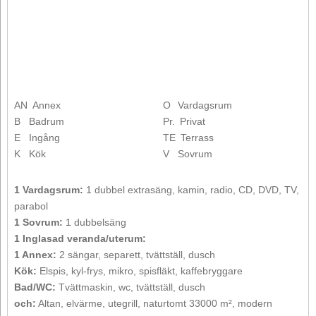
AN
Annex
O
Vardagsrum
B
Badrum
Pr.
Privat
E
Ingång
TE
Terrass
K
Kök
V
Sovrum
1 Vardagsrum:
1 dubbel extrasäng, kamin, radio, CD, DVD, TV,
parabol
1 Sovrum:
1 dubbelsäng
1 Inglasad veranda/uterum:
1 Annex:
2 sängar, separett, tvättställ, dusch
Kök:
Elspis, kyl-frys, mikro, spisfläkt, kaffebryggare
Bad/WC:
Tvättmaskin, wc, tvättställ, dusch
och:
Altan, elvärme, utegrill, naturtomt 33000 m², modern