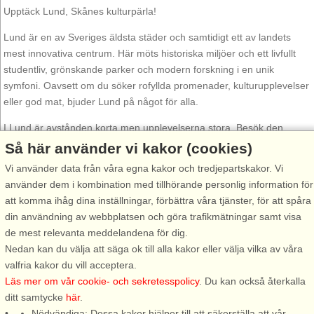
Upptäck Lund, Skånes kulturpärla!
Lund är en av Sveriges äldsta städer och samtidigt ett av landets
mest innovativa centrum. Här möts historiska miljöer och ett livfullt
studentliv, grönskande parker och modern forskning i en unik
symfoni. Oavsett om du söker rofyllda promenader, kulturupplevelser
eller god mat, bjuder Lund på något för alla.
I Lund är avstånden korta men upplevelserna stora. Besök den
mäktiga Lunds domkyrka, vars torn vakar över staden sedan
Så här använder vi kakor (cookies)
medeltiden Stadens ikon och ett av Nordens främsta medeltida
Vi använder data från våra egna kakor och tredjepartskakor. Vi
byggnadsverk. Steg för steg leder dess stenväggar dig tusen år
använder dem i kombination med tillhörande personlig information för
tillbaka i tiden. Ta en stilla promenad genom Botaniska trädgården,
att komma ihåg dina inställningar, förbättra våra tjänster, för att spåra
en grön oas med över 7000 växtarter där varje säsong målar sin
din användning av webbplatsen och göra trafikmätningar samt visa
egen tavla. Perfekt för en paus med picknick eller promenader. Här
de mest relevanta meddelandena för dig.
finns också ett av Europas äldsta universitet, känt för sitt akademiska
Nedan kan du välja att säga ok till alla kakor eller välja vilka av våra
arv, sina vackra byggnader och sin öppna atmosfär.
valfria kakor du vill acceptera.
Läs mer om vår cookie- och sekretesspolicy
. Du kan också återkalla
Stadens pulserande shoppingstråk är fyllda med butiker och mysiga
ditt samtycke
här
.
caféer, perfekt för att strosa över kullterstensgatorna i centrum och
Nödvändiga: Dessa kakor hjälper till att säkerställa att vår