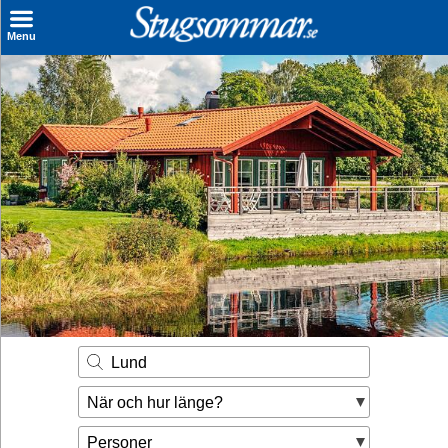
×
Menu
Sök stuga
Sista Minuten
Genvägar
Inspiration
Kontakt
Husägare
Se hur mycket du kan tjäna
Lund
Räkna ut din
När och hur länge?
hyresintäkt
Personer