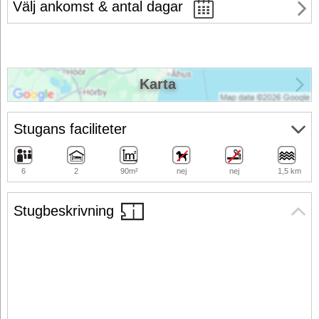
Välj ankomst & antal dagar
Karta
Stugans faciliteter
6
2
90m²
nej
nej
1,5 km
Stugbeskrivning