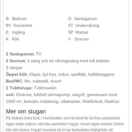
B
Badrum
O
Vardagsrum
BY
Groventré
ST
Undervåning
E
Ingång
SP
Matsal
K
Kök
V
Sovrum
2 Vardagsrum:
TV
2 Sovrum:
1 säng och en våningssäng med två bäddar,
3 sängar
Öppet kök:
Elspis, kyl-frys, mikro, spisfläkt, kaffebryggare
Bad/WC:
Wc, tvättställ, dusch
1 Tvättstuga:
Tvättmaskin
och:
Elvärme, luft/luft värmepump, utegrill, gemensam tomt
1000 m², bekväm möblering, villakvarter, Rökförbud, Radhus
Mer om stugan
På Skånes östra kust, i Hanöbukten som är känd för sin fina sandstrand,
ligger detta radhus i det lilla samhället Yngsjö. Huset ligger endast 1500m
från det vackra Yngsjö havsbad så ni har fantastiska möjligheter att