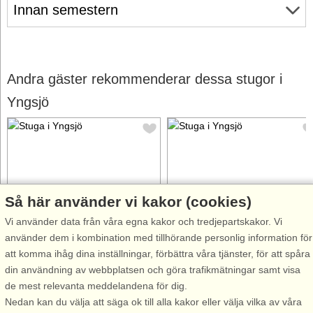
Innan semestern
Andra gäster rekommenderar dessa stugor i
Yngsjö
Så här använder vi kakor (cookies)
Stugnr: 65380
Stugnr: 53442
Vi använder data från våra egna kakor och tredjepartskakor. Vi
Yngsjö
Yngsjö
använder dem i kombination med tillhörande personlig information för
4 personer, 28 m²
6 personer, 66 m²
att komma ihåg dina inställningar, förbättra våra tjänster, för att spåra
300 m till sjö/hav:.
600 m till sjö/hav:.
din användning av webbplatsen och göra trafikmätningar samt visa
Hör havets brus bland
Sol, knappt vind och en massa
de mest relevanta meddelandena för dig.
tallskogen i Nyehusen, ett
vatten bara en kort promenad
Nedan kan du välja att säga ok till alla kakor eller välja vilka av våra