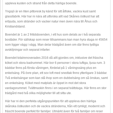
uppleva kusten och strand från detta härliga boende.
Yngsjö är en liten pittoresk by känd för sitt ålfiske, vackra kust samt
glassfabrik. Här har ni nära att utforska allt vad Skånes östkust har att
erbjuda, som stränder och vacker natur men även nära till Åhus och
Kristiandstand.
Boendet är 1 av 2 fritidsboenden, i ett hus som delats av i två separata
bostäder. För sällskap som reser tillsammans kan man hyra stuga nr 45654
som ligger vägg i vägg. Man delar trädgård även om där finns tydliga
avskiljningar och separat infarter.
Boendet totalrenoverades 2016 då allt gjordes om, inklusive det fräscha
köket och stora badrummet. Här bor 6 personer i stora luftiga, ljusa rum. 3
bäddar finns på första våningen, fördelat på 1 våningssäng plus en
enkelsäng. På övre plan, ett sov loft med snedtak finns ytterligare 3 bäddar.
Två enkelsängar som kan stå ihop som en dubbelsäng om så önskas, samt
en enkelsäng. Köket med matplats är öppet in mot det stora
vardagsrummet. Tvättmaskin finns i en separat tvättstuga. Här finns en stor
trädgård med två olika möjligheter till att sitta ute.
Här har ni den perfekta utgångspunkten för att uppleva den härliga
skånska östkusten och de vackra stränderna, från ett rymligt, modernt och
fräscht boende perfekt för familjer. Utmärkt även för två familjer om reser