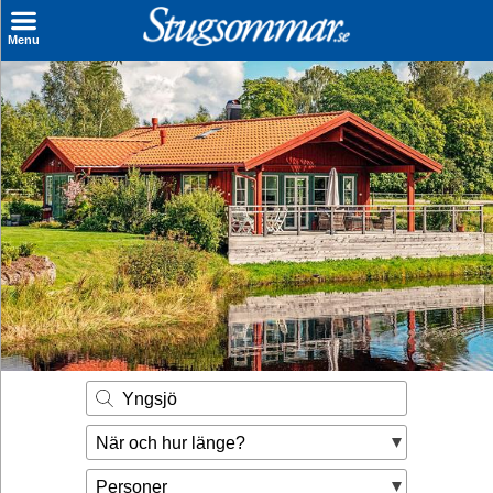
×
Menu
Sök stuga
Sista Minuten
Genvägar
Inspiration
Kontakt
Husägare
Se hur mycket du kan tjäna
Yngsjö
Räkna ut din
När och hur länge?
hyresintäkt
Personer