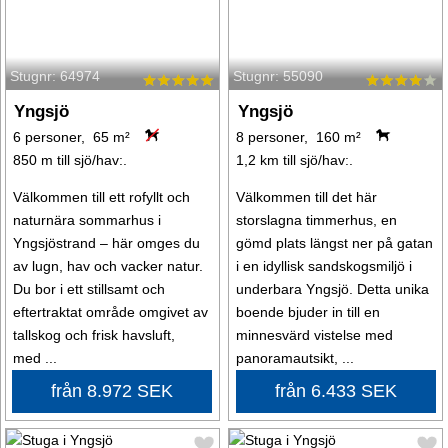
Stugnr: 64974
Stugnr: 55090
Yngsjö
Yngsjö
6 personer, 65 m²
8 personer, 160 m²
850 m till sjö/hav:.
1,2 km till sjö/hav:.
Välkommen till ett rofyllt och
Välkommen till det här
naturnära sommarhus i
storslagna timmerhus, en
Yngsjöstrand – här omges du
gömd plats längst ner på gatan
av lugn, hav och vacker natur.
i en idyllisk sandskogsmiljö i
Du bor i ett stillsamt och
underbara Yngsjö. Detta unika
eftertraktat område omgivet av
boende bjuder in till en
tallskog och frisk havsluft,
minnesvärd vistelse med
med ...
panoramautsikt, ...
från 8.972 SEK
från 6.433 SEK