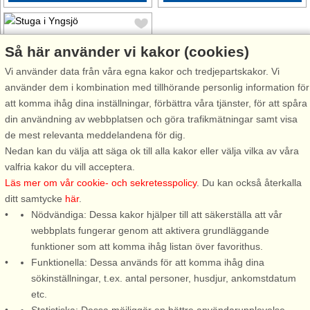
Så här använder vi kakor (cookies)
Vi använder data från våra egna kakor och tredjepartskakor. Vi
använder dem i kombination med tillhörande personlig information för
Stugnr: 65380
att komma ihåg dina inställningar, förbättra våra tjänster, för att spåra
Yngsjö
din användning av webbplatsen och göra trafikmätningar samt visa
4 personer, 28 m²
de mest relevanta meddelandena för dig.
300 m till sjö/hav:.
Nedan kan du välja att säga ok till alla kakor eller välja vilka av våra
valfria kakor du vill acceptera.
Hör havets brus bland
Läs mer om vår cookie- och sekretesspolicy
. Du kan också återkalla
tallskogen i Nyehusen, ett
ditt samtycke
här
.
stenkast från Yngsjö. Här finns
Nödvändiga: Dessa kakor hjälper till att säkerställa att vår
möjlighet för familj och vänner
webbplats fungerar genom att aktivera grundläggande
att spendera sin lediga tid
funktioner som att komma ihåg listan över favorithus.
under alla årstider. Promenad
Funktionella: Dessa används för att komma ihåg dina
vänligt område med endast
sökinställningar, t.ex. antal personer, husdjur, ankomstdatum
300 ...
etc.