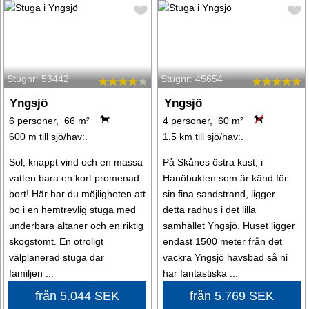
Stugnr: 53442
Stugnr: 45654
Yngsjö
Yngsjö
6 personer, 66 m²
4 personer, 60 m²
600 m till sjö/hav:.
1,5 km till sjö/hav:.
Sol, knappt vind och en massa
På Skånes östra kust, i
vatten bara en kort promenad
Hanöbukten som är känd för
bort! Här har du möjligheten att
sin fina sandstrand, ligger
bo i en hemtrevlig stuga med
detta radhus i det lilla
underbara altaner och en riktig
samhället Yngsjö. Huset ligger
skogstomt. En otroligt
endast 1500 meter från det
välplanerad stuga där
vackra Yngsjö havsbad så ni
familjen ...
har fantastiska ...
från 5.044 SEK
från 5.769 SEK