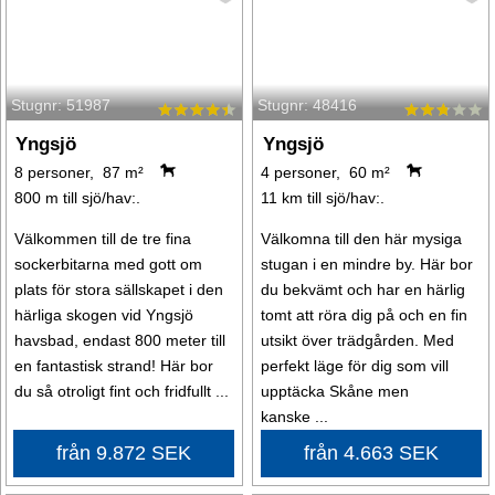
Stugnr: 51987
Stugnr: 48416
Yngsjö
Yngsjö
8 personer, 87 m²
4 personer, 60 m²
800 m till sjö/hav:.
11 km till sjö/hav:.
Välkommen till de tre fina
Välkomna till den här mysiga
sockerbitarna med gott om
stugan i en mindre by. Här bor
plats för stora sällskapet i den
du bekvämt och har en härlig
härliga skogen vid Yngsjö
tomt att röra dig på och en fin
havsbad, endast 800 meter till
utsikt över trädgården. Med
en fantastisk strand! Här bor
perfekt läge för dig som vill
du så otroligt fint och fridfullt ...
upptäcka Skåne men
kanske ...
från 9.872 SEK
från 4.663 SEK