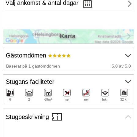
Välj ankomst & antal dagar
Karta
Gästomdömen
Baserat på 1 gästomdömen
5.0 av 5.0
Stugans faciliteter
6
2
69m²
nej
nej
Inkl.
32 km
Stugbeskrivning