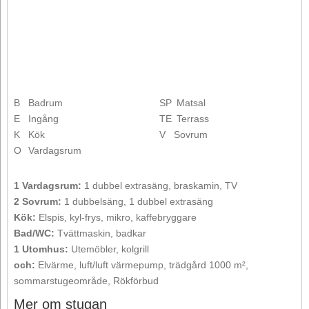
B
Badrum
SP
Matsal
E
Ingång
TE
Terrass
K
Kök
V
Sovrum
O
Vardagsrum
1 Vardagsrum:
1 dubbel extrasäng, braskamin, TV
2 Sovrum:
1 dubbelsäng, 1 dubbel extrasäng
Kök:
Elspis, kyl-frys, mikro, kaffebryggare
Bad/WC:
Tvättmaskin, badkar
1 Utomhus:
Utemöbler, kolgrill
och:
Elvärme, luft/luft värmepump, trädgård 1000 m²,
sommarstugeområde, Rökförbud
Mer om stugan