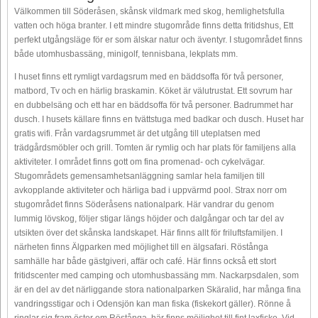
Välkommen till Söderåsen, skånsk vildmark med skog, hemlighetsfulla
vatten och höga branter. I ett mindre stugområde finns detta fritidshus, Ett
perfekt utgångsläge för er som älskar natur och äventyr. I stugområdet finns
både utomhusbassäng, minigolf, tennisbana, lekplats mm.
I huset finns ett rymligt vardagsrum med en bäddsoffa för två personer,
matbord, Tv och en härlig braskamin. Köket är välutrustat. Ett sovrum har
en dubbelsäng och ett har en bäddsoffa för två personer. Badrummet har
dusch. I husets källare finns en tvättstuga med badkar och dusch. Huset har
gratis wifi. Från vardagsrummet är det utgång till uteplatsen med
trädgårdsmöbler och grill. Tomten är rymlig och har plats för familjens alla
aktiviteter. I området finns gott om fina promenad- och cykelvägar.
Stugområdets gemensamhetsanläggning samlar hela familjen till
avkopplande aktiviteter och härliga bad i uppvärmd pool. Strax norr om
stugområdet finns Söderåsens nationalpark. Här vandrar du genom
lummig lövskog, följer stigar längs höjder och dalgångar och tar del av
utsikten över det skånska landskapet. Här finns allt för friluftsfamiljen. I
närheten finns Älgparken med möjlighet till en älgsafari. Röstånga
samhälle har både gästgiveri, affär och café. Här finns också ett stort
fritidscenter med camping och utomhusbassäng mm. Nackarpsdalen, som
är en del av det närliggande stora nationalparken Skäralid, har många fina
vandringsstigar och i Odensjön kan man fiska (fiskekort gäller). Rönne å
ringlar sig fram öster om Röstånga, här finns möjlighet till fint laxfiske. Vid