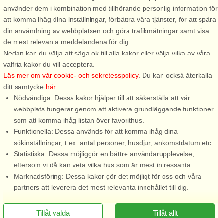
använder dem i kombination med tillhörande personlig information för
att komma ihåg dina inställningar, förbättra våra tjänster, för att spåra
Stugnr: 48457
din användning av webbplatsen och göra trafikmätningar samt visa
Ljungbyhed
de mest relevanta meddelandena för dig.
4 personer, 70 m²
Nedan kan du välja att säga ok till alla kakor eller välja vilka av våra
3,2 km till sjö/hav:.
valfria kakor du vill acceptera.
Läs mer om vår cookie- och sekretesspolicy
. Du kan också återkalla
Välkommen till en mycket trevlig och otroligt smakfull
ditt samtycke
här
.
totalrenoverad (2022) stuga. Här bor du otroligt bra med alla
Nödvändiga: Dessa kakor hjälper till att säkerställa att vår
bekvämligheter för en härlig semester. En luftig stuga som
webbplats fungerar genom att aktivera grundläggande funktioner
inbjuder till många goa kvällar ...
som att komma ihåg listan över favorithus.
från 6.623 SEK
Funktionella: Dessa används för att komma ihåg dina
sökinställningar, t.ex. antal personer, husdjur, ankomstdatum etc.
Statistiska: Dessa möjliggör en bättre användarupplevelse,
eftersom vi då kan veta vilka hus som är mest intressanta.
Marknadsföring: Dessa kakor gör det möjligt för oss och våra
partners att leverera det mest relevanta innehållet till dig.
Tillåt valda
Tillåt allt