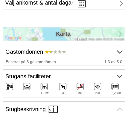
Välj ankomst & antal dagar
Karta
Gästomdömen
Baserat på 3 gästomdömen
1.3 av 5.0
Stugans faciliteter
5
1
110m²
ja
nej
Inkl.
2,2 km
Stugbeskrivning