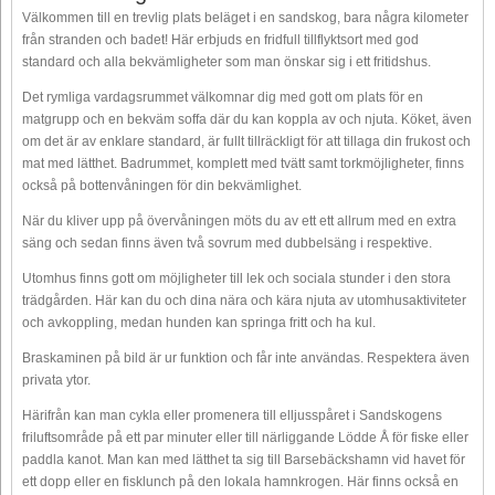
Välkommen till en trevlig plats beläget i en sandskog, bara några kilometer
från stranden och badet! Här erbjuds en fridfull tillflyktsort med god
standard och alla bekvämligheter som man önskar sig i ett fritidshus.
Det rymliga vardagsrummet välkomnar dig med gott om plats för en
matgrupp och en bekväm soffa där du kan koppla av och njuta. Köket, även
om det är av enklare standard, är fullt tillräckligt för att tillaga din frukost och
mat med lätthet. Badrummet, komplett med tvätt samt torkmöjligheter, finns
också på bottenvåningen för din bekvämlighet.
När du kliver upp på övervåningen möts du av ett ett allrum med en extra
säng och sedan finns även två sovrum med dubbelsäng i respektive.
Utomhus finns gott om möjligheter till lek och sociala stunder i den stora
trädgården. Här kan du och dina nära och kära njuta av utomhusaktiviteter
och avkoppling, medan hunden kan springa fritt och ha kul.
Braskaminen på bild är ur funktion och får inte användas. Respektera även
privata ytor.
Härifrån kan man cykla eller promenera till elljusspåret i Sandskogens
friluftsområde på ett par minuter eller till närliggande Lödde Å för fiske eller
paddla kanot. Man kan med lätthet ta sig till Barsebäckshamn vid havet för
ett dopp eller en fisklunch på den lokala hamnkrogen. Här finns också en