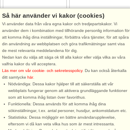
Så här använder vi kakor (cookies)
Stugnr: 63167
Stugnr: 9774
Vi använder data från våra egna kakor och tredjepartskakor. Vi
Löddeköpinge
Löddeköpinge
använder dem i kombination med tillhörande personlig information för
2 personer, 50 m²
4 personer, 50 m²
att komma ihåg dina inställningar, förbättra våra tjänster, för att spåra
3,0 km till sjö/hav:.
3,5 km till sjö/hav:.
din användning av webbplatsen och göra trafikmätningar samt visa
Mitt inne i det gamla stug-och
Mitt inne i det gamla stug-och
de mest relevanta meddelandena för dig.
villaidyllen vid Sandskogen
villaidyllen vid Sandskogen
Nedan kan du välja att säga ok till alla kakor eller välja vilka av våra
mellan Löddeköpinge och
mellan Löddeköpinge och
valfria kakor du vill acceptera.
Barsebäckshamn ligger denna
Barsebäckshamn ligger denna
Läs mer om vår cookie- och sekretesspolicy
. Du kan också återkalla
fräscha och modernt
fräscha och modernt
ditt samtycke
här
.
renoverade stuga. Trots att man
renoverade stuga. Trots att ma
Nödvändiga: Dessa kakor hjälper till att säkerställa att vår
för bara några minuter tog av
för bara några minuter tog av
webbplats fungerar genom att aktivera grundläggande funktioner
från E6 ...
från E6 ...
som att komma ihåg listan över favorithus.
Funktionella: Dessa används för att komma ihåg dina
från 5.654 SEK
från 6.661 SEK
sökinställningar, t.ex. antal personer, husdjur, ankomstdatum etc.
Statistiska: Dessa möjliggör en bättre användarupplevelse,
eftersom vi då kan veta vilka hus som är mest intressanta.