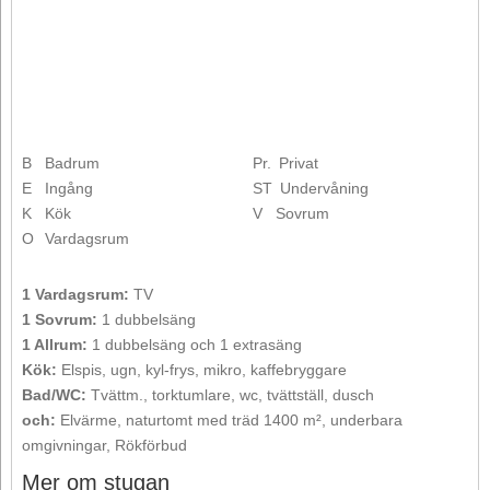
B
Badrum
Pr.
Privat
E
Ingång
ST
Undervåning
K
Kök
V
Sovrum
O
Vardagsrum
1 Vardagsrum:
TV
1 Sovrum:
1 dubbelsäng
1 Allrum:
1 dubbelsäng och 1 extrasäng
Kök:
Elspis, ugn, kyl-frys, mikro, kaffebryggare
Bad/WC:
Tvättm., torktumlare, wc, tvättställ, dusch
och:
Elvärme, naturtomt med träd 1400 m², underbara
omgivningar, Rökförbud
Mer om stugan