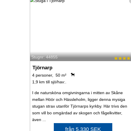
Stugnr: 44855
Tjörnarp
4 personer, 50 m²
1,9 km till sjö/hav:.
I de natursköna omgivningarna i mitten av Skåne
mellan Höör och Hässleholm, ligger denna mysiga
stugan strax utanför Tjörnarps kyrkby. Här trivs den
som vill bo omgärdad av skogen och fågelkvitter,
även ...
från 5.330 SEK