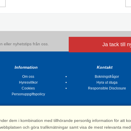
 eller nyhetstips från oss.
Ja tack till 
Information
Kontakt
Om oss
Bokningsfrågor
Hyresvillkor
Hyra ut stuga
Cookies
Responsible Disclosure
Personuppgiftspolicy
nder dem i kombination med tillhörande personlig information för att 
 av webbplatsen och göra trafikmätningar samt visa de mest relevanta me
Stugsommar |
Kvarngatan 2, 311 32 Falkenberg | Sverige