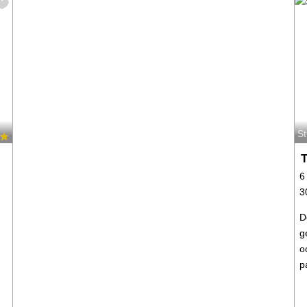
S
T
6
3
D
g
o
p