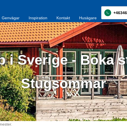
+46346
Genvägar
Inspiration
Kontakt
Husägare
p i Sverige - Boka s
Stugsommar
mester.