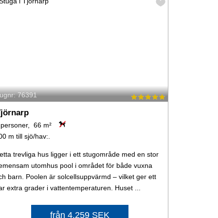
tugnr: 76391
jörnarp
 personer, 66 m²
00 m till sjö/hav:.
etta trevliga hus ligger i ett stugområde med en stor
emensam utomhus pool i området för både vuxna
ch barn. Poolen är solcellsuppvärmd – vilket ger ett
ar extra grader i vattentemperaturen. Huset ...
från 4.259 SEK