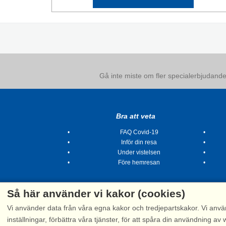
Gå inte miste om fler specialerbjudanden
Bra att veta
FAQ Covid-19
Inför din resa
Under vistelsen
Före hemresan
Så här använder vi kakor (cookies)
Vi använder data från våra egna kakor och tredjepartskakor. Vi anvä
inställningar, förbättra våra tjänster, för att spåra din användning