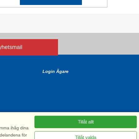
nyhetsmail
Login Ägare
Tillåt allt
komma ihåg dina
ddelandena för
Tillåt valda