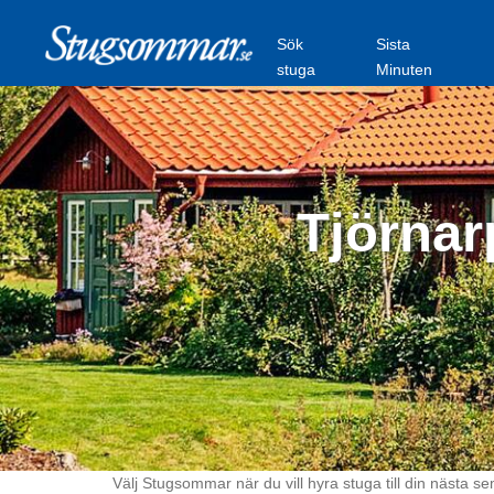
Sök
Sista
stuga
Minuten
Tjörnar
Välj Stugsommar när du vill hyra stuga till din nästa se