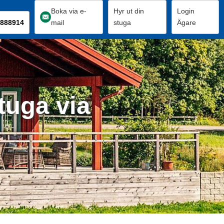
Boka via e-
Hyr ut din
Login
888914
mail
stuga
Ägare
tuga via