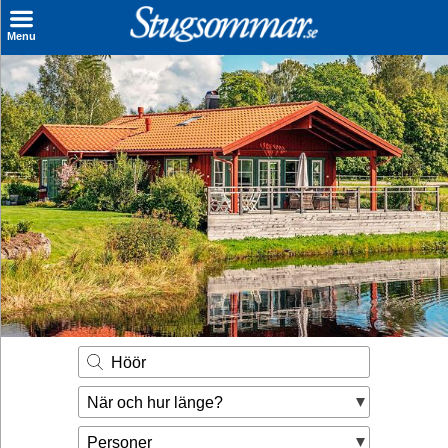
×
Menu
Sök stuga
Sista Minuten
Genvägar
Inspiration
Kontakt
Husägare
Se hur mycket du kan tjäna
Höör
Räkna ut din
När och hur länge?
hyresintäkt
Personer