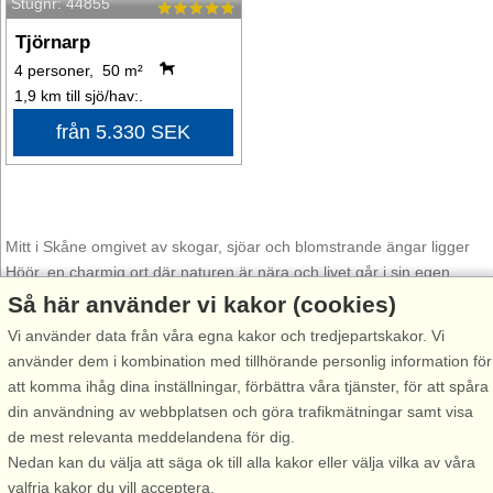
Stugnr: 44855
Tjörnarp
4 personer, 50 m²
1,9 km till sjö/hav:.
från 5.330 SEK
Mitt i Skåne omgivet av skogar, sjöar och blomstrande ängar ligger
Höör, en charmig ort där naturen är nära och livet går i sin egen
lugna takt. Här möts historia, kultur och fantastisk natur, vilket gör
Så här använder vi kakor (cookies)
Höör till en idealisk plats för den som söker ro, äventyr och genuin
Vi använder data från våra egna kakor och tredjepartskakor. Vi
skånsk gästfrihet.
använder dem i kombination med tillhörande personlig information för
att komma ihåg dina inställningar, förbättra våra tjänster, för att spåra
Här kommer naturälskaren att stortrivas. Utforska de gröna
din användning av webbplatsen och göra trafikmätningar samt visa
skogarna, vandra längs de vackra sjöarna som Väddöviken och
de mest relevanta meddelandena för dig.
Björka sjö, eller njut av en stilla båttur på Övrekjäla sjö.
Nedan kan du välja att säga ok till alla kakor eller välja vilka av våra
Tykarpsgrottan och Söderåsen bjuder på imponerande
valfria kakor du vill acceptera.
naturupplevelser och spännande vandringsleder genom Skånes