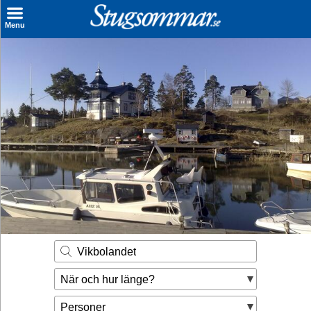
×
Menu
Sök stuga
Sista Minuten
Genvägar
Inspiration
Kontakt
Husägare
Se hur mycket du kan tjäna
Vikbolandet
Räkna ut din
När och hur länge?
hyresintäkt
Personer