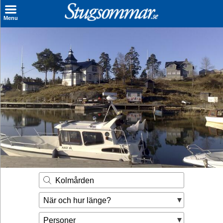
×
Menu
Sök stuga
Sista Minuten
Genvägar
Inspiration
Kontakt
Husägare
Se hur mycket du kan tjäna
Kolmården
Räkna ut din
När och hur länge?
hyresintäkt
Personer