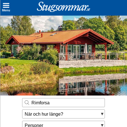
×
Menu
Sök stuga
Sista Minuten
Genvägar
Inspiration
Kontakt
Husägare
Se hur mycket du kan tjäna
Rimforsa
Räkna ut din
När och hur länge?
hyresintäkt
Personer