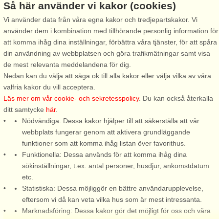
Så här använder vi kakor (cookies)
Vi använder data från våra egna kakor och tredjepartskakor. Vi
använder dem i kombination med tillhörande personlig information för
Stugnr: 7909
Stugnr: 48562
att komma ihåg dina inställningar, förbättra våra tjänster, för att spåra
din användning av webbplatsen och göra trafikmätningar samt visa
Rimforsa
Rimforsa
de mest relevanta meddelandena för dig.
2 personer, 25 m²
6 personer, 80 m²
Nedan kan du välja att säga ok till alla kakor eller välja vilka av våra
175 m till sjö/hav:.
15 m till sjö/hav:.
valfria kakor du vill acceptera.
Detta fina hus ligger på landet
Här bor ni med ett vackert läge
Läs mer om vår cookie- och sekretesspolicy
. Du kan också återkalla
som flygelbyggnad till ägarens
med vy över den fina Älgsjön
ditt samtycke
här
.
hus. Huset är byggt 2010 och
bara 20 km utanför Kisa.
Nödvändiga: Dessa kakor hjälper till att säkerställa att vår
mycket fräscht med öppen
Stugan har ett nytt kök som
webbplats fungerar genom att aktivera grundläggande
planlösning med pentry,
ligger i öppen planlösning med
funktioner som att komma ihåg listan över favorithus.
vardagsrum/sovrum och ett
allrummet. Från både köket
Funktionella: Dessa används för att komma ihåg dina
stort badrum. Utanför en mysig
och matplatsen har ni fin
sökinställningar, t.ex. antal personer, husdjur, ankomstdatum
liten ...
utsikt ...
etc.
Statistiska: Dessa möjliggör en bättre användarupplevelse,
från 3.538 SEK
från 15.961 SEK
eftersom vi då kan veta vilka hus som är mest intressanta.
Marknadsföring: Dessa kakor gör det möjligt för oss och våra