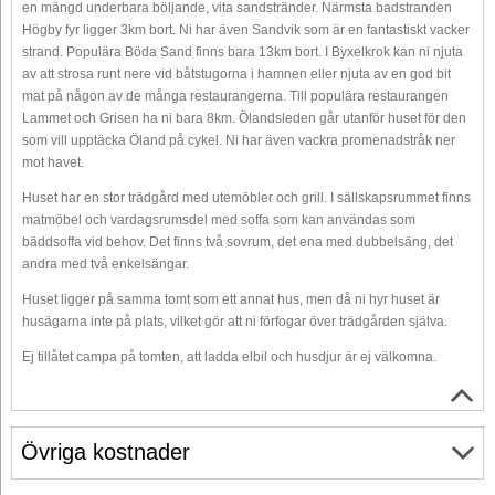
en mängd underbara böljande, vita sandstränder. Närmsta badstranden
Högby fyr ligger 3km bort. Ni har även Sandvik som är en fantastiskt vacker
strand. Populära Böda Sand finns bara 13km bort. I Byxelkrok kan ni njuta
av att strosa runt nere vid båtstugorna i hamnen eller njuta av en god bit
mat på någon av de många restaurangerna. Till populära restaurangen
Lammet och Grisen ha ni bara 8km. Ölandsleden går utanför huset för den
som vill upptäcka Öland på cykel. Ni har även vackra promenadstråk ner
mot havet.
Huset har en stor trädgård med utemöbler och grill. I sällskapsrummet finns
matmöbel och vardagsrumsdel med soffa som kan användas som
bäddsoffa vid behov. Det finns två sovrum, det ena med dubbelsäng, det
andra med två enkelsängar.
Huset ligger på samma tomt som ett annat hus, men då ni hyr huset är
husägarna inte på plats, vilket gör att ni förfogar över trädgården själva.
Ej tillåtet campa på tomten, att ladda elbil och husdjur är ej välkomna.
Övriga kostnader