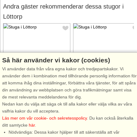
Andra gäster rekommenderar dessa stugor i
Löttorp
Så här använder vi kakor (cookies)
Stugnr: 49779
Stugnr: 60768
Vi använder data från våra egna kakor och tredjepartskakor. Vi
Löttorp
Löttorp
använder dem i kombination med tillhörande personlig information för
6 personer, 50 m²
6 personer, 88 m²
att komma ihåg dina inställningar, förbättra våra tjänster, för att spåra
250 m till sjö/hav:.
650 m till sjö/hav:.
din användning av webbplatsen och göra trafikmätningar samt visa
Härlig stuga med bara 250m till
Underbart nybyggt hus med fri
de mest relevanta meddelandena för dig.
den vackra långgrunda
havsutsikt i mysiga Källa hamn.
Nedan kan du välja att säga ok till alla kakor eller välja vilka av våra
sandstranden, samt 100m till
Huset är verkligen ”något utöve
valfria kakor du vill acceptera.
campingen First Camp Löttorp
det vanliga” med fina
Läs mer om vår cookie- och sekretesspolicy
. Du kan också återkalla
med flera bekvämligheter som
materialval, platsbyggda möble
ditt samtycke
här
.
butik, bistro samt mycket roligt
och infällda ljuslösningar. Det
Nödvändiga: Dessa kakor hjälper till att säkerställa att vår