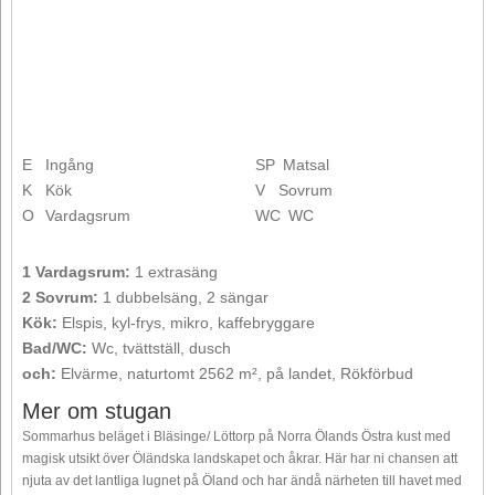
E
Ingång
SP
Matsal
K
Kök
V
Sovrum
O
Vardagsrum
WC
WC
1 Vardagsrum:
1 extrasäng
2 Sovrum:
1 dubbelsäng, 2 sängar
Kök:
Elspis, kyl-frys, mikro, kaffebryggare
Bad/WC:
Wc, tvättställ, dusch
och:
Elvärme, naturtomt 2562 m², på landet, Rökförbud
Mer om stugan
Sommarhus beläget i Bläsinge/ Löttorp på Norra Ölands Östra kust med
magisk utsikt över Öländska landskapet och åkrar. Här har ni chansen att
njuta av det lantliga lugnet på Öland och har ändå närheten till havet med